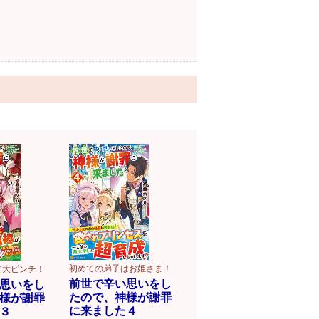
初めての弟子はお姫さま！
て大ピンチ！
前世で辛い思いをし
思いをし
たので、神様が謝罪
様が謝罪
に来ました４
３