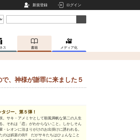
新規登録
ログイン
ネス
書籍
メディア化
ので、神様が謝罪に来ました５
ンタジー、第５弾！
咲。サキ・アメミヤとして順風満帆な第二の人生
る。それは「恋」がわからないこと。しかしそん
輩・レオンに泊まりがけのお出掛けに誘われる。
たのは娯楽の街!! だがサキたちはひょんなこと