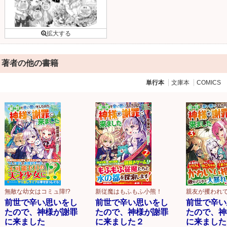
著者の他の書籍
単行本
文庫本
COMICS
無敵な幼女はコミュ障!?
新従魔はもふもふ小熊！
親友が攫われ
前世で辛い思いをし
前世で辛い思いをし
前世で辛い
たので、神様が謝罪
たので、神様が謝罪
たので、神
に来ました
に来ました２
に来ました