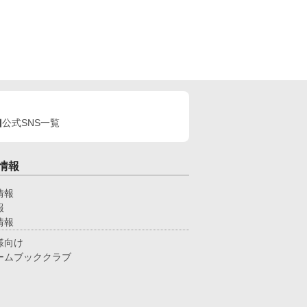
公式SNS一覧
情報
情報
報
情報
様向け
ームブッククラブ