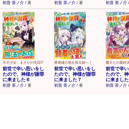
初昔 茶ノ介
/
著
初昔 茶ノ介
/
著
初昔 茶ノ介
天才少女、まさかの失踪!?
勇者縁の地を巡る旅へ！
魔王との最終
前世で辛い思いをし
前世で辛い思いをし
前世で辛い
たので、神様が謝罪
たので、神様が謝罪
たので、神
に来ました６
に来ました７
に来ました
初昔 茶ノ介
/
著
初昔 茶ノ介
/
著
初昔 茶ノ介