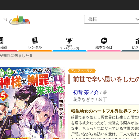
Web
稿漫画
レンタル
絵本ひろば
ビジ
コンテンツ大賞
が謝罪に来ました５
アルファポリス
前世で辛い思いをした
初昔 茶ノ介
/
著
花染なぎさ
/
装丁
転生幼女のハートフル異世界ファ
落雷で命を落とし異世界に転生した雨宮
を送る彼女だったが、最近ある悩みがあ
な中、ちょっと気になっている学園の先
戸惑いながらも誘いを受け、二人で訪れ