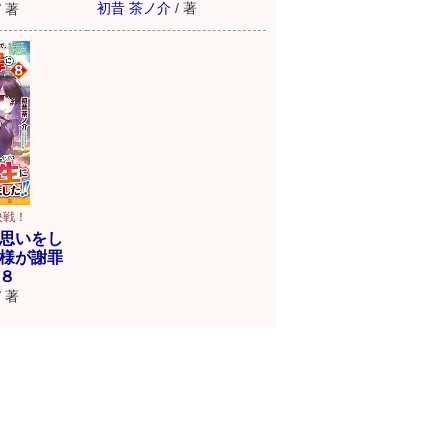
初昔 茶ノ介
/
著
/
著
決戦！
思いをし
様が謝罪
８
/
著