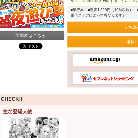
からこの街の“闇”と対峙することに。果
■単行本
■定価1,320円（10%税込）
電子ストアによって異なります）
立ち読
文庫本はこちら
連載
CHECK!!
主な登場人物