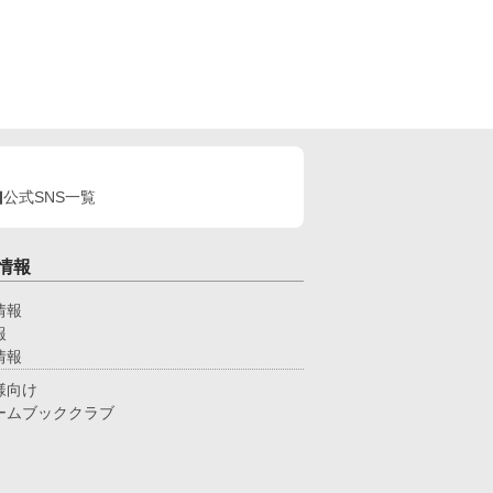
公式SNS一覧
情報
情報
報
情報
様向け
ームブッククラブ