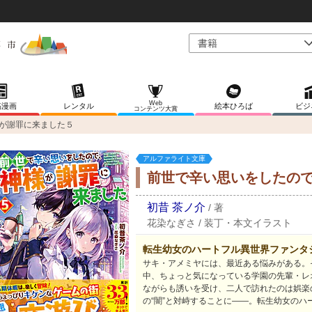
Web
稿漫画
レンタル
絵本ひろば
ビジ
コンテンツ大賞
が謝罪に来ました５
アルファライト文庫
前世で辛い思いをしたの
初昔 茶ノ介
/
著
花染なぎさ
/
装丁・本文イラスト
転生幼女のハートフル異世界ファンタ
サキ・アメミヤには、最近ある悩みがある。
中、ちょっと気になっている学園の先輩・レ
ながらも誘いを受け、二人で訪れたのは娯楽
の“闇”と対峙することに――。転生幼女の