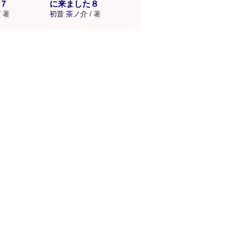
７
に来ました８
/
著
初昔 茶ノ介
/
著