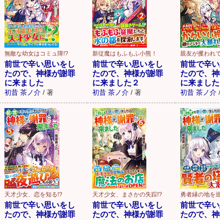
無敵な幼女はコミュ障!?
新従魔はもふもふ小熊！
親友が攫われ
前世で辛い思いをし
前世で辛い思いをし
前世で辛い
たので、神様が謝罪
たので、神様が謝罪
たので、神
に来ました
に来ました２
に来ました
初昔 茶ノ介
/
著
初昔 茶ノ介
/
著
初昔 茶ノ介
天才少女、恋を知る!?
天才少女、まさかの失踪!?
勇者縁の地を
前世で辛い思いをし
前世で辛い思いをし
前世で辛い
たので、神様が謝罪
たので、神様が謝罪
たので、神