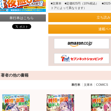
■文庫本
■定価825円（10%税込）
■20
トアによって異なります）
立ち読み
単行本はこちら
連載ペ
著者の他の書籍
単行本
文庫本
COMICS