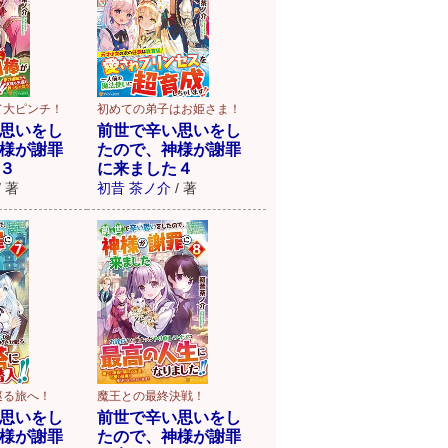
初めての弟子はお姫さま！
て大ピンチ！
前世で辛い思いをし
思いをし
たので、神様が謝罪
様が謝罪
に来ました４
３
初昔 茶ノ介
/
著
/
著
巡る旅へ！
魔王との最終決戦！
思いをし
前世で辛い思いをし
様が謝罪
たので、神様が謝罪