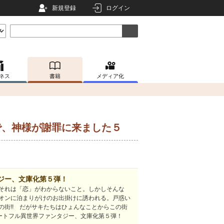
新規登録
ログイン
ネス
書籍
メディア化
で、神様が謝罪に来ました５
ジー、文庫化第５弾！
それは「恋」がわからないこと。しかしそんな
オンに泊まりがけのお出掛けに誘われる。戸惑い
の街!! だがサキたちはひょんなことからこの街
ハートフル異世界ファンタジー、文庫化第５弾！