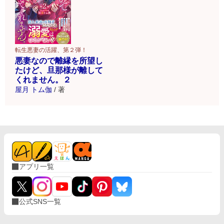
転生悪妻の活躍、第２弾！
悪妻なので離縁を所望し
たけど、旦那様が離して
くれません。２
屋月 トム伽
/
著
アプリ一覧
公式SNS一覧