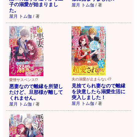
子の溺愛が始まりまし
屋月 トム伽
/
著
た。
屋月 トム伽
/
著
夫の溺愛が止まらない!?
愛憎サスペンス!?
見捨てられ妻なので離縁
悪妻なので離縁を所望し
を決意したら溺愛生活に
たけど、旦那様が離して
突入しました！
くれません。
屋月 トム伽
/
著
屋月 トム伽
/
著