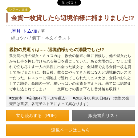
レジーナ文庫
金貨一枚貸したら辺境伯様に捕まりました!?
屋月 トム伽
/
著
縹ヨツバ
/
装丁・本文イラスト
親切の見返りは……辺境伯様からの溺愛でした!?
孤児院出身の聖女・ミュスカは、教会の物置小屋に居候し、他の聖女たち
から仕事を押し付けられる毎日を過ごしていた。ある大雨の日、びしょ濡
れで立ち尽くす一人の男性に出会った彼女は、全財産である金貨一枚を貸
してあげることに。数日後、教会にやってきた彼はなんと辺境伯のレスタ
ーだった。レスターに領地まで連れてこられたミュスカは、金貨のお礼と
してご馳走、豪邸の一室、箱いっぱいの金貨を与えられ、果てには結婚ま
で申し込まれてしまい…… 文庫だけの書き下ろし番外編も収録！
■文庫本
■定価847円（10%税込）
■2026年06月20日発行（実際の発
売日は書店、各電子ストアによって異なります）
立ち読みする（PDF）
連載ページはこちら