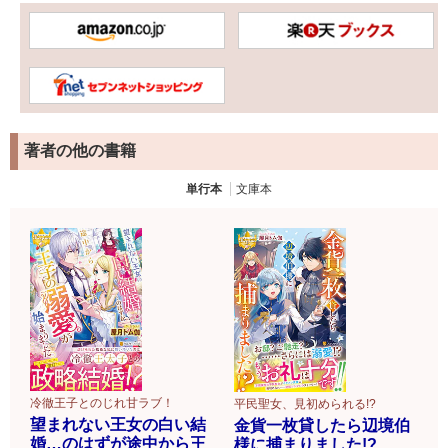
著者の他の書籍
単行本
文庫本
冷徹王子とのじれ甘ラブ！
平民聖女、見初められる!?
望まれない王女の白い結
金貨一枚貸したら辺境伯
婚…のはずが途中から王
様に捕まりました!?