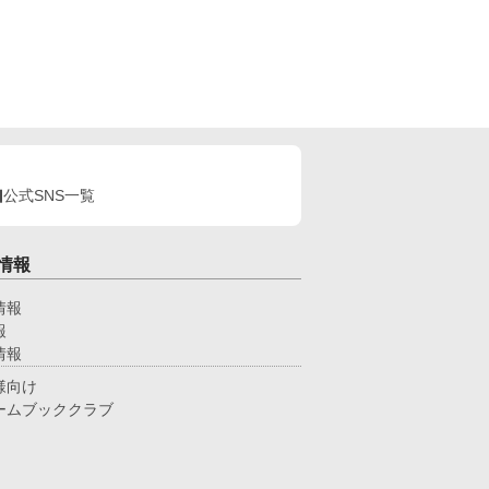
公式SNS一覧
情報
情報
報
情報
様向け
ームブッククラブ