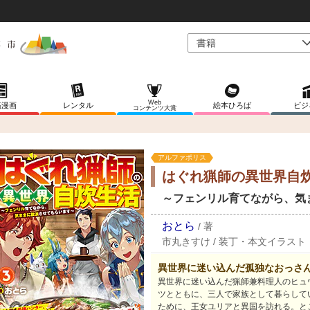
Web
稿漫画
レンタル
絵本ひろば
ビジ
コンテンツ大賞
アルファポリス
はぐれ猟師の異世界自
～フェンリル育てながら、気
おとら
/
著
市丸きすけ
/
装丁・本文イラスト
異世界に迷い込んだ孤独なおっさ
異世界に迷い込んだ猟師兼料理人のヒュ
ツとともに、三人で家族として暮らして
ために、王女ユリアと異国を訪れる。と