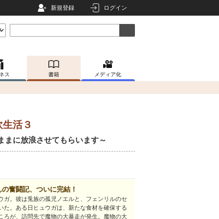
新規登録
ログイン
ネス
書籍
メディア化
炊生活３
ままに放浪させてもらいます～
んの奮闘記、ついに完結！
ウガ。彼は兎族の孤児ノエルと、フェンリルのセ
いた。ある日ヒュウガは、新たな食材を確保する
ころが、訪問先で魔物の大暴走が発生。魔物の大