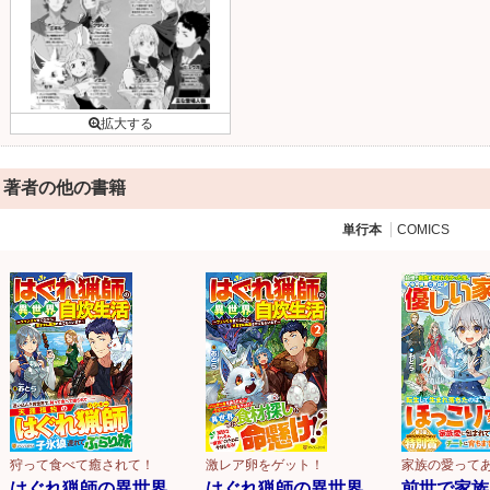
著者の他の書籍
単行本
COMICS
狩って食べて癒されて！
激レア卵をゲット！
家族の愛って
はぐれ猟師の異世界
はぐれ猟師の異世界
前世で家族