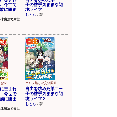
、今世で
子の勝手気ままな辺
族に囲ま
境ライフ
おとら
/
著
る氷魔法で異世
エルフ族との交流開始！
習!?
自由を求めた第二王
に恵まれ
子の勝手気ままな辺
、今世で
境ライフ３
族に囲ま
おとら
/
著
る氷魔法で異世