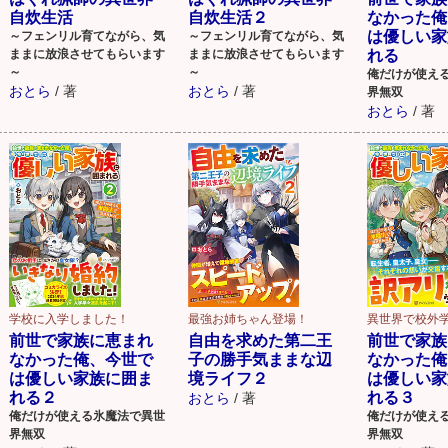
自炊生活
自炊生活２
なかった俺
は優しい家
～フェンリル育てながら、気
～フェンリル育てながら、気
ままに放浪させてもらいます
ままに放浪させてもらいます
れる
～
～
俺だけが使え
おとら
/
著
おとら
/
著
界無双
おとら
/
著
学校に入学しました！
最強お姉ちゃん登場！
異世界で校外学
前世で家族に恵まれ
自由を求めた第二王
前世で家族
なかった俺、今世で
子の勝手気ままな辺
なかった俺
は優しい家族に囲ま
境ライフ２
は優しい家
れる２
れる３
おとら
/
著
俺だけが使える氷魔法で異世
俺だけが使え
界無双
界無双