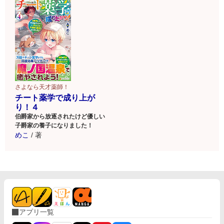
さよなら天才薬師！
チート薬学で成り上が
り！４
伯爵家から放逐されたけど優しい
子爵家の養子になりました！
めこ
/
著
アプリ一覧