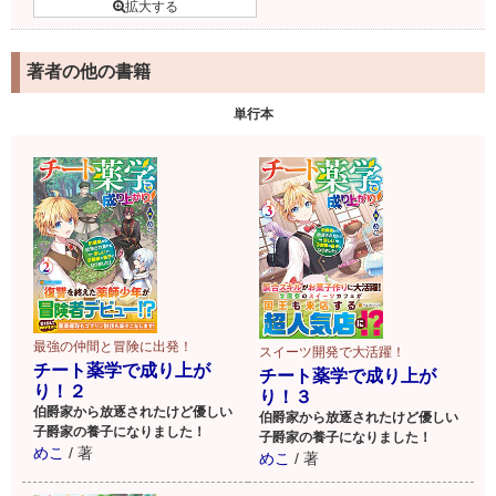
著者の他の書籍
単行本
最強の仲間と冒険に出発！
スイーツ開発で大活躍！
チート薬学で成り上が
チート薬学で成り上が
り！２
り！３
伯爵家から放逐されたけど優しい
伯爵家から放逐されたけど優しい
子爵家の養子になりました！
子爵家の養子になりました！
めこ
/
著
めこ
/
著