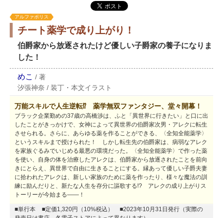
アルファポリス
チート薬学で成り上がり！
伯爵家から放逐されたけど優しい子爵家の養子になりま
した！
めこ
/
著
汐張神奈
/
装丁・本文イラスト
万能スキルで人生逆転⁉ 薬学無双ファンタジー、堂々開幕！
ブラック企業勤めの37歳の高橋渉は、ふと「異世界に行きたい」と口に出
したことがきっかけで、女神によって異世界の伯爵家次男・アレクに転生
させられる。さらに、あらゆる薬を作ることができる、〈全知全能薬学〉
というスキルまで授けられた！ しかし転生先の伯爵家は、病弱なアレク
を家族ぐるみでいじめる最悪の環境だった。〈全知全能薬学〉で作った薬
を使い、自身の体を治療したアレクは、伯爵家から放逐されたことを前向
きにとらえ、異世界で自由に生きることにする。縁あって優しい子爵夫妻
に拾われたアレクは、新しい家族のために薬を作ったり、様々な魔法の訓
練に励んだりと、新たな人生を存分に謳歌する!? アレクの成り上がりス
トーリーが今始まる――！
■単行本
■定価1,320円（10%税込）
■2023年10月31日発行（実際の