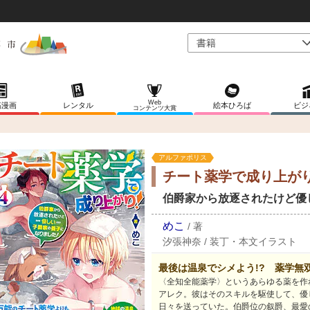
Web
稿漫画
レンタル
絵本ひろば
ビジ
コンテンツ大賞
アルファポリス
チート薬学で成り上が
伯爵家から放逐されたけど優
めこ
/
著
汐張神奈
/
装丁・本文イラスト
最後は温泉でシメよう!? 薬学無
〈全知全能薬学〉というあらゆる薬を作
アレク。彼はそのスキルを駆使して、優
日々を送っていた。伯爵位の叙爵、最愛