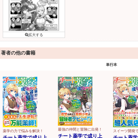
著者の他の書籍
単行本
最強の仲間と冒険に出発！
薬学の力で悩みを解決！
スイーツ開発
チート薬学で成り上
チート薬学で成り上
チート薬学