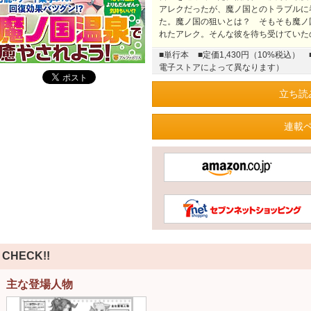
アレクだったが、魔ノ国とのトラブルに
た。魔ノ国の狙いとは？ そもそも魔ノ
れたアレク。そんな彼を待ち受けていた
■単行本
■定価1,430円（10%税込）
電子ストアによって異なります）
立ち読
連載
CHECK!!
主な登場人物