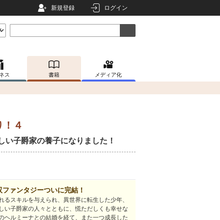
新規登録
ログイン
ネス
書籍
メディア化
り！４
しい子爵家の養子になりました！
双ファンタジーついに完結！
れるスキルを与えられ、異世界に転生した少年、
しい子爵家の人々とともに、慌ただしくも幸せな
のヘルミーナとの結婚を経て、また一つ成長した