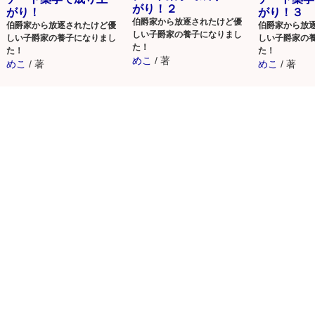
がり！２
がり！
がり！３
伯爵家から放逐されたけど優
伯爵家から放逐されたけど優
伯爵家から放
しい子爵家の養子になりまし
しい子爵家の養子になりまし
しい子爵家の
た！
た！
た！
めこ
/
著
めこ
/
著
めこ
/
著