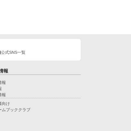
公式SNS一覧
情報
情報
報
情報
様向け
ームブッククラブ