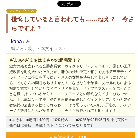
レジーナブックス
後悔していると言われても……ねえ？ 今さ
らですよ？
kana
/
著
緋いろ
/
装丁・本文イラスト
ざまぁ×ざまぁはまさかの超溺愛！？
淑女の鑑と言われる公爵家長女、ヴィクトリア・ディハルト。厳しい王子
妃教育を耐え抜いた彼女だが、肝心の婚約予定の相手である第三王子・ド
ルチアーノは今日も周りにたくさんの女性を侍らして楽しそうにしてい
る。でもなんの問題もありません！ なぜなら十年前、父や兄たちによる
溺愛で激太りしていたヴィクトリアを見て、『デブでブス』って言ったこ
とを根に持っているから！ ドルチアーノとの婚約なんてまっぴらごめ
ん。十七歳になって即、婚約者候補を辞退したヴィクトリア。やっと婚約
者候補の肩書きを捨てられるわ！ そう思っていたのに、肝心のドルチア
ーノの態度はなんだか変で……。今さら溺愛されても困ります！
■単行本
■定価1,430円（10%税込）
■2025年02月05日発行（実際の
発売日は書店、各電子ストアによって異なります）
立ち読みする（PDF）