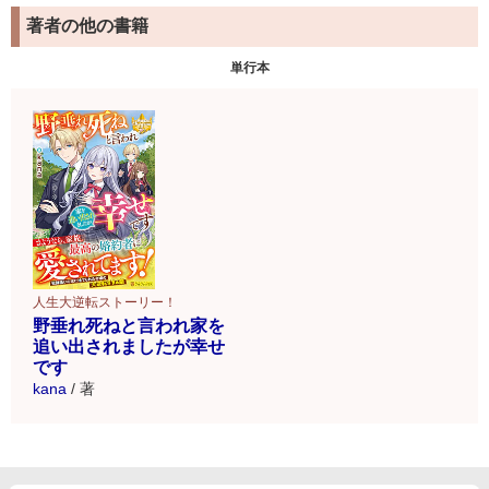
著者の他の書籍
単行本
人生大逆転ストーリー！
野垂れ死ねと言われ家を
追い出されましたが幸せ
です
kana
/
著