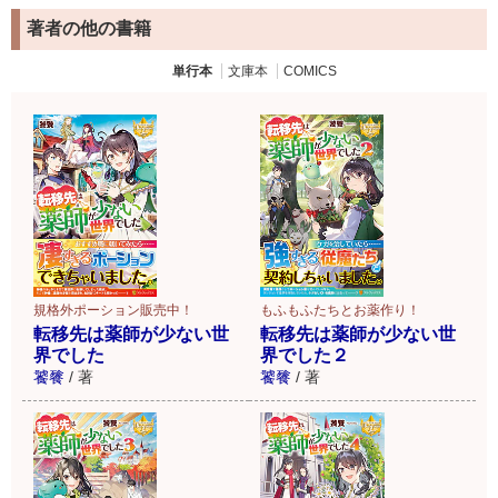
著者の他の書籍
単行本
文庫本
COMICS
規格外ポーション販売中！
もふもふたちとお薬作り！
転移先は薬師が少ない世
転移先は薬師が少ない世
界でした
界でした２
饕餮
/
著
饕餮
/
著