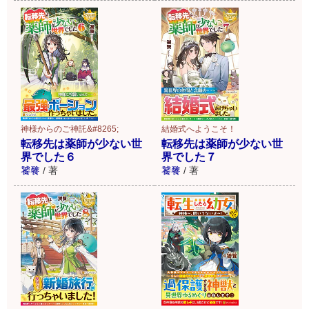
神様からのご神託&#8265;
結婚式へようこそ！
転移先は薬師が少ない世
転移先は薬師が少ない世
界でした６
界でした７
饕餮
/
著
饕餮
/
著