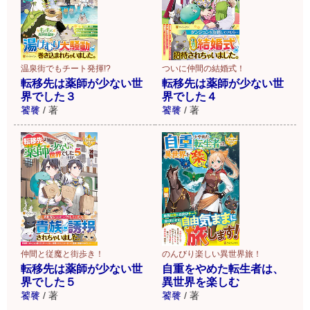
温泉街でもチート発揮!?
ついに仲間の結婚式！
転移先は薬師が少ない世
転移先は薬師が少ない世
界でした３
界でした４
饕餮
/
著
饕餮
/
著
仲間と従魔と街歩き！
のんびり楽しい異世界旅！
転移先は薬師が少ない世
自重をやめた転生者は、
界でした５
異世界を楽しむ
饕餮
/
著
饕餮
/
著