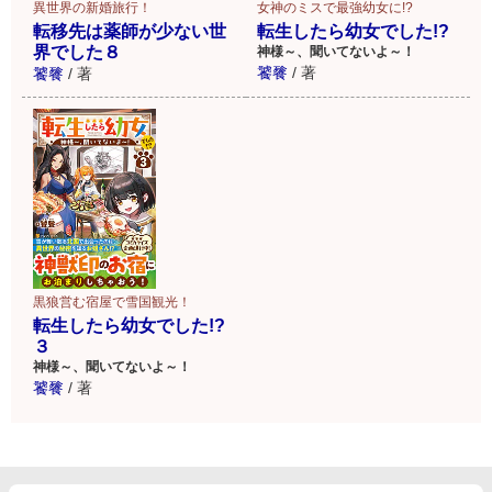
異世界の新婚旅行！
女神のミスで最強幼女に!?
転移先は薬師が少ない世
転生したら幼女でした!?
界でした８
神様～、聞いてないよ～！
饕餮
/
著
饕餮
/
著
黒狼営む宿屋で雪国観光！
転生したら幼女でした!?
３
神様～、聞いてないよ～！
饕餮
/
著