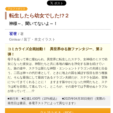
アルファポリス
転生したら幼女でした!?２
神様～、聞いてないよ～！
饕餮
/
著
Ginlear
/
装丁・本文イラスト
コミカライズ企画始動！ 異世界ゆる旅ファンタジー、第２
弾！
母子を庇って車に撥ねられ、異世界に転生したステラ。女神様のミスで幼
女になった彼女は、神獣たちと共に各地の穢れを浄化する旅を続けてい
た。旅の途中、ステラは新たな神獣・エンシェントドラゴンの夫婦と出会
う。二匹は神々の代行者として、ときに地上の国を滅ぼす役目を担う種族
だ。そんな最強にして最凶であるドラゴン夫婦だが、ステラを認め、冒険
についてきてくれることに！ ますます賑やかになった仲間たちと、ステ
ラは町を目指して進んでいく。ところが、その道中では予期せぬトラブル
が待っていて……!?
■単行本
■定価1,430円（10%税込）
■2025年04月30日発行（実際の
発売日は書店、各電子ストアによって異なります）
立ち読みする（PDF）