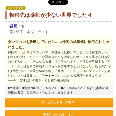
レジーナ文庫
転移先は薬師が少ない世界でした４
饕餮
/
著
藻
/
装丁・本文イラスト
ダンジョンを攻略していたら……仲間の結婚式に招待されちゃ
いました。
神様のうっかりミスのせいで、異世界に転移してしまった優衣改めリン。
お詫びに授かったチートな調薬スキルを活かしたポーション屋は今日も変
わらず大忙し！ そんなある日、『フライハイト』と両親が所属する『ア
ーミーズ』は合同で特別ダンジョンを攻略することになった。気心の知れ
た仲間たちに、貴重な薬草や珍しい魔物……。久しぶりのダンジョンを楽
しむリンとは裏腹に、『アーミーズ』にはとある思惑があるようで
――!? 文庫だけの書き下ろし番外編も収録！
■文庫本
■定価704円（10%税込）
■2023年04月20日発行（実際の発
売日は書店、各電子ストアによって異なります）
立ち読みする（PDF）
連載ページはこちら