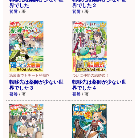
界でした
界でした２
饕餮
/
著
饕餮
/
著
温泉街でもチート発揮!?
ついに仲間の結婚式！
転移先は薬師が少ない世
転移先は薬師が少ない世
界でした３
界でした４
饕餮
/
著
饕餮
/
著