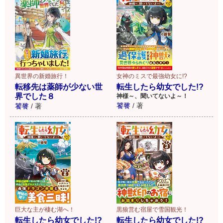
異世界の新婚旅行！
女神のミスで最強幼女に!?
転移先は薬師が少ない世
転生したら幼女でした!?
界でした８
神様～、聞いてないよ～！
饕餮
/
著
饕餮
/
著
巨大な主が棲む湖へ！
黒狼営む宿屋で雪国観光！
転生したら幼女でした!?
転生したら幼女でした!?