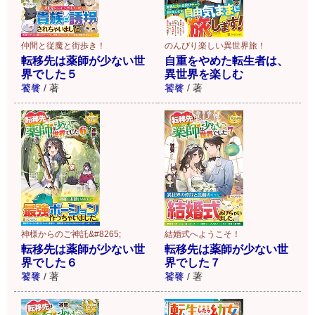
仲間と従魔と街歩き！
のんびり楽しい異世界旅！
転移先は薬師が少ない世
自重をやめた転生者は、
界でした５
異世界を楽しむ
饕餮
/
著
饕餮
/
著
神様からのご神託&#8265;
結婚式へようこそ！
転移先は薬師が少ない世
転移先は薬師が少ない世
界でした６
界でした７
饕餮
/
著
饕餮
/
著