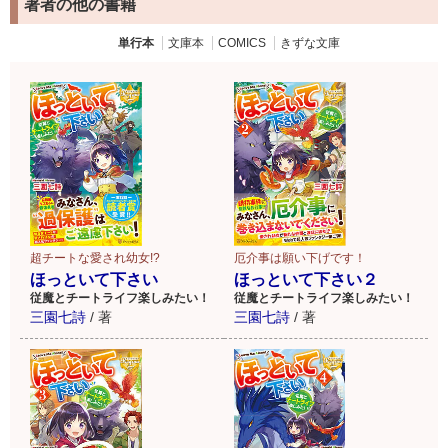
著者の他の書籍
単行本
文庫本
COMICS
きずな文庫
超チートな愛され幼女!?
厄介事は願い下げです！
ほっといて下さい
ほっといて下さい２
従魔とチートライフ楽しみたい！
従魔とチートライフ楽しみたい！
三園七詩
/
著
三園七詩
/
著