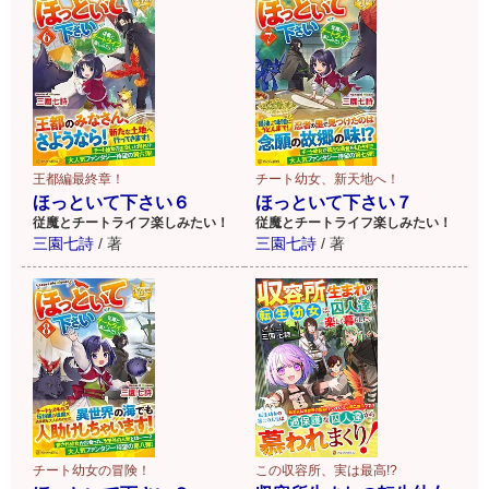
王都編最終章！
チート幼女、新天地へ！
ほっといて下さい６
ほっといて下さい７
従魔とチートライフ楽しみたい！
従魔とチートライフ楽しみたい！
三園七詩
/
著
三園七詩
/
著
チート幼女の冒険！
この収容所、実は最高!?