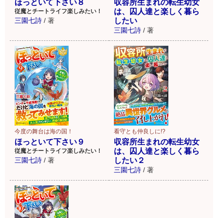
ほっといて下さい８
収容所生まれの転生幼女
は、囚人達と楽しく暮ら
従魔とチートライフ楽しみたい！
三園七詩
/
著
したい
三園七詩
/
著
看守とも仲良しに!?
今度の舞台は海の国！
収容所生まれの転生幼女
ほっといて下さい９
は、囚人達と楽しく暮ら
従魔とチートライフ楽しみたい！
したい２
三園七詩
/
著
三園七詩
/
著