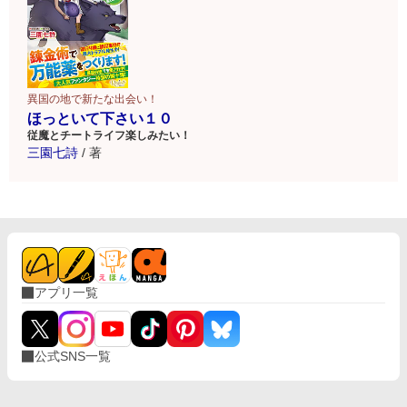
異国の地で新たな出会い！
ほっといて下さい１０
従魔とチートライフ楽しみたい！
三園七詩
/
著
アプリ一覧
公式SNS一覧