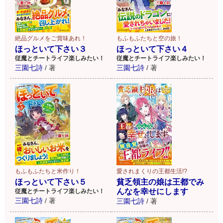
絶品グルメをご賞味あれ！
もふもふたちと空の旅！
ほっといて下さい３
ほっといて下さい４
従魔とチートライフ楽しみたい！
従魔とチートライフ楽しみたい！
三園七詩
/
著
三園七詩
/
著
もふもふたちと米作り！
愛されまくりの王都生活!?
ほっといて下さい５
貧乏領主の娘は王都でみ
んなを幸せにします
従魔とチートライフ楽しみたい！
三園七詩
/
著
三園七詩
/
著