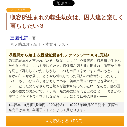
アルファポリス
収容所生まれの転生幼女は、囚人達と楽しく
暮らしたい３
三園七詩
/
著
喜ノ崎ユオ
/
装丁・本文イラスト
収容所から始まる新感覚愛されファンタジーついに完結!
凶悪犯が集うと言われている、監獄サンサギョウ収容所。収容所で生まれ
た少女ミラは、いつも優しくたまに過保護な囚人達に囲まれ、看守から身
を隠して暮らしていた。しかし、いつもの日々を過ごすミラのもとに、ま
さかの知らせが届く。どうやら仲良しだった囚人の出所が決まったらし
い！ ちょっぴり寂しさはありつつも、笑顔で送り出すことを決めたミ
ラ……だったのだがさらなる驚きが彼女を待っていた!? なんと、他の囚
人達の協力のおかげで、ミラも一緒に外に出られるとのこと！ まさかの
展開にドキドキワクワクしながら、ついにミラは外の世界へ――！
■単行本
■定価1,540円（10%税込）
■2025年09月30日発行（実際の
発売日は書店、各電子ストアによって異なります）
立ち読みする（PDF）