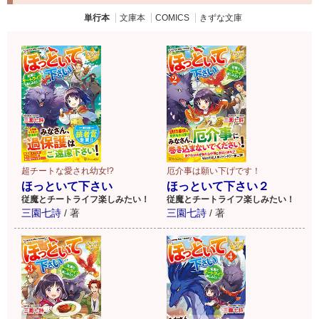
単行本
文庫本
COMICS
きずな文庫
超チートな愛され幼女!?
厄介事は願い下げです！
ほっといて下さい
ほっといて下さい２
従魔とチートライフ楽しみたい！
従魔とチートライフ楽しみたい！
三園七詩
/
著
三園七詩
/
著