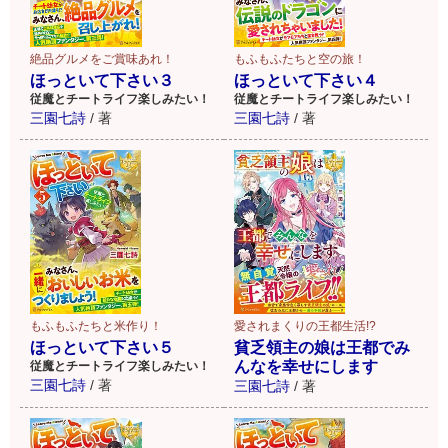
絶品グルメをご賞味あれ！
もふもふたちと空の旅！
ほっといて下さい３
ほっといて下さい４
従魔とチートライフ楽しみたい！
従魔とチートライフ楽しみたい！
三園七詩
/
著
三園七詩
/
著
もふもふたちと米作り！
愛されまくりの王都生活!?
ほっといて下さい５
貧乏領主の娘は王都でみ
んなを幸せにします
従魔とチートライフ楽しみたい！
三園七詩
/
著
三園七詩
/
著