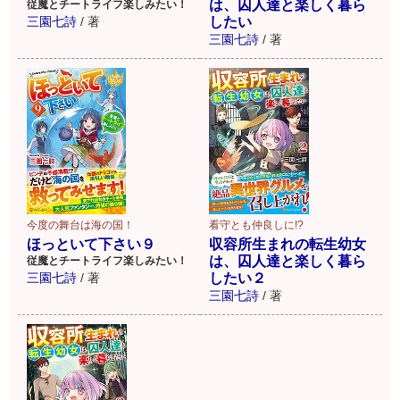
は、囚人達と楽しく暮ら
従魔とチートライフ楽しみたい！
三園七詩
/
著
したい
三園七詩
/
著
看守とも仲良しに!?
今度の舞台は海の国！
収容所生まれの転生幼女
ほっといて下さい９
は、囚人達と楽しく暮ら
従魔とチートライフ楽しみたい！
したい２
三園七詩
/
著
三園七詩
/
著