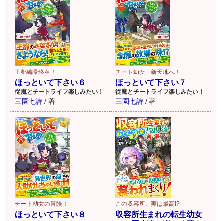
王都編最終章！
チート幼女、新天地へ！
ほっといて下さい６
ほっといて下さい７
従魔とチートライフ楽しみたい！
従魔とチートライフ楽しみたい！
三園七詩
/
著
三園七詩
/
著
チート幼女の冒険！
この収容所、実は最高!?
ほっといて下さい８
収容所生まれの転生幼女