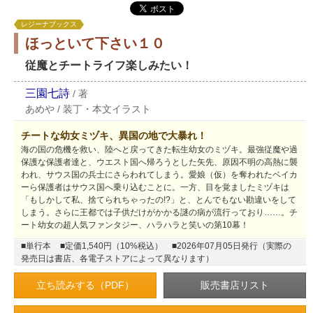
レジーナブックス
ほっといて下さい１０
従魔とチートライフ楽しみたい！
三園七詩
/
著
あめや
/
装丁・本文イラスト
チートな幼女ミヅキ、異国の地で大暴れ！
海の国の危機を救い、陸へと戻ってきた転生幼女のミヅキ。最強従魔や過
保護な保護者達と、ウエスト国へ帰ろうとした矢先、原因不明の高熱に襲
われ、サウス国の兵士にさらわれてしまう。愛娘（仮）を奪われたベイカ
ーら保護者はサウス国へ乗り込むことに。一方、目を覚ましたミヅキは
「もしかして私、捨てられちゃったの!?」と、とんでもない勘違いをして
しまう。さらに王都では子供だけがかかる謎の病が流行っており……。チ
ート幼女の超人気ファンタジー、ハラハラと笑いの第10幕！
■単行本
■定価1,540円（10%税込）
■2026年07月05日発行（実際の
発売日は書店、各電子ストアによって異なります）
立ち読みする（PDF）