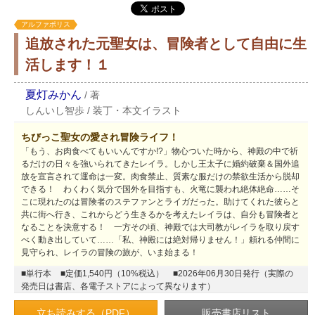
アルファポリス
追放された元聖女は、冒険者として自由に生
活します！１
夏灯みかん
/
著
しんいし智歩
/
装丁・本文イラスト
ちびっこ聖女の愛され冒険ライフ！
「もう、お肉食べてもいいんですか!?」物心ついた時から、神殿の中で祈
るだけの日々を強いられてきたレイラ。しかし王太子に婚約破棄＆国外追
放を宣言されて運命は一変。肉食禁止、質素な服だけの禁欲生活から脱却
できる！ わくわく気分で国外を目指すも、火竜に襲われ絶体絶命……そ
こに現れたのは冒険者のステファンとライガだった。助けてくれた彼らと
共に街へ行き、これからどう生きるかを考えたレイラは、自分も冒険者と
なることを決意する！ 一方その頃、神殿では大司教がレイラを取り戻す
べく動き出していて……「私、神殿には絶対帰りません！」頼れる仲間に
見守られ、レイラの冒険の旅が、いま始まる！
■単行本
■定価1,540円（10%税込）
■2026年06月30日発行（実際の
発売日は書店、各電子ストアによって異なります）
立ち読みする（PDF）