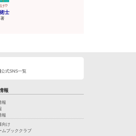
け!?
術士
著
公式SNS一覧
情報
情報
報
情報
様向け
ームブッククラブ