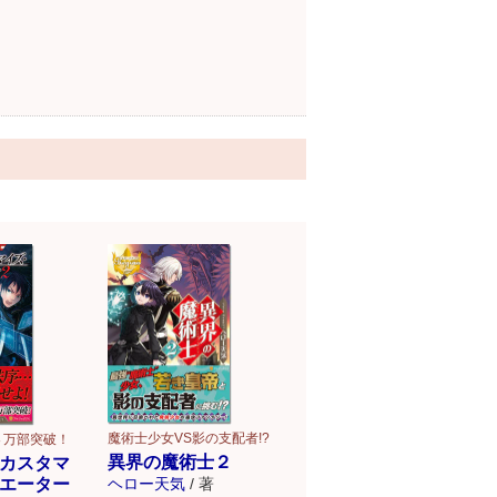
魔術士少女VS影の支配者!?
４万部突破！
異界の魔術士２
カスタマ
エーター
ヘロー天気
/
著