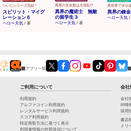
異界の文化祭は大混乱!?
ついにシリーズ完結！
異世界でボロ儲
異界の魔術士 無敵
スピリット・マイグ
異界の錬金
の留学生３
レーション６
ヘロー天気
/
ヘロー天気
/
著
ヘロー天気
/
著
アプリ一覧
ご利用について
会社
利用規約
会社
アルファコイン利用規約
IR情
レンタルサービス利用規約
採用
スコア利用規約
書店
特定商取引法に基づく表示
ドリ
利用者情報の外部送信について