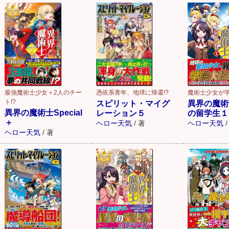
最強魔術士少女＋2人のチー
憑依系青年、地球に帰還!?
魔術士少女が学
ト!?
スピリット・マイグ
異界の魔術
異界の魔術士Special
レーション５
の留学生１
＋
ヘロー天気
/
著
ヘロー天気
/
ヘロー天気
/
著