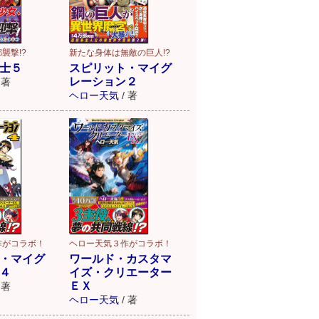
襲撃!?
新たな身体は無敵の巨人!?
士５
スピリット・マイグ
レーション２
著
ヘロー天気
/
著
作がコラボ！
ヘロー天気３作がコラボ！
・マイグ
ワールド・カスタマ
４
イズ・クリエーター
ＥＸ
著
ヘロー天気
/
著