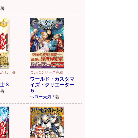
著
あたし 参
ついにシリーズ完結！
ワールド・カスタマ
士３
イズ・クリエーター
著
５
ヘロー天気
/
著