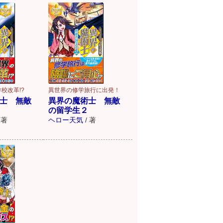
校改革!?
異世界の修学旅行に出発！
士 無敵
異界の魔術士 無敵
の留学生２
著
ヘロー天気
/
著