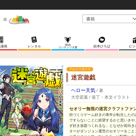
Web
稿漫画
レンタル
絵本ひろば
ビジ
コンテンツ大賞
アルファポリス
迷宮遊戯
ヘロー天気
/
著
大空若葉
/
装丁・本文イラスト
セオリー無視の迷宮クラフトファ
街づくりゲーム好きの青年が転生したの
ですらないことに絶望するかと思いきや
ず好き放題つくれるな」となぜか前向き
ターがダンジョン運営のセオリーをこと