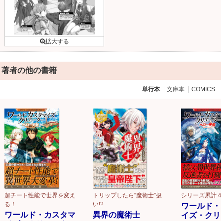
著者の他の書籍
単行本
文庫本
COMICS
超チート性能で世界を変え
トリップしたら“魔術士”扱
シリーズ累計
る！
い!?
ワールド・
ワールド・カスタマ
異界の魔術士
イズ・クリ