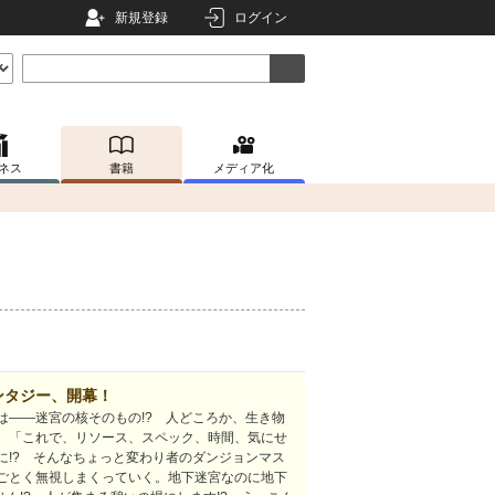
新規登録
ログイン
ネス
書籍
メディア化
ンタジー、開幕！
は――迷宮の核そのもの!? 人どころか、生き物
、「これで、リソース、スペック、時間、気にせ
に!? そんなちょっと変わり者のダンジョンマス
ごとく無視しまくっていく。地下迷宮なのに地下