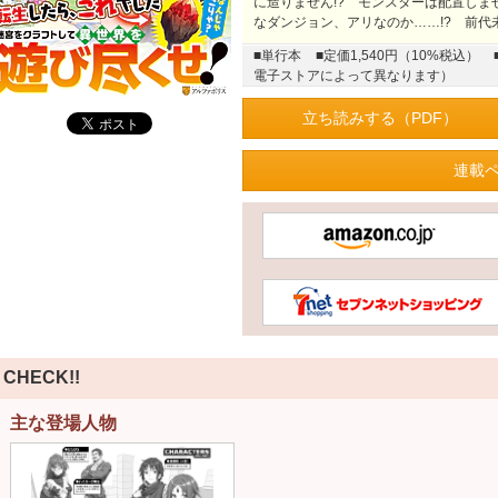
に造りません!? モンスターは配置しま
なダンジョン、アリなのか……!? 前
■単行本
■定価1,540円（10%税込）
電子ストアによって異なります）
立ち読みする（PDF）
連載
CHECK!!
主な登場人物