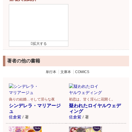
著者の他の書籍
単行本
文庫本
COMICS
偽りの結婚…そして淫らな夜
初恋は、甘く淫らに花開く。
シンデレラ・マリアージ
疑われたロイヤルウェデ
ュ
ィング
佐倉紫
/
著
佐倉紫
/
著