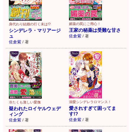
媚薬の罠にご用心！
身代わり結婚の行く末は!?
王家の秘薬は受難な甘さ
シンデレラ・マリアージ
ュ
佐倉紫
/
著
佐倉紫
/
著
溺愛シンデレラロマンス！
冷たくも激しい愛撫
愛されすぎて困ってま
疑われたロイヤルウェデ
す!?
ィング
佐倉紫
/
著
佐倉紫
/
著