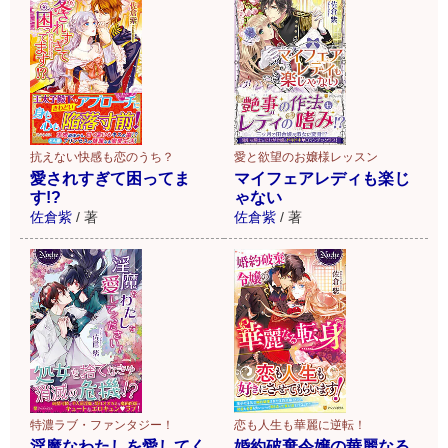
愛と欲望のお嬢様レッスン
抗えない快感も恋のうち？
マイフェアレディも楽じ
愛されすぎて困ってま
ゃない
す!?
佐倉紫
/
著
佐倉紫
/
著
特濃ラブ・ファンタジー！
恋も人生も華麗に逆転！
淫魔なわたしを愛してく
婚約破棄令嬢の華麗なる