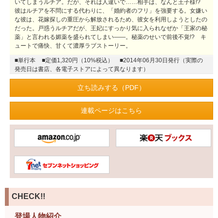
いてしまうルチア。だが、それは人違いで……相手は、なんと王子様!?
彼はルチアを不問にする代わりに、「婚約者のフリ」を強要する。女嫌い
な彼は、花嫁探しの重圧から解放されるため、彼女を利用しようとしたの
だった。戸惑うルチアだが、王妃にすっかり気に入られなぜか「王家の秘
薬」と言われる媚薬を盛られてしまい――。秘薬のせいで前後不覚!? キ
ュートで痛快、甘くて濃厚ラブストーリー。
■単行本
■定価1,320円（10%税込）
■2014年06月30日発行（実際の
発売日は書店、各電子ストアによって異なります）
立ち読みする（PDF）
連載ページはこちら
CHECK!!
登場人物紹介