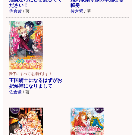
ださい！
転身
佐倉紫
/
著
佐倉紫
/
著
陛下にすべてを捧げます！
王国騎士になるはずがお
妃候補になりまして
佐倉紫
/
著