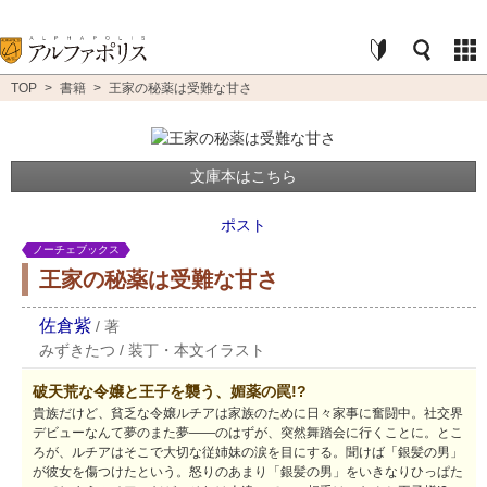
TOP
>
書籍
>
王家の秘薬は受難な甘さ
文庫本はこちら
ポスト
ノーチェブックス
王家の秘薬は受難な甘さ
佐倉紫
/
著
みずきたつ
/
装丁・本文イラスト
破天荒な令嬢と王子を襲う、媚薬の罠!?
貴族だけど、貧乏な令嬢ルチアは家族のために日々家事に奮闘中。社交界
デビューなんて夢のまた夢――のはずが、突然舞踏会に行くことに。とこ
ろが、ルチアはそこで大切な従姉妹の涙を目にする。聞けば「銀髪の男」
が彼女を傷つけたという。怒りのあまり「銀髪の男」をいきなりひっぱた