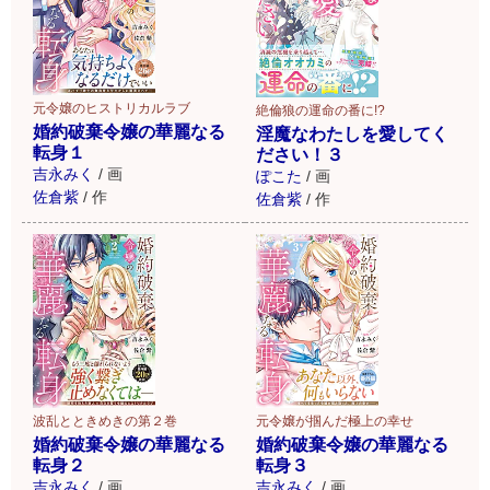
元令嬢のヒストリカルラブ
絶倫狼の運命の番に!?
婚約破棄令嬢の華麗なる
淫魔なわたしを愛してく
転身１
ださい！３
吉永みく
/
画
ぽこた
/
画
佐倉紫
/
作
佐倉紫
/
作
波乱とときめきの第２巻
元令嬢が掴んだ極上の幸せ
婚約破棄令嬢の華麗なる
婚約破棄令嬢の華麗なる
転身２
転身３
吉永みく
/
画
吉永みく
/
画