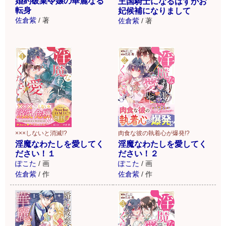
婚約破棄令嬢の華麗なる
王国騎士になるはずがお
転身
妃候補になりまして
佐倉紫
/
著
佐倉紫
/
著
×××しないと消滅!?
肉食な彼の執着心が爆発!?
淫魔なわたしを愛してく
淫魔なわたしを愛してく
ださい！１
ださい！２
ぽこた
/
画
ぽこた
/
画
佐倉紫
/
作
佐倉紫
/
作