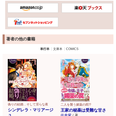
著者の他の書籍
単行本
文庫本
COMICS
偽りの結婚…そして淫らな夜
二人を襲う媚薬の罠!?
シンデレラ・マリアージ
王家の秘薬は受難な甘さ
ュ
佐倉紫
/
著