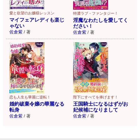
愛と欲望のお嬢様レッスン
特濃ラブ・ファンタジー！
マイフェアレディも楽じ
淫魔なわたしを愛してく
ゃない
ださい！
佐倉紫
/
著
佐倉紫
/
著
恋も人生も華麗に逆転！
陛下にすべてを捧げます！
婚約破棄令嬢の華麗なる
王国騎士になるはずがお
転身
妃候補になりまして
佐倉紫
/
著
佐倉紫
/
著