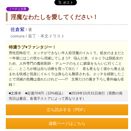
ノーチェ文庫
淫魔なわたしを愛してください！
佐倉紫
/
著
comura
/
装丁・本文イラスト
特濃ラブ♥ファンタジー！
男性恐怖症で、エッチができない半人前淫魔のイルミラ。処女のままだと
一年後にはこの世から消滅してしまう!! 悩んだ末、イルミラは脱処女の
ため、人外専門の魔術医師・ デュークのもとに媚薬をもらいに行くこと
に……ところが彼は自ら治療を買って出た！ 昼も夜もなく彼から教え込
まれる快感と悦楽にイルミラは身も心も翻弄される。エッチを経験したこ
とで消滅の危機は逃れたけれど――!? 文庫だけの書き下ろし番外編も収
録！
■文庫本
■定価704円（10%税込）
■2019年10月31日発行（実際の発
売日は書店、各電子ストアによって異なります）
立ち読みする（PDF）
連載ページはこちら