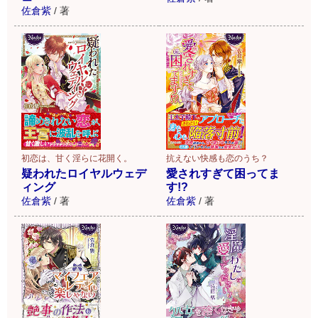
佐倉紫
/
著
初恋は、甘く淫らに花開く。
抗えない快感も恋のうち？
疑われたロイヤルウェデ
愛されすぎて困ってま
ィング
す!?
佐倉紫
/
著
佐倉紫
/
著