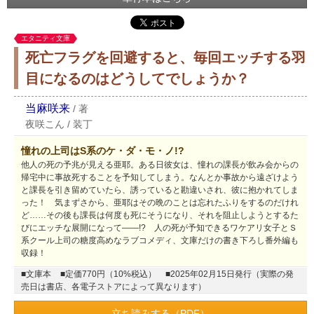
エタニティ文庫
死亡フラグを回避すると、毎回エッチする羽
目になるのはどうしてでしょうか？
当麻咲来
/
著
夜咲こん
/
装丁
憧れの上司はS系のケ・ダ・モ・ノ!?
他人の死の予兆が見える亜耶。ある日彼女は、憧れの課長が飲み会からの
帰宅中に事故死することを予知してしまう。なんとか事故から遠ざけよう
と課長を引き留めていたら、誘っていると勘違いされ、彼に抱かれてしま
った！ 気まずさから、亜耶はその晩のことは忘れたふりをするのだけれ
ど……その後も課長は何度も死にそうになり、それを阻止しようとするた
びにエッチな展開になって――!? 人の死が予知できるワケアリ女子とＳ
系クール上司の糖度高めなラブコメディ、文庫だけの書き下ろし番外編も
収録！
■文庫本
■定価770円（10%税込）
■2025年02月15日発行（実際の発
売日は書店、各電子ストアによって異なります）
立ち読みする（PDF）