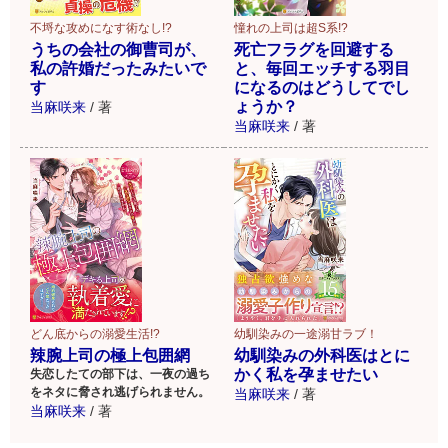
憧れの上司は超S系!?
不埒な攻めになす術なし!?
死亡フラグを回避する
うちの会社の御曹司が、
と、毎回エッチする羽目
私の許婚だったみたいで
になるのはどうしてでし
す
ょうか？
当麻咲来
/
著
当麻咲来
/
著
どん底からの溺愛生活!?
幼馴染みの一途溺甘ラブ！
辣腕上司の極上包囲網
幼馴染みの外科医はとに
かく私を孕ませたい
失恋したての部下は、一夜の過ち
をネタに脅され逃げられません。
当麻咲来
/
著
当麻咲来
/
著