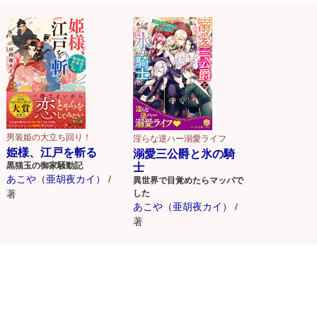
男装姫の大立ち回り！
淫らな逆ハー溺愛ライフ
姫様、江戸を斬る
溺愛三公爵と氷の騎
黒猫玉の御家騒動記
士
あこや（亜胡夜カイ）
/
異世界で目覚めたらマッパで
した
著
あこや（亜胡夜カイ）
/
著