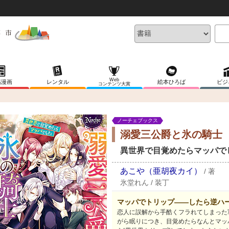
Web
稿漫画
レンタル
絵本ひろば
ビジ
コンテンツ大賞
ノーチェブックス
溺愛三公爵と氷の騎士
異世界で目覚めたらマッパで
あこや（亜胡夜カイ）
/
著
氷堂れん
/
装丁
マッパでトリップ――したら逆ハ
恋人に誤解から手酷くフラれてしまった
がら眠りにつき、目覚めたらなんとマッ