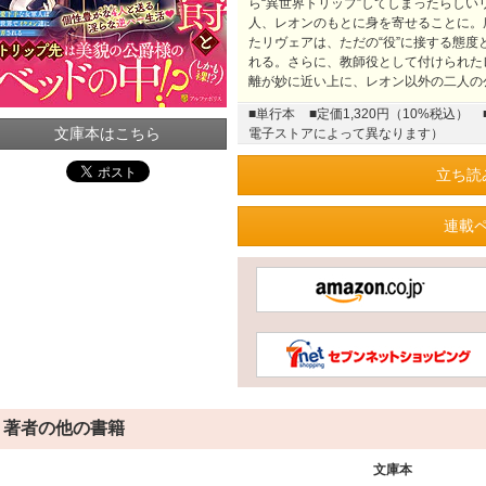
ら“異世界トリップ”してしまったらし
人、レオンのもとに身を寄せることに。
たリヴェアは、ただの“役”に接する態
れる。さらに、教師役として付けられた
離が妙に近い上に、レオン以外の二人
■単行本
■定価1,320円（10%税込）
文庫本はこちら
電子ストアによって異なります）
立ち読
連載
著者の他の書籍
文庫本