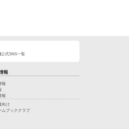
公式SNS一覧
情報
情報
報
情報
様向け
ームブッククラブ