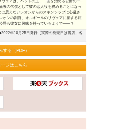
いリヴェアは、ベッドの主――国を治める公爵の一
庇護の代償として彼の恋人役を務めることになっ
度とは思えないレオンからのスキンシップに心乱さ
レオンの副官、オルギールのリヴェアに接する距
の公爵も彼女に興味を持っているようで――？
■2022年10月25日発行（実際の発売日は書店、各
みする（PDF）
ページはこちら