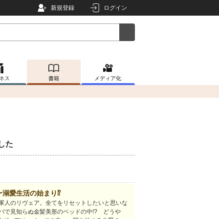
新規登録
ログイン
ネス
書籍
メディア化
した
ー溺愛生活の始まり⁉
軍人のリヴェア。全てをリセットしたいと思いな
パで見知らぬ金髪美形のベッドの中!? どうや