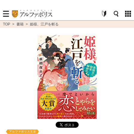
TOP
>
書籍
>
姫様、江戸を斬る
アルファポリス文庫