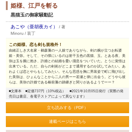
姫様、江戸を斬る
黒猫玉の御家騒動記
あこや（亜胡夜カイ）
/
著
Minoru
/
装丁
この姫様、恋も剣も規格外！
由緒正しき大名家・鵺森藩の一人娘でありながら、剣の腕が立つお転婆
姫・美弥。そして、その懐にいるのは射干玉色の黒猫、玉。とある夜、美
弥は玉を腕に抱き、許婚との結婚を憂い溜息をついていた。とうに覚悟は
出来ている。ただ、自らの剣術がどこまで通用するのか試してみたい。あ
わよくば恋とやらもしてみたい。そんな思惑を胸に男装姿で町に飛び出し
た美弥は、ひょんなことから二人の男ーー若瀬と律に出会う。どうやら彼
らは、美弥の許婚である椿前藩の跡継ぎと関りがあるようでーー？
■文庫本
■定価737円（10%税込）
■2021年10月05日発行（実際の発
売日は書店、各電子ストアによって異なります）
立ち読みする（PDF）
連載ページはこちら