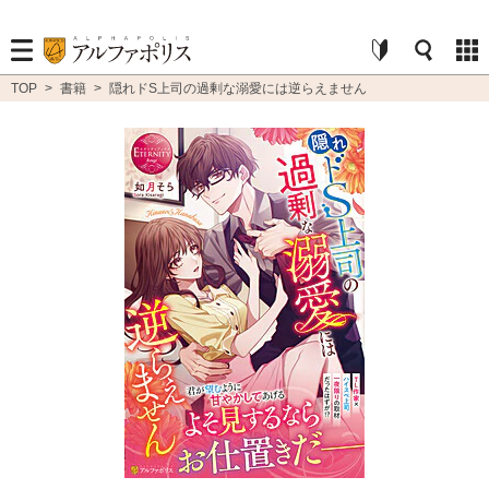
TOP
>
書籍
>
隠れドS上司の過剰な溺愛には逆らえません