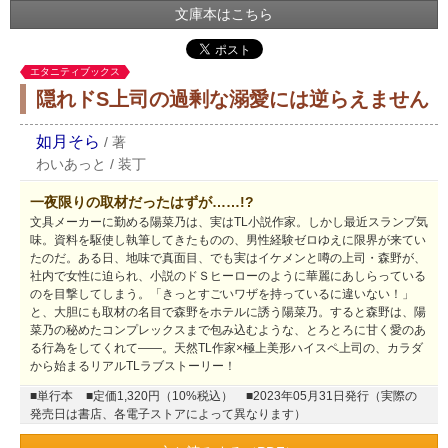
文庫本はこちら
エタニティブックス
隠れドS上司の過剰な溺愛には逆らえません
如月そら
/
著
わいあっと
/
装丁
一夜限りの取材だったはずが……!?
文具メーカーに勤める陽菜乃は、実はTL小説作家。しかし最近スランプ気
味。資料を駆使し執筆してきたものの、男性経験ゼロゆえに限界が来てい
たのだ。ある日、地味で真面目、でも実はイケメンと噂の上司・森野が、
社内で女性に迫られ、小説のドＳヒーローのように華麗にあしらっている
のを目撃してしまう。「きっとすごいワザを持っているに違いない！」
と、大胆にも取材の名目で森野をホテルに誘う陽菜乃。すると森野は、陽
菜乃の秘めたコンプレックスまで包み込むような、とろとろに甘く愛のあ
る行為をしてくれて――。天然TL作家×極上美形ハイスペ上司の、カラダ
から始まるリアルTLラブストーリー！
■単行本
■定価1,320円（10%税込）
■2023年05月31日発行（実際の
発売日は書店、各電子ストアによって異なります）