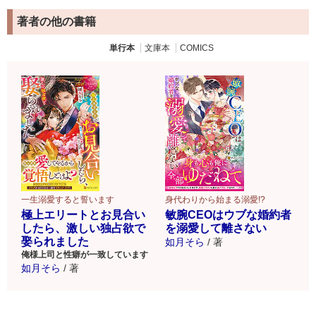
著者の他の書籍
単行本
文庫本
COMICS
一生溺愛すると誓います
身代わりから始まる溺愛!?
極上エリートとお見合い
敏腕CEOはウブな婚約者
したら、激しい独占欲で
を溺愛して離さない
娶られました
如月そら
/
著
俺様上司と性癖が一致しています
如月そら
/
著