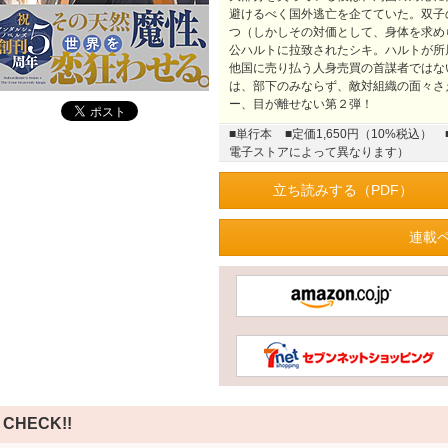
避けるべく国外逃亡を企てていた。双子
つ（しかしその対価として、身体を求め
公ハルトに拉致されたシキ。ハルトが所
他国に売り払う人身売買の首謀者ではな
は、部下のみならず、敵対組織の面々さ
ー、目が離せない第２弾！
■単行本
■定価1,650円（10%税込）
電子ストアによって異なります）
立ち読みする（PDF）
連載
CHECK!!