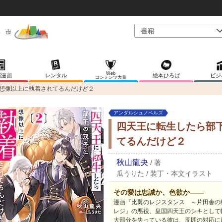
Web
稿漫画
レンタル
絵本ひろば
ビジ
コンテンツ大賞
想像以上に執着されてるんだけど２
アンダルシュノベルズ
四天王に転生したら部
てるんだけど２
秋山龍央
/
著
瓜うりた
/
装丁・本文イラスト
その愛は忠誠か、色欲か――
漫画『比翼のレジスタンス ～片田舎の
レジ』の悪役、皇国四天王のシキとして
大部分を失っている彼は、周囲の対応に