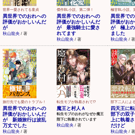
世界一愛されてる童貞
傑作BL小説、第二弾！
極甘BL小説、
異世界でのおれへの
異世界でのおれへの
異世界での
評価がおかしいんだ
評価がおかしいんだ
評価がおか
が
が 最強騎士に愛さ
が 極上の
れてます
ました
秋山龍央
/
著
秋山龍央
/
著
秋山龍央
/
旅行先でも愛のトラブル！
転生モブが執着されて!?
部下二人による
異世界でのおれへの
魔王と村人Ａ
四天王に転
評価がおかしいんだ
部下の双子
転生モブのおれがなぜか魔王
が 新婚旅行は波乱
陛下に執着されています
上に執着さ
秋山龍央
/
著
万丈でした
だけど
秋山龍央
/
著
秋山龍央
/