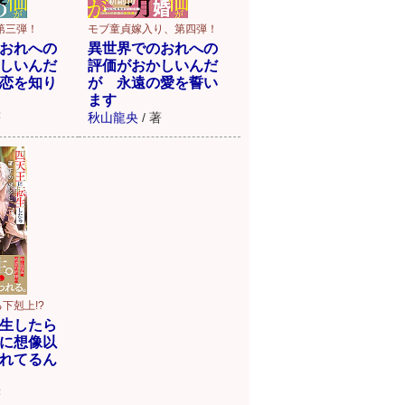
第三弾！
モブ童貞嫁入り、第四弾！
おれへの
異世界でのおれへの
しいんだ
評価がおかしいんだ
恋を知り
が 永遠の愛を誓い
ます
著
秋山龍央
/
著
下剋上!?
生したら
に想像以
れてるん
著