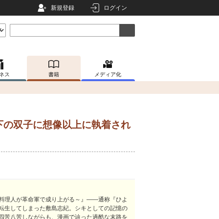
新規登録
ログイン
ネス
書籍
メディア化
下の双子に想像以上に執着され
料理人が革命軍で成り上がる～』――通称『ひよ
転生してしまった敷島志紀。シキとしての記憶の
四苦八苦しながらも、漫画で辿った過酷な末路を