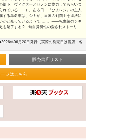
の部下、ヴィクターとゼノンに協力してもらいつ
られている……）。ある日、『ひよレジ』の主人
属する革命軍は、シキが、皇国の剣闘士を違法に
いかと疑っているようで……。――転生後のシキ
えも魅了する!? 無自覚魔性の愛されストーリ
■2026年06月20日発行（実際の発売日は書店、各
ページはこちら