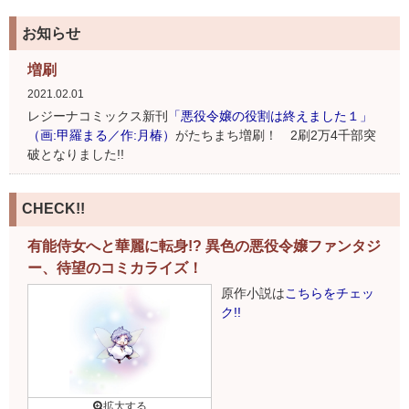
お知らせ
増刷
2021.02.01
レジーナコミックス新刊
「悪役令嬢の役割は終えました１」
（画:甲羅まる／作:月椿）
がたちまち増刷！ 2刷2万4千部突
破となりました!!
CHECK!!
有能侍女へと華麗に転身!? 異色の悪役令嬢ファンタジ
ー、待望のコミカライズ！
原作小説は
こちらをチェッ
ク!!