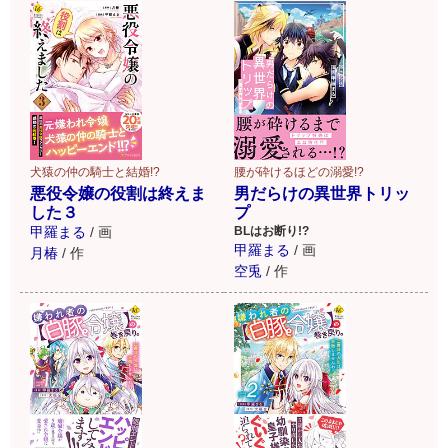
腰が砕けるほどの溺愛!?
犬猿の仲の騎士と結婚!?
男だらけの異世界トリッ
悪役令嬢の役割は終えま
プ
した３
BLはお断り!?
甲羅まる
/
画
甲羅まる
/
画
月椿
/
作
空兎
/
作