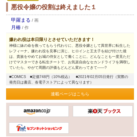
悪役令嬢の役割は終えました１
甲羅まる
/
画
月椿
/
作
嫌われ役は本日限りとさせていただきます！
神様に妹の命を救ってもらう代わりに、悪役令嬢として異世界に転生した
レフィーナ。嫌われ役を見事に演じ、ヒロインと王太子を結び付けた後
は、貴族をやめてお城の侍女として働くことに。どんなことも一度見ただ
けでマスターできる転生チートで、お気楽自由なセカンドライフを満喫し
ていたら、やがて周囲の評価もどんどん変わってきて――?
■COMICS
■定価748円（10%税込）
■2021年02月05日発行（実際の
発売日は書店、各電子ストアによって異なります）
連載ページはこちら