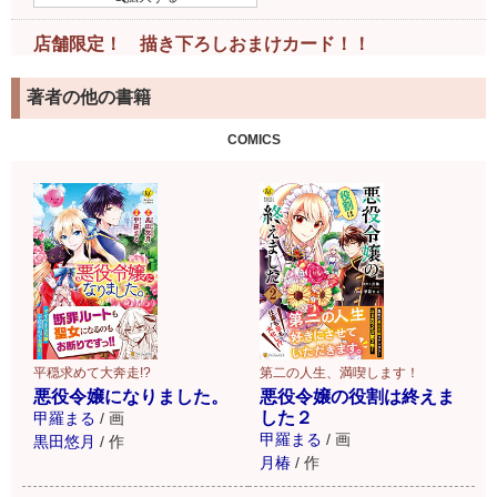
店舗限定！ 描き下ろしおまけカード！！
下記書店様で書籍ご購入の
著者の他の書籍
お客様には、特製おまけカ
ードがついてきます！
COMICS
詳細はこちら
第二の人生、満喫します！
平穏求めて大奔走!?
悪役令嬢の役割は終えま
悪役令嬢になりました。
した２
甲羅まる
/
画
甲羅まる
/
画
黒田悠月
/
作
月椿
/
作