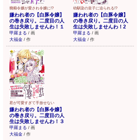
癇癪令嬢が愛され令嬢に!?
幼馴染の皇子に迫られる!?
嫌われ者の【白豚令嬢】
嫌われ者の【白豚令嬢】
の巻き戻り。二度目の人
の巻き戻り。二度目の人
生は失敗しませんわ！１
生は失敗しませんわ！2
甲羅まる
/
画
甲羅まる
/
画
大福金
/
作
大福金
/
作
君が可愛すぎて手放せない
嫌われ者の【白豚令嬢】
の巻き戻り。二度目の人
生は失敗しませんわ！３
甲羅まる
/
画
大福金
/
作