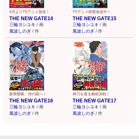
4月よりTVアニメ放送！
TVアニメ絶賛放送中！
THE NEW GATE14
THE NEW GATE15
三輪ヨシユキ
/
画
三輪ヨシユキ
/
画
風波しのぎ
/
作
風波しのぎ
/
作
新章開幕、侍の国へ！
神刀を巡る御前決戦！
THE NEW GATE16
THE NEW GATE17
三輪ヨシユキ
/
画
三輪ヨシユキ
/
画
風波しのぎ
/
作
風波しのぎ
/
作