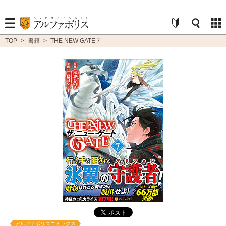
TOP
>
書籍
>
THE NEW GATE７
アルファポリスコミックス