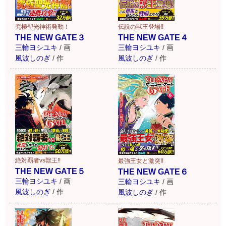
究極聖光神術発動！
伝説の獣王登場!!
THE NEW GATE３
THE NEW GATE４
三輪ヨシユキ
/
画
三輪ヨシユキ
/
画
風波しのぎ
/
作
風波しのぎ
/
作
絶対覇者vs獣王!!
最強王女と激突!!
THE NEW GATE５
THE NEW GATE６
三輪ヨシユキ
/
画
三輪ヨシユキ
/
画
風波しのぎ
/
作
風波しのぎ
/
作