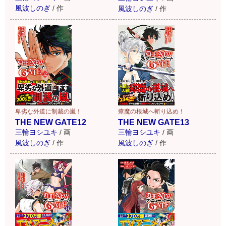
風波しのぎ
/
作
風波しのぎ
/
作
卑劣な外道に制裁の嵐！
瘴魔の根城へ斬り込め！
THE NEW GATE12
THE NEW GATE13
三輪ヨシユキ
/
画
三輪ヨシユキ
/
画
風波しのぎ
/
作
風波しのぎ
/
作