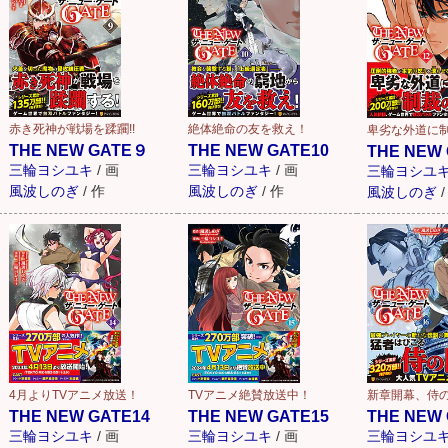
赤き死神が戦場を蹂躙!!
絶体絶命の友を救え！
卑劣な外道に
THE NEW GATE９
THE NEW GATE10
THE NEW 
三輪ヨシユキ
/
画
三輪ヨシユキ
/
画
三輪ヨシユ
風波しのぎ
/
作
風波しのぎ
/
作
風波しのぎ
/
4月よりTVアニメ放送！
TVアニメ絶賛放送中！
新章開幕、侍
THE NEW GATE14
THE NEW GATE15
THE NEW 
三輪ヨシユキ
/
画
三輪ヨシユキ
/
画
三輪ヨシユ