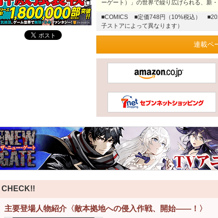
ーゲート）」の世界で繰り広げられる、新・
■COMICS
■定価748円（10%税込）
■2
子ストアによって異なります）
連載ペ
CHECK!!
主要登場人物紹介〈敵本拠地への侵入作戦、開始――！〉