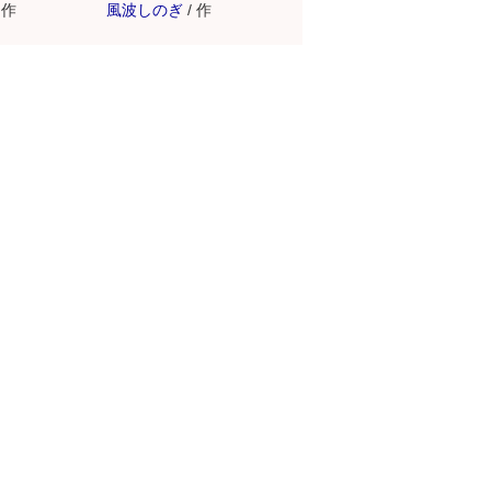
作
風波しのぎ
/
作