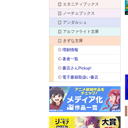
エタニティブックス
ノーチェブックス
アンダルシュ
アルファライト文庫
きずな文庫
増刷情報
著者一覧
書店さんPickup!
電子書籍取扱い書店