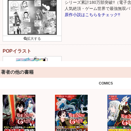
シリーズ累計180万部突破!!（電子
人気絶頂・ゲーム世界で最強無双バ
原作小説はこちらをチェック!!
POPイラスト
著者の他の書籍
COMICS