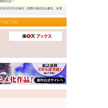
無双伝説！
021年10月31日発行（実際の発売日は書店、各電
ージはこちら