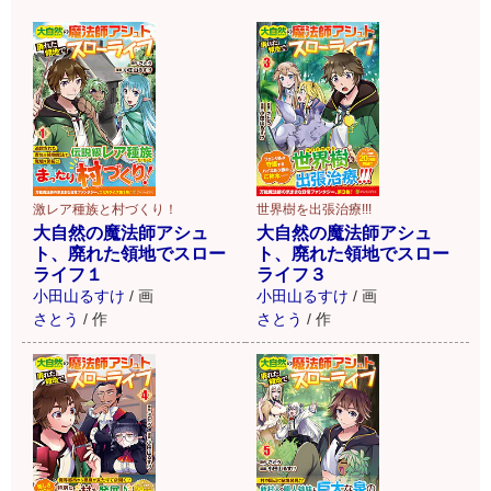
激レア種族と村づくり！
世界樹を出張治療!!!
大自然の魔法師アシュ
大自然の魔法師アシュ
ト、廃れた領地でスロー
ト、廃れた領地でスロー
ライフ１
ライフ３
小田山るすけ
/
画
小田山るすけ
/
画
さとう
/
作
さとう
/
作