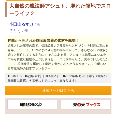
大自然の魔法師アシュト、廃れた領地でスロ
ーライフ２
小田山るすけ
/
画
さとう
/
作
神龍から託された国宝級霊薬の素材を栽培!!
追放された魔境の森で、伝説級激レア種族たちと村づくりを順調に進める
青年、アシュト。いつのまにやら村の噂が広がって、さらなるレア種族が
続々と移住してくるように！ そんなある日、アシュトは緑龍ムルシエラ
ゴから貴重な植物を三つ託される。一つは何事もなく、実をつけたのだが
――。 植物魔法を駆使して魔境を豊かな村へと作りかえていく心優しい
青年魔法師の日常ファンタジー！
■COMICS
■定価748円（10%税込）
■2022年02月28日発行（実際の
発売日は書店、各電子ストアによって異なります）
連載ページはこちら