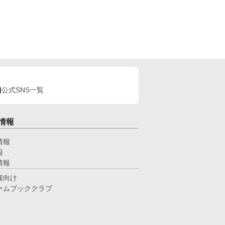
公式SNS一覧
情報
情報
報
情報
様向け
ームブッククラブ