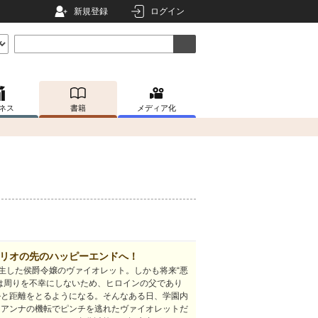
新規登録
ログイン
ネス
書籍
メディア化
ナリオの先のハッピーエンドへ！
転生した侯爵令嬢のヴァイオレット。しかも将来“悪
は周りを不幸にしないため、ヒロインの父であり
ルと距離をとるようになる。そんなある日、学園内
 アンナの機転でピンチを逃れたヴァイオレットだ