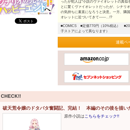
ったが犯人は"小説のヴァイオレットの真似
とに驚くヴァイオレットだったが、シナリ
の気持ちに素直になろうと決意。一方、隣
オレットに近づいてきて――…!?
■COMICS
■定価770円（10%税込）
■2
子ストアによって異なります）
連載ペ
CHECK!!
破天荒令嬢のドタバタ奮闘記、完結！ 本編のその後を描いた
原作小説は
こちらをチェック!!