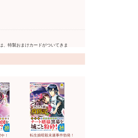
は、特製おまけカードがついてきま
転生娘暗殺未遂事件勃発！
躍中！