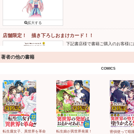
店舗限定！ 描き下ろしおまけカード！！
下記書店様で書籍ご購入のお客様に
す！
詳細はこちら
著者の他の書籍
COMICS
転生腐女子、異世界を革命
転生娘が異世界発展！
密偵使って暗