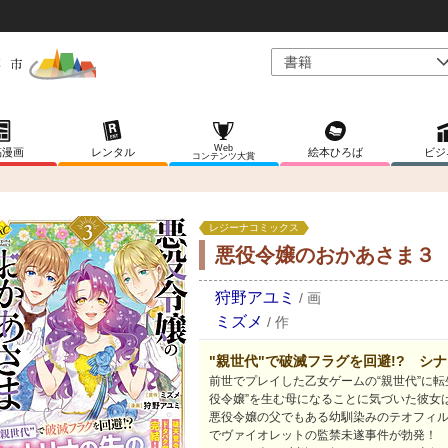
Web
稿漫画
レンタル
絵本ひろば
ビジ
コンテンツ大賞
レジーナコミックス
悪役令嬢のおかあさま３
狩野アユミ
/
画
ミズメ
/
作
"親世代"で破滅フラグを回避!? シ
前世でプレイした乙女ゲームの“親世代”に
役令嬢”を生む母になることに気づいた彼女
悪役令嬢の父でもある幼馴染みのテオフィ
でヴァイオレットの監禁未遂事件が勃発！