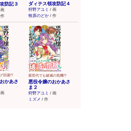
ダィテス領攻防記４
攻防記３
狩野アユミ
/
画
画
牧原のどか
/
作
作
グ回避!?
親世代でも破滅の危機!?
おかあさ
悪役令嬢のおかあさ
ま２
画
狩野アユミ
/
画
ミズメ
/
作