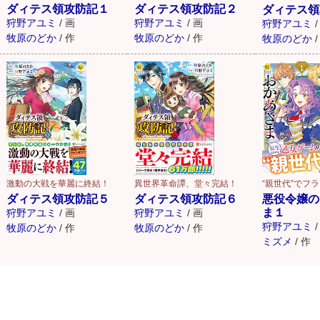
ダィテス領攻防記１
ダィテス領攻防記２
ダィテス領
狩野アユミ
/
画
狩野アユミ
/
画
狩野アユミ
/
牧原のどか
/
作
牧原のどか
/
作
牧原のどか
/
激動の大戦を華麗に終結！
異世界革命譚、堂々完結！
“親世代”でフラ
ダィテス領攻防記５
ダィテス領攻防記６
悪役令嬢の
ま１
狩野アユミ
/
画
狩野アユミ
/
画
狩野アユミ
/
牧原のどか
/
作
牧原のどか
/
作
ミズメ
/
作