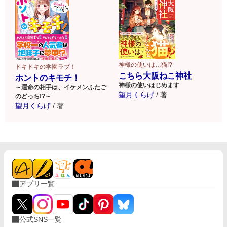
神様の使いは…猫!?
ドキドキの学園ラブ！
こちら大阪ねこ神社
ホントのキモチ！
神様の使いはじめます
～運命の相手は、イケメンふたご
望月くらげ
/
著
のどっち!?～
望月くらげ
/
著
アプリ一覧
公式SNS一覧