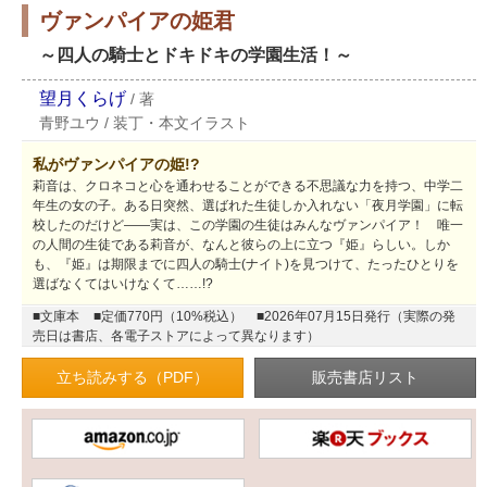
ヴァンパイアの姫君
～四人の騎士とドキドキの学園生活！～
望月くらげ
/
著
青野ユウ
/
装丁・本文イラスト
私がヴァンパイアの姫!?
莉音は、クロネコと心を通わせることができる不思議な力を持つ、中学二
年生の女の子。ある日突然、選ばれた生徒しか入れない「夜月学園」に転
校したのだけど――実は、この学園の生徒はみんなヴァンパイア！ 唯一
の人間の生徒である莉音が、なんと彼らの上に立つ『姫』らしい。しか
も、『姫』は期限までに四人の騎士(ナイト)を見つけて、たったひとりを
選ばなくてはいけなくて……!?
■文庫本
■定価770円（10%税込）
■2026年07月15日発行（実際の発
売日は書店、各電子ストアによって異なります）
立ち読みする（PDF）