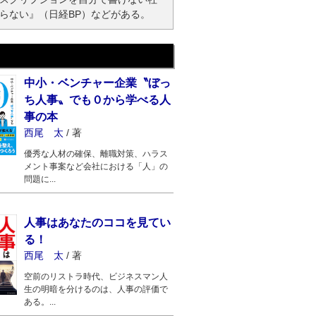
らない』（日経BP）などがある。
中小・ベンチャー企業〝ぼっ
ち人事〟でも０から学べる人
事の本
西尾 太
/
著
優秀な人材の確保、離職対策、ハラス
メント事案など会社における「人」の
問題に...
人事はあなたのココを見てい
る！
西尾 太
/
著
空前のリストラ時代、ビジネスマン人
生の明暗を分けるのは、人事の評価で
ある。...