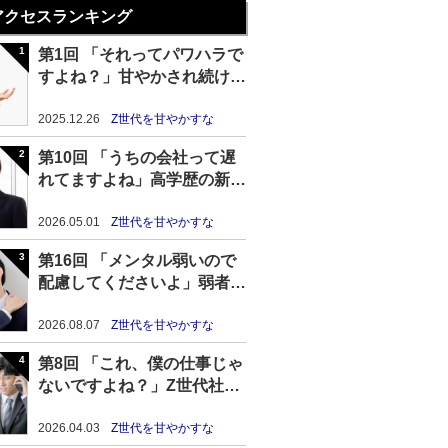
アクセスランキング
第1回 「それってパワハラで
すよね？」甘やかされ続けた
Z世代の末路
2025.12.26
Z世代を甘やかすな
第10回 「うちの会社って遅
れてますよね」高学歴の新卒
Z世代の高プライド＆無能化
が進む理由
2026.05.01
Z世代を甘やかすな
第16回 「メンタル弱いので
配慮してくださいよ」弱者性
を主張するZ世代社員が見捨
てられつつある現状
2026.08.07
Z世代を甘やかすな
第8回 「これ、僕の仕事じゃ
ないですよね？」Z世代社員
のテイカー気質を放置した結
果……
2026.04.03
Z世代を甘やかすな