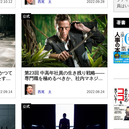
2.10.12
西尾 太
2022.09.28
員はい
著書
かつて
第23回 中高年社員の生き残り戦略――
をすべ
専門職を極めるべきか、社内マネジメ
ントに関わるべきか
2.09.14
西尾 太
2022.08.24