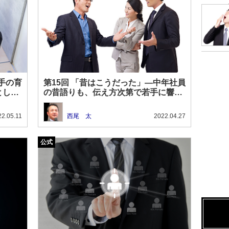
手の育
第15回 「昔はこうだった」―中年社員
とした
の昔語りも、伝え方次第で若手に響
く？
22.05.11
西尾 太
2022.04.27