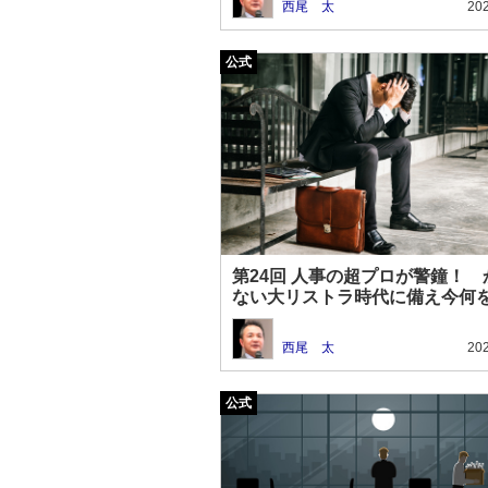
西尾 太
202
第24回 人事の超プロが警鐘！ 
ない大リストラ時代に備え今何
きか
西尾 太
202