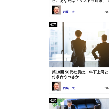
ら、あなたは「リストラ対象」
西尾 太
202
第18回 50代社員は、年下上司
付き合うべきか
西尾 太
202