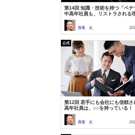
第14回 知識・技術を持つ「ベテ
中高年社員も、リストラされる
西尾 太
202
第12回 若手にも会社にも信頼さ
高年社員は、○○を持っている！
西尾 太
202