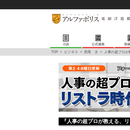
小説
公式漫画
投
TOP
>
ビジネス
>
西尾 太
>
人事の超プロが
『人事の超プロが教える、リ