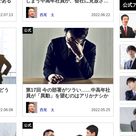
である
しまう中高年社員が、会社に見放され
公式
る理由
2.07.13
西尾 太
2022.06.22
とどう
第17回 今の部署がツラい……中高年社
員が「異動」を望むのはアリかナシか
2.06.08
西尾 太
2022.05.25