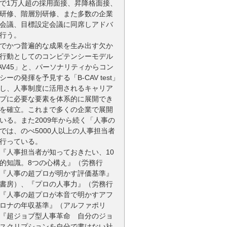
で1万人超の採用面接、昇降格面接、
研修、階層別研修、また多数の企業
会議、目標設定会議に同席しアドバ
行う。
でかつ普遍的な成果を生み出す欠か
行動としてのコンピテンシーモデル
CAV45」と、パーソナリティからコン
シーの発揮を予見する「B-CAV test」
し、人事制度に活用されるキャリア
プに必要な要素を体系的に展開でき
を確立。これまで多くの企業で展開
いる。また2009年から続く「人事の
では、のべ5000人以上の人事担当者
行っている。
『人事担当者が知っておきたい、10
的知識。8つの心構え』（労務行
『人事の超プロが明かす評価基準』
書房）、『プロの人事力』（労務行
『人事の超プロが本音で明かすアフ
ロナの年収基準』（アルファポリ
『超ジョブ型人事革命 自分のジョ
スクリプションを自分で書けない社