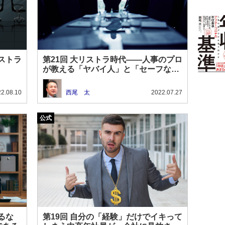
ストラ
第21回 大リストラ時代――人事のプロ
が教える「ヤバイ人」と「セーフな
人」の差
2.08.10
西尾 太
2022.07.27
るな
第19回 自分の「経験」だけでイキって