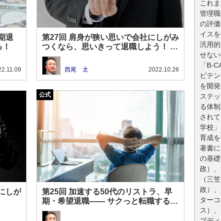
これま
管理職
の評価
イスを
期退
第27回 肩身が狭い思いで会社にしがみ
汎用的
ろ！
つくなら、思いきって退職しよう！ 50
せない
代の転職４つのポイント！
「B-
22.11.09
西尾 太
2022.10.26
ピテン
を開発
ステッ
る体制
されて
学校」
育成を
著書に
の基礎
政）、
（三笠
政）、
にしが
第25回 加速する50代のリストラ、早
ターコ
！
期・希望退職―― サクっと転職すると
いう選択肢を持とう！
ス）、
ブディ