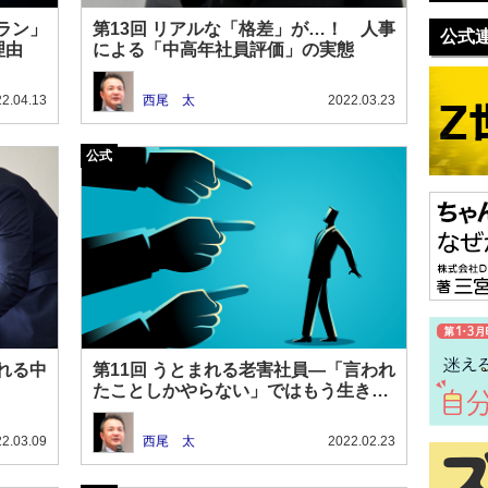
ラン」
第13回 リアルな「格差」が…！ 人事
公式
理由
による「中高年社員評価」の実態
2.04.13
西尾 太
2022.03.23
れる中
第11回 うとまれる老害社員―「言われ
たことしかやらない」ではもう生き残
れない？
2.03.09
西尾 太
2022.02.23