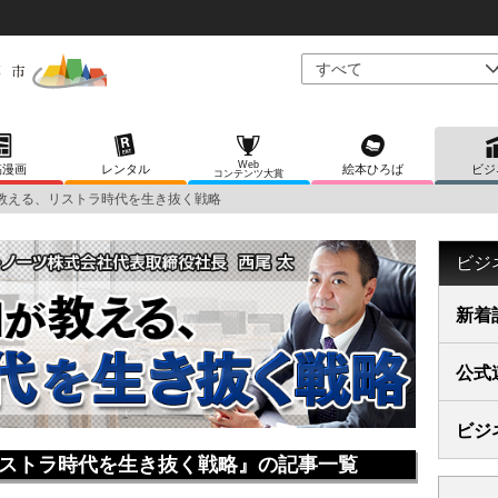
Web
稿漫画
レンタル
絵本ひろば
ビジ
コンテンツ大賞
教える、リストラ時代を生き抜く戦略
ビジ
新着
公式
ビジ
ストラ時代を生き抜く戦略』の記事一覧