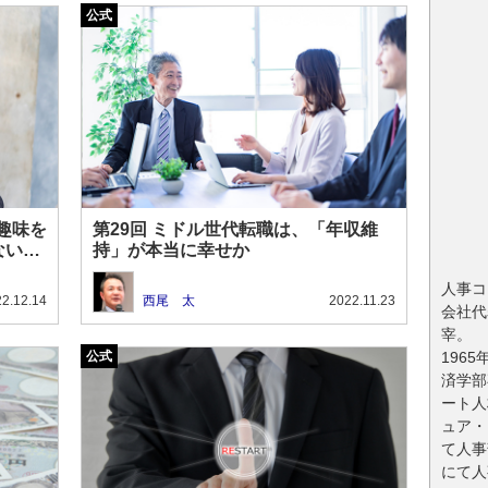
趣味を
第29回 ミドル世代転職は、「年収維
ないリ
持」が本当に幸せか
人事コ
2.12.14
西尾 太
2022.11.23
会社代
宰。
196
済学部
ート人
ュア・
て人事
にて人