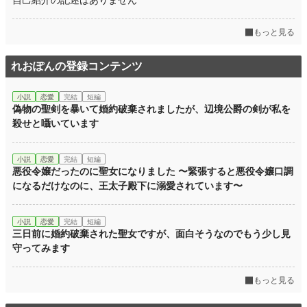
自己紹介の記述はありません
年間ポイント
4,649 pt (47,529 位)
累計ポイント
4,677 pt (128,417 位)
もっと見る
れおぽんの登録コンテンツ
小説
恋愛
完結
短編
偽物の聖剣を暴いて婚約破棄されましたが、辺境公爵の剣が私を
殺せと囁いています
小説
恋愛
完結
短編
悪役令嬢だったのに聖女になりました 〜緊張すると悪役令嬢口調
になるだけなのに、王太子殿下に溺愛されています〜
小説
恋愛
完結
短編
三日前に婚約破棄された聖女ですが、面白そうなのでもう少し見
守ってみます
もっと見る