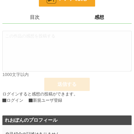
しているわけではありません。
会社を辞めたいのか。今の働き方を変えたいのか。人間関係から離れたいのか。
それとも、ただ少し休まなければ壊れてしまうのか。
目次
感想
これは、退職を代行する会社の物語であり、
人生の分岐点で立ち止まった人たちが、自分の選択を取り戻していく物語です。
小説
21,764 位 / 228,634 件
ライト文芸
276 位 / 9,589 件
お気に入り
0
24h.ポイント
28 pt
1000文字以内
文字数
51,981
送信する
ログインすると感想の投稿ができます。
更新日時
2026.05.06 19:14
ログイン
新規ユーザ登録
初回公開日時
2026.04.10 16:58
週間ポイント
0 pt (228,634 位)
れおぽんのプロフィール
月間ポイント
84 pt (68,929 位)