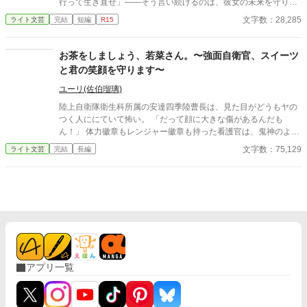
行って生き直せ」――そう言い続けるのは、彼女の未来を守りた
い善意であり、同時に、自分の寂しさが露見するのを恐れる防波
文字数：28,285
ライト文芸
完結
短編
R15
堤でもあった。 しかし彼女は去らない。義父を一人にできないと
いう情と、家に残る最後の温もりを手放せない心が、彼女の足を
止めていた。 昼はいつも通り、義父と嫁として食卓を囲む。けれ
お茶をしましょう、若菜さん。〜強面自衛官、スイーツ
ど夜になると、喪失の闇と孤独が、二人の境界を静かに溶かして
と君の笑顔を守ります〜
いく。 ある夜を境に、彼女は“何事もない”顔で日々を回し始め、
老人だけが遺影を直視できなくなる。 救いのような笑顔と、罪の
ユーリ(佐伯瑠璃)
ような温もり。 二人はやがて、外の世界から少しずつ音を失い、
陸上自衛隊衛生科所属の安達四季陸曹長は、見た目がどうもヤの
互いだけを必要とする狭い家の中へ沈んでいく――。
つく人ににていて怖い。 「だって顔に大きな傷があるんだも
ん！」 体力徽章もレンジャー徽章も持った看護官は、鬼神のよう
に荒野を走る。 実は怖いのは顔だけで、本当はとても優しくて怒
文字数：75,129
ライト文芸
完結
長編
鳴ったりイライラしたりしない自衛官。 寺の住職になった方が良
いのでは？そう思うくらいに懐が大きく、上官からも部下からも
慕われ頼りにされている。 スイーツ大好き、奥さん大好きな安達
陸曹長の若かりし日々を振り返るお話です。 ※フィクションで
す。 ※カクヨム、小説家になろうにも公開しています。
アプリ一覧