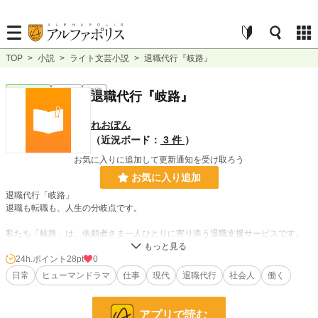
TOP
>
小説
>
ライト文芸小説
>
退職代行『岐路』
ライト文芸
連載中
短編
退職代行『岐路』
れおぽん
（近況ボード：
3 件
）
お気に入りに追加して更新通知を受け取ろう
お気に入り追加
退職代行「岐路」
退職も転職も、人生の分岐点です。
私たち「岐路」は、依頼者さま一人ひとりに寄り添う退職支援サービスです。
退職のご連絡代行はもちろん、休職・異動・人事面談に向けた準備、申入れ文面
の整理、必要事項の確認など、「辞める」だけでは終わらない選択のサポートも
24h.ポイント
28pt
0
行っています。
日常
ヒューマンドラマ
仕事
現代
退職代行
社会人
働く
新入社員の雨宮ひなが入社したのは、そんな少し変わった退職代行会社でした。
「もう無理です」と相談に来る人たちの言葉は、必ずしもそのまま“退職”を意味
アプリで読む