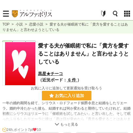
TOP
>
小説
>
恋愛小説
>
愛する夫が催眠術で私に「貴方を愛することはあ
りません」と言わせようとしている
恋愛
連載中
長編
愛する夫が催眠術で私に「貴方を愛す
ることはありません」と言わせようと
している
黒星★チーコ
（近況ボード：
6 件
）
お気に入りに追加して更新通知を受け取ろう
お気に入り追加
一年の婚約期間を経て、シリウス・ロドフォード侯爵令息と結婚をしたリエー
ラ。婚約中冷たかった彼も、結婚すれば何か変わると期待していたけれど。結婚
初夜にシリウスはリエーラに「催眠術を試してみたい」と言い出した。そして眠
ったふりをしたリエーラに彼は「君は目が覚めたら『貴方を愛することはありま
せん』と言うんだ」と告げる。
24h.ポイント
7pt
10