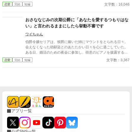
た。 そんな彼との婚約が成立した。それは彼の行動で私が傷を負
文字数：16,046
恋愛
完結
短編
ったからだ。傷は残らないのに責任感からの婚約ではあるが、彼
はプロポーズをしてくれた。その瞬間憧れが好きになっていた。
婚約して6ヶ月、接点のほとんどない2人だが少しずつ距離も縮ま
おさななじみの次期公爵に「あなたを愛するつもりはな
り幸せな日々を送っていた。と思っていたのに、彼の元恋人が離
い」と言われるままにしたら挙動不審です
婚をして帰ってくる話を聞いて彼が私との婚約を「最悪だ」と後
悔しているのを聞いてしまった。
ワイちゃん
伯爵令嬢セリアは、侯爵に嫁いだ姉にマウントをとられる日々。
会えなくなった幼馴染とのあたたかい日々を心に過ごしていた。
ある日、婚活のための夜会に参加し、得意のピアノを披露する
と、幼馴染と再会し、次の日には公爵の幼馴染に求婚されること
文字数：3,367
恋愛
完結
短編
に。しかし、幼馴染には「あなたを愛するつもりはない」と言わ
れ、相手の提示するルーティーンをただただこなす日々が始ま
り……？
アプリ一覧
公式SNS一覧