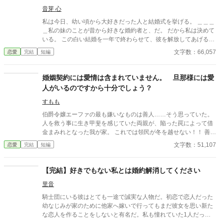
寄せた北の港町で薬舗を手伝いながら、自分の力で生きる穏やか
音芽 心
な日々を手に入れていく。そこで出会ったのは、身分ではなく一
私は今日、幼い頃から大好きだった人と結婚式を挙げる。 ＿＿＿
人の女性として彼女を尊重してくれる青年医師ノアだった。 一
＿私の妹のことが昔から好きな婚約者と、だ。 だから私は決めて
方、都合よく尽くしてくれる妻を失ったアルフレッドは、ようや
いる。 この白い結婚を一年で終わらせて、彼を解放してあげるこ
く自分が何を失ったのかを思い知ることになる。 幼馴染ばかりを
とを。 彼の気持ちを直接聞いたことはないけれど……きっとその
文字数：66,057
恋愛
完結
短編
優先する婚約者との白い結婚に終止符を打ち、傷ついた公爵令嬢
方が、彼も喜ぶだろうから。 ……これは、恋を諦めていた令嬢
が新天地で本当の幸せを掴む、離縁から始まる逆転ラブストーリ
が、本当の幸せを掴むまでの物語。
ー。
婚姻契約には愛情は含まれていません。 旦那様には愛
人がいるのですから十分でしょう？
すもも
伯爵令嬢エーファの最も嫌いなものは善人……そう思っていた。
人を救う事に生き甲斐を感じていた両親が、陥った罠によって借
金まみれとなった我が家。 これでは領民が冬を越せない！！ 善良
で善人で、人に尽くすのが好きな両親は何の迷いもなくこう言っ
文字数：51,107
恋愛
完結
短編
た。 『エーファ、君の結婚が決まったんだよ！！ 君が嫁ぐな
ら、お金をくれるそうだ！！ 領民のために尽くすのは領主とし
て当然の事。 多くの命が救えるなんて最高の幸福だろう。 そ
【完結】好きでもない私とは婚約解消してください
れに公爵家に嫁げばお前も幸福になるに違いない。 これは全員
里音
が幸福になれる機会なんだ、当然嫁いでくれるよな？』 と……。
そして、夫となる男の屋敷にいたのは……三人の愛人だった。
騎士団にいる彼はとても一途で誠実な人物だ。初恋で恋人だった
幼なじみが家のために他家へ嫁いで行ってもまだ彼女を思い新た
な恋人を作ることをしないと有名だ。私も憧れていた1人だっ