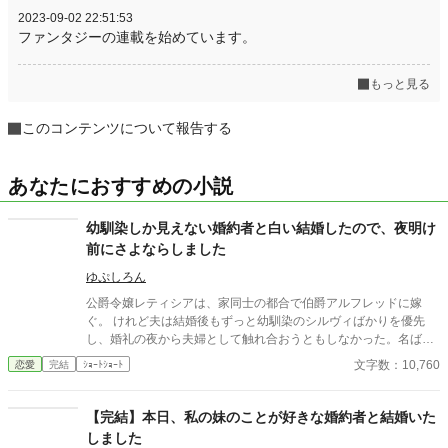
2023-09-02 22:51:53
ファンタジーの連載を始めています。
もっと見る
このコンテンツについて報告する
あなたにおすすめの小説
幼馴染しか見えない婚約者と白い結婚したので、夜明け
前にさよならしました
ゆぷしろん
公爵令嬢レティシアは、家同士の都合で伯爵アルフレッドに嫁
ぐ。 けれど夫は結婚後もずっと幼馴染のシルヴィばかりを優先
し、婚礼の夜から夫婦として触れ合おうともしなかった。名ばか
りの妻として伯爵家を支え、領地経営まで立て直しても、彼にと
文字数：10,760
恋愛
完結
ｼｮｰﾄｼｮｰﾄ
ってレティシアは“都合のいい伯爵夫人”でしかない。 やがて結婚
一周年の夜、アルフレッドが自分を手放す気はない一方で、幼馴
染を屋敷に迎え入れようとしている会話を聞いてしまったレティ
【完結】本日、私の妹のことが好きな婚約者と結婚いた
シアは、ついに決意する。 ――もう、この結婚には見切りをつけ
しました
よう。 夜明け前、彼女は離縁の準備を整え、伯爵邸を出奔。 身を