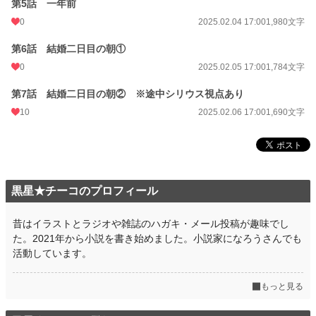
第5話 一年前
累計ポイント
6,171 pt (117,093 位)
0
2025.02.04 17:00
1,980文字
第6話 結婚二日目の朝①
0
2025.02.05 17:00
1,784文字
第7話 結婚二日目の朝② ※途中シリウス視点あり
10
2025.02.06 17:00
1,690文字
黒星★チーコのプロフィール
昔はイラストとラジオや雑誌のハガキ・メール投稿が趣味でし
た。2021年から小説を書き始めました。小説家になろうさんでも
活動しています。
もっと見る