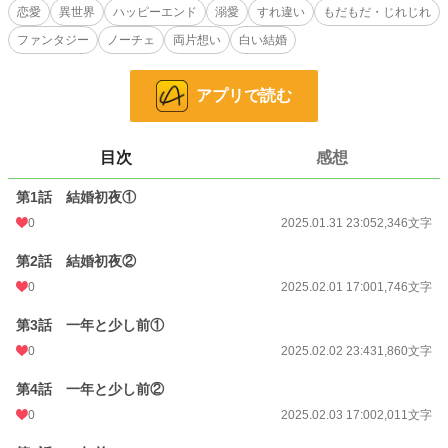
※もだもだすれ違いラブコメ。ヒーローは若干拗らせ気味ですが暗い話にはなら
恋愛
異世界
ハッピーエンド
溺愛
すれ違い
もだもだ・じれじれ
ない予定です。
ファンタジー
ノーチェ
両片想い
白い結婚
※カクヨムにも投稿しています。
※
アプリで読む
小説
37,912 位 / 228,976 件
恋愛
16,408 位 / 66,398 件
目次
感想
お気に入り
11
第1話 結婚初夜①
24h.ポイント
7 pt
0
2025.01.31 23:05
2,346文字
文字数
13,417
第2話 結婚初夜②
更新日時
2025.02.06 17:00
0
2025.02.01 17:00
1,746文字
初回公開日時
2025.01.31 23:05
第3話 一年と少し前①
週間ポイント
14 pt (68,954 位)
0
2025.02.02 23:43
1,860文字
月間ポイント
63 pt (74,923 位)
第4話 一年と少し前②
0
2025.02.03 17:00
2,011文字
年間ポイント
987 pt (85,073 位)