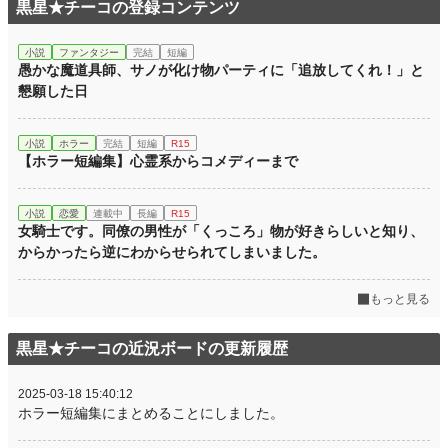
黒星★チーコの登録コンテンツ
小説
ファンタジー
完結
短編
愚かな魔道具師、サノが化け物パーティに「追放してくれ！」と
懇願した日
小説
ホラー
完結
短編
R15
【ホラー短編集】心霊系からコメディーまで
小説
恋愛
連載中
長編
R15
女騎士です。同僚の男性が「くっころ」物が好きらしいと知り、
からかったら逆にわからせられてしまいました。
もっと見る
黒星★チーコの近況ボードの更新履歴
2025-03-18 15:40:12
ホラー短編集にまとめることにしました。