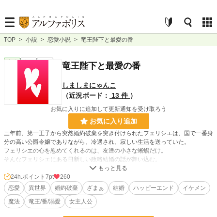
TOP
>
小説
>
恋愛小説
>
竜王陛下と最愛の番
恋愛
完結
短編
竜王陛下と最愛の番
しましまにゃんこ
（近況ボード：
13 件
）
お気に入りに追加して更新通知を受け取ろう
お気に入り追加
三年前、第一王子から突然婚約破棄を突き付けられたフェリシエは、国で一番身
分の高い公爵令嬢でありながら、冷遇され、寂しい生活を送っていた。
フェリシエの心を慰めてくれるのは、友達の小さな蜥蜴だけ。
そんなフェリシエにある日新しい政略結婚の話が舞い込む。
相手はなんと、新しく即位した竜王陛下で……
24h.ポイント
7pt
260
愛に飢えた不遇な公爵令嬢と、可愛くてちょっぴり危険な竜王陛下の王道溺愛ス
恋愛
異世界
婚約破棄
ざまぁ
結婚
ハッピーエンド
イケメン
トーリーです！
魔法
竜王/番/溺愛
女主人公
小説家になろう、他サイトでも掲載しています。