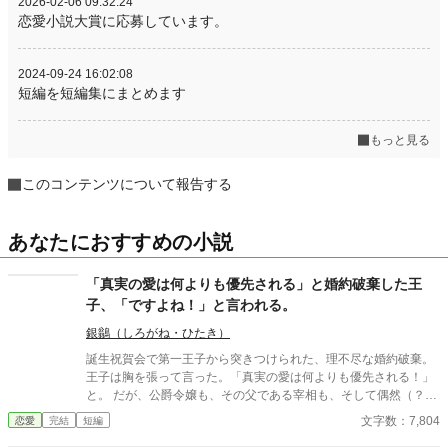
2026-02-06 09:32:24
恋愛小説大賞に応募しています。
2024-09-24 16:02:08
短編を短編集にまとめます
もっと見る
このコンテンツについて報告する
あなたにおすすめの小説
「真実の愛は何よりも優先される」と婚約破棄した王
子、「ですよね！」と言われる。
銀鶲（しろがね・ひたき）
誕生祝賀会で第一王子から突きつけられた、理不尽な婚約破棄。
王子は胸を張って言った。「真実の愛は何よりも優先される！」
と。 ​だが、公爵令嬢も、その父である宰相も、そして偶然（？）
その場に居合わせた隣国の第二王子も、全員が内心でガッツポー
文字数：7,804
恋愛
完結
短編
ズを決めていた。 ​「あの王子なら、必ず考えなしな計画を実行す