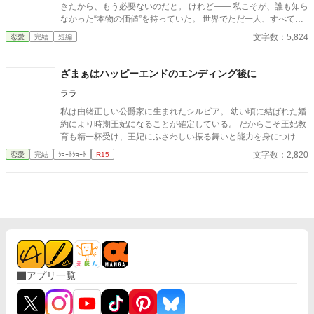
きたから、もう必要ないのだと。 けれど—— 私こそが、誰も知ら
なかった“本物の価値”を持っていた。 世界でただ一人、すべてを
癒す力。 そして、その価値を知るただ一人の人が、皇帝となって
文字数：5,824
恋愛
完結
短編
私を迎えに来る。 これは、すべてを失った少女が、本当に必要と
される場所へ辿り着く物語。
ざまぁはハッピーエンドのエンディング後に
ララ
私は由緒正しい公爵家に生まれたシルビア。 幼い頃に結ばれた婚
約により時期王妃になることが確定している。 だからこそ王妃教
育も精一杯受け、王妃にふさわしい振る舞いと能力を身につけ
た。 特に婚約者である王太子は少し？いやかなり頭が足りないの
文字数：2,820
恋愛
完結
ｼｮｰﾄｼｮｰﾄ
R15
だ。 余計に私が頑張らなければならない。 王妃となり国を支え
る。 そんな確定した未来であったはずなのにある日突然破られ
た。 学園にピンク色の髪を持つ少女が現れたからだ。 なんとその
子は自身をヒロイン？だとか言って婚約者のいるしかも王族であ
る王太子に馴れ馴れしく接してきた。 何度かそれを諌めるも聞く
耳を持たず挙句の果てには私がいじめてくるだなんだ言って王太
子に泣きついた。 なんと王太子は彼女の言葉を全て鵜呑みにして
私を悪女に仕立て上げ国外追放をいい渡す。 はぁ〜、一体誰の悪
知恵なんだか？ まぁいいわ。 国外追放喜んでお受けいたします。
アプリ一覧
けれどどうかお忘れにならないでくださいな？ 全ての責はあなた
にあると言うことを。 後悔しても知りませんわよ。 そう言い残し
て私は毅然とした態度で、内心ルンルンとこの国を去る。 ふふ
っ、これからが楽しみだわ。