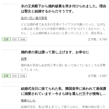
る。それに関しては信頼していた」 ​愚行を完璧に計算に入れて動
いていた公爵家による、おそろしくスピーディーな王権強奪（セ
氷の王弟殿下から婚約破棄を突き付けられました。理由
ルフ自滅）の記録。 ※全4話＋番外編1話のサクッと読める短編で
は聖女と結婚するからだそうです。
す。凄惨な不幸描写はありません。後味爽快な論破劇をお楽しみ
ください。 ※2026/07/28 関連作品に接続するために若干修整し
吉川一巳／森川茉里
た「スピンオフルート」を追加しました。 ーーーーーーーーーー
ビビは婚約者である氷の王弟イライアスが大嫌いだった。なぜな
【「ですよね！シリーズ」について】 本作は「ですよね！シリー
ら彼は会う度にビビの化粧や服装にケチをつけてくるからだ。し
ズ」の第１作目です。 ◆ シリーズラインナップ ・1作目：『真実
かし、こんな婚約耐えられないと思っていたところ、国を揺るが
の愛は何よりも優先される』と婚約破棄した王子、「ですよ
す大事件が起こり、イライアスから神の国から召喚される聖女と
文字数：9,766
恋愛
完結
短編
ね！」と言われる。（※本作） ・2作目：『お姉様、そのネック
結婚しなくてはいけなくなったから破談にしたいという申し出を
レス素敵ね』と微笑んだ義妹は、何も欲しがっていない件につい
受ける。内心大喜びでその話を受け入れ、そのままの勢いでビビ
て ・3作目：追放されない重戦士は、商人になりたかっただけな
は神官となるのだが、招かれた聖女には問題があって……。小説
婚約者の座は譲って差し上げます、お幸せに
のに ・4作目：婚約破棄で返り討ちにされた元王子、「真実の
家になろう、カクヨムにも投稿しています。
愛」で世界を救う？
四季
婚約者が見知らぬ女性と寄り添い合って歩いているところを目撃
してしまった。
文字数：2,997
恋愛
完結
短編
結婚式当日に捨てられた私、隣国皇帝に拾われて過保護
に溺愛されています～今さら姉を選んだ王子が後悔して
も手遅れです～
唯崎りいち
結婚式当日、私は“替え玉”として捨てられた。 本物の姉が戻って