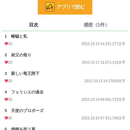
アプリで読む
小説
38,704 位 / 228,921 件
目次
感想（1件）
恋愛
16,789 位 / 66,392 件
お気に入り
194
1 蜥蜴と私
20
2022.10.13 14:25
1,277文字
24h.ポイント
7 pt
2 叔父の焦り
文字数
12,026
20
2022.10.17 11:07
1,116文字
更新日時
2022.10.19 12:23
3 新しい竜王陛下
初回公開日時
2022.10.13 14:25
20
2022.10.13 14:27
828文字
初回完結日時
2022.10.19 12:23
4 フェリシエの過去
週間ポイント
63 pt (41,753 位)
30
2022.10.14 06:06
1,723文字
月間ポイント
385 pt (39,318 位)
5 天使のプロポーズ
年間ポイント
6,632 pt (39,772 位)
30
2022.10.15 07:32
1,768文字
累計ポイント
94,663 pt (31,308 位)
6 婚姻を祝う宴