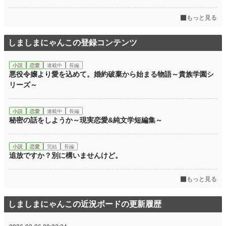
もっと見る
しましまにゃんこの登録コンテンツ
小説
恋愛
連載中
長編
悪役令嬢より愛を込めて。婚約破棄から始まる物語～貴族学園シ
リーズ～
小説
恋愛
連載中
長編
秘密の話をしようか～現実恋愛&純文学短編集～
小説
恋愛
完結
長編
追放ですか？別に構いませんけど。
もっと見る
しましまにゃんこの近況ボードの更新履歴