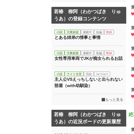
若椿 柳阿（わかつばき りゅ
うあ）の登録コンテンツ
小説
大衆娯楽
連載中
短編
R18
とある姉弟の情事と事情
小説
大衆娯楽
連載中
長編
R18
女性専用車両でJKが痴女られるお話
小説
ライト文芸
完結
ｼｮｰﾄｼｮｰﾄ
主人公VSえっちしないと出られない
部屋（with幼馴染）
もっと見る
若椿 柳阿（わかつばき りゅ
絶
うあ）の近況ボードの更新履歴