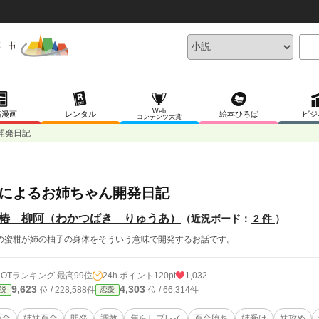
Web
稿漫画
レンタル
絵本ひろば
ビジ
コンテンツ大賞
開発日記
によるお姉ちゃん開発日記
椿 柳阿（わかつばき りゅうあ）
（近況ボード：
2 件
）
の蜜柑が姉の柚子の身体をそういう意味で開発するお話です。
HOTランキング 最高99位
24h.ポイント
120pt
1,032
9,623
4,303
位 / 228,588件
位 / 66,314件
説
恋愛
百合
姉妹百合
開発
調教
焦らしプレイ
百合堕ち
姉受け
妹攻め