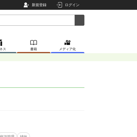
新規登録
ログイン
ネス
書籍
メディア化
絶頂管理
姉妹