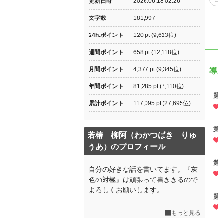
更新日時
2026.06.18 02:26
文字数
181,997
24h.ポイント
120 pt (9,623位)
週間ポイント
658 pt (12,118位)
月間ポイント
4,377 pt (9,345位)
導
年間ポイント
81,285 pt (7,110位)
累計ポイント
117,095 pt (27,695位)
若椿 柳阿（わかつばき りゅ
うあ）のプロフィール
自分の好きな話を書いてます。『灰
色の対極』は頑張って書ききるので
よろしくお願いします。
もっと見る