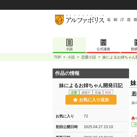
小説
公式漫画
投
TOP
>
小説
>
恋愛小説
>
妹によるお姉ちゃん
作品の情報
妹
妹によるお姉ちゃん開発日記
恋愛
連載中
長編
R18
若
お気に入り追加
妹
お気に入り
72
小
初回公開日時
2025.04.27 23:10