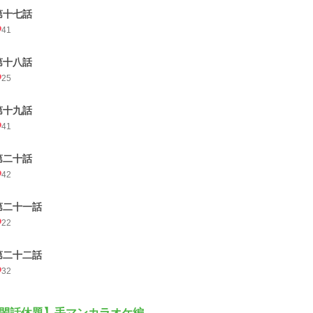
第十七話
41
第十八話
25
第十九話
41
第二十話
42
第二十一話
22
第二十二話
32
閑話休題】手マンカラオケ編