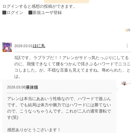
月間ポイント
175 pt (54,132 位)
ログインすると感想の投稿ができます。
ログイン
新規ユーザ登録
年間ポイント
5,186 pt (45,170 位)
累計ポイント
5,207 pt (123,987 位)
3
件
はに丸
︙
2026.03.01
3話です。ラブラブだ！！アレンがサドっ気たっぷりにしてる
のに、我慢できなくて腰をつかんで揺さぶるハワードでニコニ
コしました。が。不穏な言葉も見えてますね。辱められた、と
は。
液体猫
2026.03.06
アレンは本当にああいう性格なので、ハワードで遊ぶん
です。でも結局は体力や腕力ではハワードには勝てない
ので、こうなっちゃうんです。これが二人の通常運転で
す(笑)
感想ありがとうございます！