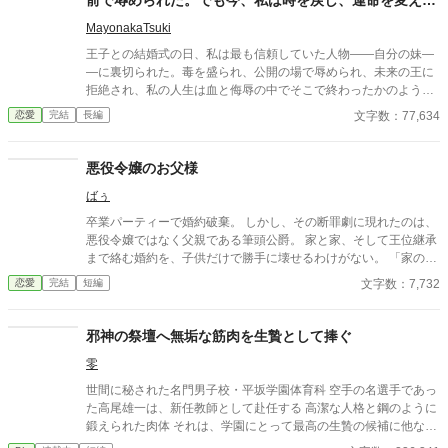
来た。
MayonakaTsuki
王子との結婚式の日、私は最も信頼していた人物――自分の妹―
―に裏切られた。毒を盛られ、公開の場で辱められ、未来の王に
拒絶され、私の人生は血と侮辱の中でそこで終わったかのように
思えた。しかし、死が私を迎えたとき、不可能なことが起きた―
文字数：77,634
恋愛
完結
長編
―私は同じ回廊で、祭壇の前で目を覚まし、あらゆる涙、嘘、そ
して一撃の記憶をそのまま覚えていた。今、二度目のチャンスを
得た私は、ただ一つの使命を持つ――真実を突き止め、奪われた
悪役令嬢のお父様
ものを取り戻し、私を破滅させた者たちにその代償を払わせる。
ばぅ
もはや、何も以前のままではない。何も許されない。
卒業パーティーで婚約破棄。 しかし、その断罪劇に現れたのは、
悪役令嬢ではなく父親である筆頭公爵。 家と家、そして王位継承
まで絡む婚約を、子供だけで勝手に壊せるわけがない。 「家の話
であれば、私を通していただこうか」 その一言で、恋に酔った王
文字数：7,732
恋愛
完結
短編
太子の“物語”は終わりを告げて――！？ これは、婚約破棄を現実
でやってしまった愚かな王太子に、大人たちが正論を叩き込むお
話。
邪神の祭壇へ無垢な筋肉を生贄として捧ぐ
零
世間に秘された名門男子校・平坂学園体育科 空手の名選手であっ
た高尾雄一は、新任教師として赴任する 高潔な人格と鋼のように
鍛えられた肉体 それは、学園にとって最高の生贄の候補に他なら
なかった 至高の筋肉を持つ、精神を削られ意志をなくした青年を