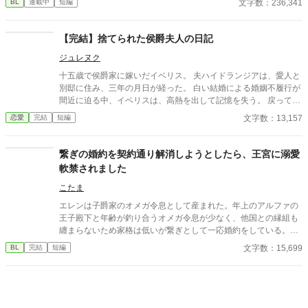
文字数：236,341
BL
連載中
短編
太古の神に捧げるため、“水”、“風”、“土”の信奉者達が暗躍する 意
志をなくし筋肉の操り人形と化した“デク” 消える教師 山奥の男子
校で繰り広げられるダークファンタジー
【完結】捨てられた侯爵夫人の日記
ジュレヌク
十五歳で侯爵家に嫁いだイベリス。 夫ハイドランジアは、愛人と
別邸に住み、三年の月日が経った。 白い結婚による婚姻不履行が
間近に迫る中、イベリスは、高熱を出して記憶を失う。 戻ってき
た夫は、妻に仕える侍女アリッサムから、いない月日の間書き綴
文字数：13,157
恋愛
完結
短編
られた日記を手渡される。 そこには、出会った日から自分を恋し
いと思ってくれていた少女の思いの丈が詰まっていた。 十八歳に
なり、美しく成長した妻を前に、ハイドランジアは、心が揺ら
繋ぎの婚約を契約通り解消しようとしたら、王宮に溺愛
ぐ。 自分への恋心を忘れてしまったとしても、これ程までに思っ
軟禁されました
てくれていたのなら、また、愛を育めるのではないのか？ 様々な
人間の思いが交錯し、物語は、思わぬ方向へと進んでいく。
こたま
エレンは子爵家のオメガ令息として産まれた。年上のアルファの
王子殿下と年齢が釣り合うオメガ令息が少なく、他国との縁組も
纏まらないため家格は低いが繋ぎとして一応婚約をしている。王
子のことは兄のように慕っており、初恋の人ではあるけれど、契
文字数：15,699
BL
完結
短編
約終了時期か王子に想い人が現れた時には解消されるものと考え
ていた。ところが婚約解消時期の直前に王子宮に軟禁された。結
婚を承諾するまでここから出さないと王子から溢れるほどの愛を
与えられる。ハッピーエンドオメガバースBLです。