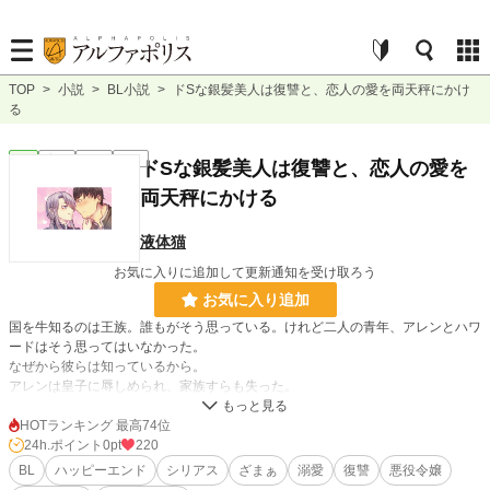
TOP
>
小説
>
BL小説
>
ドSな銀髪美人は復讐と、恋人の愛を両天秤にかけ
る
BL
完結
短編
R18
ドSな銀髪美人は復讐と、恋人の愛を
両天秤にかける
液体猫
お気に入りに追加して更新通知を受け取ろう
お気に入り追加
国を牛知るのは王族。誰もがそう思っている。けれど二人の青年、アレンとハワ
ードはそう思ってはいなかった。
なぜから彼らは知っているから。
アレンは皇子に辱しめられ、家族すらも失った。
ハワードはそんな彼を救えなかったことに苦しむこととなる。
そして次期国王となる皇子が女に現を抜かし、婚約者の令嬢をフッてしまった。
HOTランキング 最高74位
しかも婚約破棄された令嬢は有能で、皇子の代わりに政治的な仕事をこなしてい
24h.ポイント
0pt
220
たのだ。
BL
ハッピーエンド
シリアス
ざまぁ
溺愛
復讐
悪役令嬢
それを知る二人は彼女の優秀さを失わないよう、そして自らの復讐とともに行動