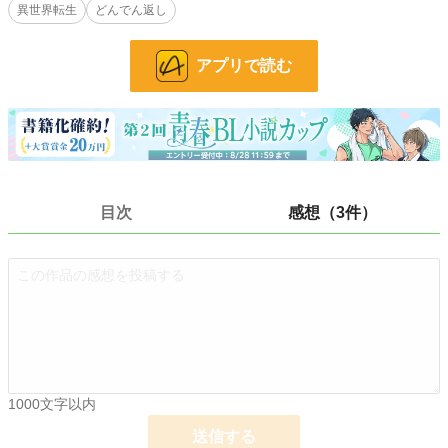
異世界転生
どんでん返し
に出る。
けれどそれは思わぬ方向へと進んでいき……真の黒幕へとたどり着くアレンとハ
アプリで読む
ワード。二人は愛の力と腹黒さで、国に燻(くすぶ)る膿をたたきだす。
＊はエッなシーンつき
小説
228,955 位 / 228,955 件
BL
31,454 位 / 31,454 件
目次
感想（3件）
お気に入り
17
24h.ポイント
0 pt
文字数
46,718
更新日時
2026.01.24 23:50
初回公開日時
2026.01.24 19:57
初回完結日時
2026.01.25 03:04
1000文字以内
週間ポイント
70 pt (40,028 位)
送信する