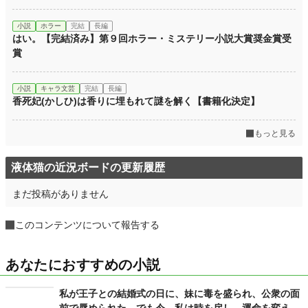
小説
ホラー
完結
長編
はい。【完結済み】第９回ホラー・ミステリー小説大賞奨金賞受
賞
小説
キャラ文芸
完結
長編
香死妃(かしひ)は香りに埋もれて謎を解く【書籍化決定】
もっと見る
液体猫の近況ボードの更新履歴
まだ投稿がありません
このコンテンツについて報告する
あなたにおすすめの小説
私が王子との結婚式の日に、妹に毒を盛られ、公衆の面
前で辱められた。でも今、私は時を戻し、運命を変えに