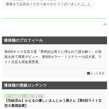
最後までお読みくださりありがとうございました_(._.)_
3
件
液体猫のプロフィール
第8回キャラ文芸大賞『香死妃は香りに埋もれて謎を解く』が改
稿を経て商業デビュー。第9回ホラー・ミステリー小説大賞、ラ
イト文芸も奨金賞受賞。
もっと見る
液体猫の登録コンテンツ
小説
ライト文芸
完結
長編
【完結済み】かえるの優しいまんじゅう屋さん【第9回ライト文
芸大賞奨励賞】