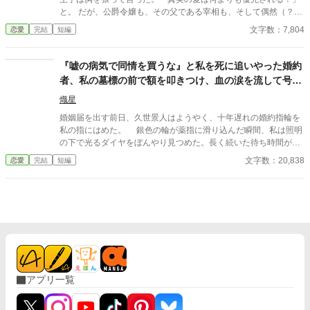
と。 ​だが、公爵令嬢も、その父である宰相も、そして偶然（？）
その場に居合わせた隣国の第二王子も、全員が内心でガッツポー
文字数：7,804
恋愛
完結
短編
ズを決めていた。 ​「あの王子なら、必ず考えなしな計画を実行す
る。それに関しては信頼していた」 ​愚行を完璧に計算に入れて動
いていた公爵家による、おそろしくスピーディーな王権強奪（セ
『嘘の病気で同情を買うな』と私を死に追いやった婚約
ルフ自滅）の記録。 ※全4話＋番外編1話のサクッと読める短編で
者、私の墓標の前で額を叩きつけ、血の涙を流して号泣
す。凄惨な不幸描写はありません。後味爽快な論破劇をお楽しみ
する大破滅！
ください。 ※2026/07/28 関連作品に接続するために若干修整し
熾星
た「スピンオフルート」を追加しました。 ーーーーーーーーーー
婚姻届を出す前日、久世景人はようやく、十年遅れの婚約指輪を
【「ですよね！シリーズ」について】 本作は「ですよね！シリー
私の指にはめた。 銀色の輪が薬指に滑り込んだ瞬間、私は照明
ズ」の第１作目です。 ◆ シリーズラインナップ ・1作目：『真実
の下で光るダイヤをぼんやり見つめた。長く続いた待ち時間が、
の愛は何よりも優先される』と婚約破棄した王子、「ですよ
やっと終わったような気がした。けれど次の瞬間、彼は私の手を
文字数：20,838
恋愛
完結
短編
ね！」と言われる。（※本作） ・2作目：『お姉様、そのネック
見下ろし、まるで似合わない品物を評するように静かな声で言っ
レス素敵ね』と微笑んだ義妹は、何も欲しがっていない件につい
た。 「正直、澪の手ってあまりきれいじゃないよな」 私は言葉
て ・3作目：追放されない重戦士は、商人になりたかっただけな
を失った。 景人はそのまま私の指先を取ると、さっきはめたば
のに ・4作目：婚約破棄で返り討ちにされた元王子、「真実の
かりの指輪を抜き取った。十年待ち続けた指輪は、彼の手のひら
愛」で世界を救う？
の上で冷たく光っていた。 「この指輪、瑠奈の手にあったほうが
似合うと思う」 私は手を引き戻し、信じられない思いで彼を見
た。 「どういう意味？ 瑠奈と結婚するつもりなの？」 景人は
目を伏せ、指輪の縁を指先でなぞった。まるで、たいしたことで
はない問いを少し考えているだけのようだった。 「そこまでじゃ
アプリ一覧
ない。ただ、会えない時間が長くなると、どうしても瑠奈のこと
を考えるんだ」 その瞬間、私は自分がどうやってあのタワーマ
ンションを出たのかさえ覚えていない。