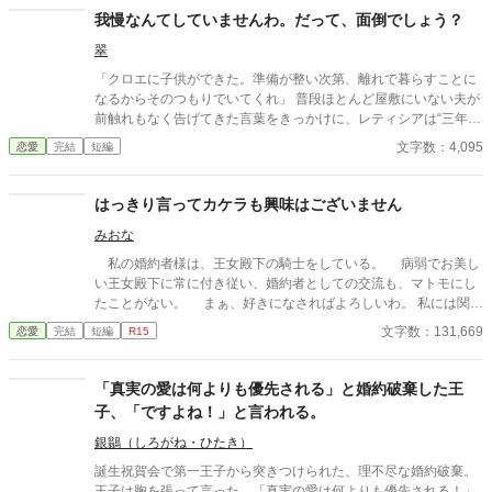
我慢なんてしていませんわ。だって、面倒でしょう？
翠
「クロエに子供ができた。準備が整い次第、離れで暮らすことに
なるからそのつもりでいてくれ」 普段ほとんど屋敷にいない夫が
前触れもなく告げてきた言葉をきっかけに、レティシアは“三年
間”の契約を終わらせることにした。 赤の他人を屋敷に迎えるこ
文字数：4,095
恋愛
完結
短編
とはしない。 不要なものに感情を砕く理由などない。 「だって、
面倒でしょう？」 不誠実な夫も、無意味な結婚も、 この際すべて
切り捨ててしまいましょう。
はっきり言ってカケラも興味はございません
みおな
私の婚約者様は、王女殿下の騎士をしている。 病弱でお美し
い王女殿下に常に付き従い、婚約者としての交流も、マトモにし
たことがない。 まぁ、好きになさればよろしいわ。 私には関係
ないことですから。
文字数：131,669
恋愛
完結
短編
R15
「真実の愛は何よりも優先される」と婚約破棄した王
子、「ですよね！」と言われる。
銀鶲（しろがね・ひたき）
誕生祝賀会で第一王子から突きつけられた、理不尽な婚約破棄。
王子は胸を張って言った。「真実の愛は何よりも優先される！」