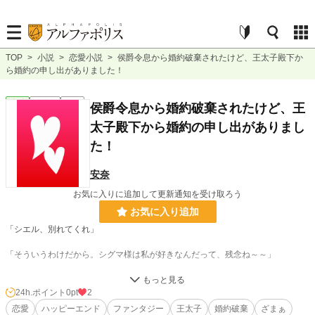
TOP
>
小説
>
恋愛小説
>
侯爵令息から婚約破棄されたけど、王太子殿下か
ら婚約の申し出がありました！
恋愛
連載中
短編
侯爵令息から婚約破棄されたけど、王
太子殿下から婚約の申し出がありまし
た！
安奈
お気に入りに追加して更新通知を受け取ろう
お気に入り追加
「シエル、別れてくれ」
「そういうわけだから。シグマ様は私が好きなんだって、残念ね～～」
伯爵令嬢であるシエルは婚約者であるはずの侯爵令息、シグマ・ブリーテンに婚
約破棄を言い渡されてしまった。理由は他の令嬢を好きになったからというもの
24h.ポイント
0pt
2
であり、別れの場はとあるパーティ会場。
恋愛
ハッピーエンド
ファンタジー
王太子
婚約破棄
ざまぁ