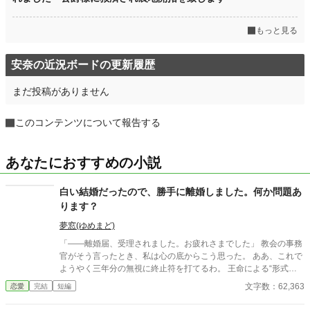
もっと見る
安奈の近況ボードの更新履歴
まだ投稿がありません
このコンテンツについて報告する
あなたにおすすめの小説
白い結婚だったので、勝手に離婚しました。何か問題あ
ります？
夢窓(ゆめまど)
「――離婚届、受理されました。お疲れさまでした」 教会の事務
官がそう言ったとき、私は心の底からこう思った。 ああ、これで
ようやく三年分の無視に終止符を打てるわ。 王命による“形式結
婚”。 夫の顔も知らず、手紙もなし、戦地から帰ってきたという
文字数：62,363
恋愛
完結
短編
噂すらない。 だから、はい、離婚。勝手に。 白い結婚だったの
で、勝手に離婚しました。 何か問題あります？