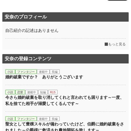
安奈のプロフィール
自己紹介の記述はありません
もっと見る
安奈の登録コンテンツ
小説
ファンタジー
連載中
長編
婚約破棄ですか？ ありがとうございます
小説
恋愛
連載中
短編
R15
今さら婚約破棄を取り消してくれと言われても困ります～一度、
私を捨てた相手が溺愛してくるんです～
小説
ファンタジー
連載中
長編
聖女として豊穣スキルが備わっていたけど、伯爵に婚約破棄をさ
れました～公爵様に救済され農地開拓を致します～