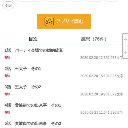
令嬢
怒りに震えるシエルだったが、相手は自分より格上の相手……何かをすれば、後
でどうなるかわかったものではない。
アプリで読む
そんな彼女の前に現れたのは、なんと同じく怒りに震える王太子の姿であった。
自らの愛していたシエルに対して何たる振る舞いとばかりに、強烈な制裁がシグ
マに襲い掛かった！
目次
感想（76件）
小説
228,779 位 / 228,779 件
1話 パーティ会場での婚約破棄
恋愛
66,370 位 / 66,370 件
0
2020.02.20 12:35
1,073文字
お気に入り
3,378
2話 王太子 その1
24h.ポイント
0 pt
0
2020.02.20 16:10
1,026文字
文字数
50,370
3話 王太子 その2
更新日時
0
2020.09.01 22:19
2020.02.20 19:20
1,072文字
初回公開日時
2020.02.20 12:35
4話 貴族街での出来事 その1
0
2020.02.21 11:04
1,232文字
週間ポイント
21 pt (62,459 位)
5話 貴族街での出来事 その2
月間ポイント
70 pt (73,336 位)