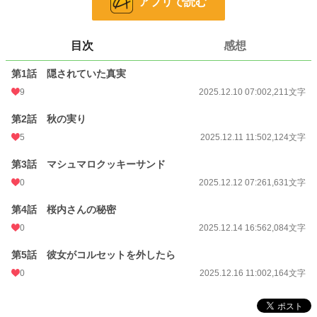
アプリで読む
恋愛
16,591 位 / 66,375 件
お気に入り
2
目次
感想
24h.ポイント
7 pt
第1話 隠されていた真実
9
2025.12.10 07:00
2,211文字
文字数
10,214
第2話 秋の実り
更新日時
2025.12.16 11:00
5
2025.12.11 11:50
2,124文字
初回公開日時
2025.12.10 07:00
第3話 マシュマロクッキーサンド
週間ポイント
7 pt (78,785 位)
0
2025.12.12 07:26
1,631文字
月間ポイント
21 pt (99,984 位)
第4話 桜内さんの秘密
年間ポイント
1,772 pt (70,242 位)
0
2025.12.14 16:56
2,084文字
累計ポイント
1,772 pt (171,468 位)
第5話 彼女がコルセットを外したら
0
2025.12.16 11:00
2,164文字