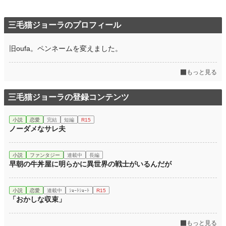
三毛猫ジョーラのプロフィール
旧oufa。ペンネームを変えました。
もっと見る
三毛猫ジョーラの登録コンテンツ
小説
恋愛
完結
短編
R15
ノーダメなサレ夫
小説
ファンタジー
連載中
長編
早朝の牛丼屋に明らかに異世界の戦士がいるんだが
小説
恋愛
連載中
ｼｮｰﾄｼｮｰﾄ
R15
「おかしな収束」
もっと見る