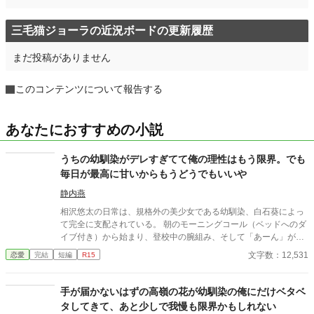
三毛猫ジョーラの近況ボードの更新履歴
まだ投稿がありません
このコンテンツについて報告する
あなたにおすすめの小説
うちの幼馴染がデレすぎてて俺の理性はもう限界。でも
毎日が最高に甘いからもうどうでもいいや
静内燕
相沢悠太の日常は、規格外の美少女である幼馴染、白石葵によっ
て完全に支配されている。 朝のモーニングコール（ベッドへのダ
イブ付き）から始まり、登校中の腕組み、そして「あーん」が義
務付けられた手作り弁当。誰もが羨むラブラブっぷりだが、悠太
文字数：12,531
恋愛
完結
短編
R15
はこれを「家族愛」だと頑なに誤解（無視）している。 「ゆーた
は私の運命の相手なんだもん！」と、葵のデレデレは今日も過剰
の一途。周囲の冷やかしや、葵を狙う男子生徒のプレッシャーが
手が届かないはずの高嶺の花が幼馴染の俺にだけベタベ
高まる中、悠太の**「幼馴染フィルター」**はついに限界を迎え
タしてきて、あと少しで我慢も限界かもしれない
る。 この溺愛っぷり、いつまで「家族」で通せるのか？ 甘すぎる