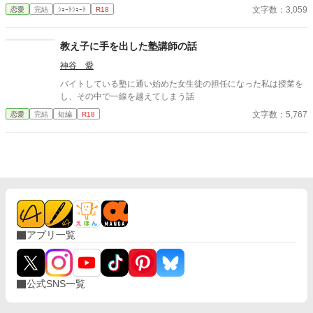
文字数：3,059
恋愛
完結
ｼｮｰﾄｼｮｰﾄ
R18
教え子に手を出した塾講師の話
神谷 愛
バイトしている塾に通い始めた女生徒の担任になった私は授業を
し、その中で一線を越えてしまう話
文字数：5,767
恋愛
完結
短編
R18
アプリ一覧
公式SNS一覧