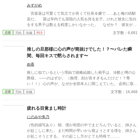
日常が、悠太の鈍感な理性を溶かし尽くす――最初からクライマ
みずがめ
ックスの、超高濃度イチャイチャ・ラブコメ、開幕！
宮坂葵は可愛くて気立てが良くて社長令嬢で……あと俺の幼馴
染だ。 葵は学内でも屈指の人気を誇る女子。けれど彼女に告白
をする男子は数える程度しかいなかった。 なぜか？ 彼女が高
嶺の花すぎたからである。 その美貌と肩書に誰もが気後れして
文字数：6,681
恋愛
完結
短編
R15
しまう。葵に告白する数少ない勇者も、ことごとく散っていっ
た。 そんな誰もが憧れる美少女は、今日も俺と二人きりで無防
備な姿をさらしていた。 幼馴染だからって、とっくに体つきは
推しの旦那様に心の声が筒抜けでした！？〜バレた瞬
大人へと成長しているのだ。彼女がいつまでも子供気分で困って
間、毎回キスで黙らされます〜
いるのは俺ばかりだった。いつかはわからせなければならないだ
ろう。 ……本当にわからせられるのは俺の方だということを、
由香
この時点ではまだわかっちゃいなかったのだ。
推しに似ているという理由で政略結婚した相手は、冷酷と噂の公
爵様。 ――のはずが。 （無理、顔が良すぎるんだけど！？尊
い！！） 心の声が、なぜか全部本人に聞こえていた。 必死に取り
繕うも時すでに遅し。 暴走する脳内実況を止めるたび、旦那様は
文字数：16,468
恋愛
完結
短編
なぜか――キスしてくる。 「黙らせるのにちょうどいい」 いや全
然よくないです！！むしろ悪化してます！！ 無表情公爵様 × 心の
声だだ漏れ令嬢 甘くて騒がしい新婚生活、開幕。
疲れる目覚まし時計
にのみや朱乃
（性的描写あり） 朝、僕が布団の中でまどろんでいると、姉さん
が起こしに来た。 まだ時間が早いから寝ようとする僕を、姉さん
が起こそうとする。 その起こし方がとても特殊で……。