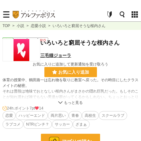
TOP
>
小説
>
恋愛小説
>
いろいろと窮屈そうな桜内さん
恋愛
連載中
短編
R15
いろいろと窮屈そうな桜内さん
三毛猫ジョーラ
お気に入りに追加して更新通知を受け取ろう
お気に入り追加
体育の授業中、鶴田路一は忘れ物を取りに教室へ戻った。その時目にしたクラス
メイトの秘密。
それは普段は地味でおとなしい桜内さんがまさかの隠れ巨乳だった。もしそのこ
とが知れ渡れば禄でもない男達が群がってくるかもしれない。ちょっとおっとり
天然な彼女を守るため、その日から路一は桜内さんの秘密がばれないように奮闘
する。
24h.ポイント
7pt
14
恋愛
ハッピーエンド
両片思い
青春
高校生
スクールラブ
どストレートな青春ラブコメディ。
ラブコメ
NTRピンチ？
サッカー
ざまぁ
の予定です。
小説
38,196 位 / 228,850 件