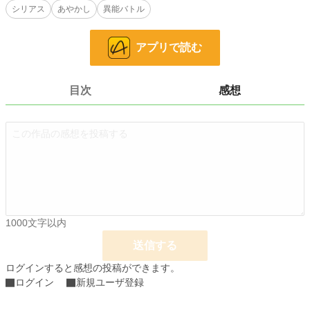
シリアス
あやかし
異能バトル
冷徹な戦略眼で時流を見定める新撰組局長、土方歳三。
あやかし狩りの力を持ち、無敵の剣を謳われる斎藤一。
アプリで読む
schedule
公開：2019.4.1
目次
感想
連載：2019.4.19-5.1 ( 6:30 & 18:30 )
小説
228,924 位 / 228,924 件
歴史・時代
3,224 位 / 3,224 件
お気に入り
10
24h.ポイント
0 pt
1000文字以内
文字数
146,190
送信する
更新日時
2019.05.01 18:30
ログインすると感想の投稿ができます。
初回公開日時
2019.04.01 11:00
ログイン
新規ユーザ登録
初回完結日時
2019.05.01 19:00