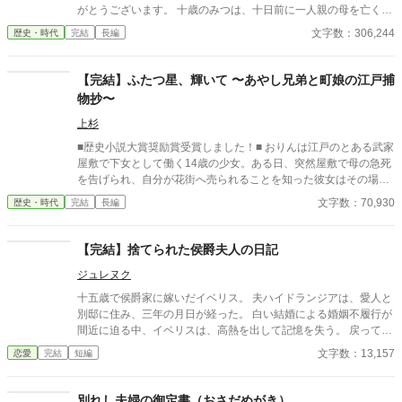
がとうございます。 十歳のみつは、十日前に一人親の母を亡くし
たばかり。幸い、母の蓄えがあり、自分の裁縫の腕の良さもあっ
文字数：306,244
歴史・時代
完結
長編
て、何とか今まで通り長屋で暮らしていけそうだ。 頼まれた繕い
物を届けた帰り、くすんだ着物で座り込んでいる男の子を拾う。
一人で寂しかったみつは、拾った男の子と二人で暮らし始めた。
【完結】ふたつ星、輝いて 〜あやし兄弟と町娘の江戸捕
物抄〜
上杉
■歴史小説大賞奨励賞受賞しました！■ おりんは江戸のとある武家
屋敷で下女として働く14歳の少女。ある日、突然屋敷で母の急死
を告げられ、自分が花街へ売られることを知った彼女はその場か
ら逃げだした。 母は殺されたのかもしれない――そんな絶望のど
文字数：70,930
歴史・時代
完結
長編
ん底にいたおりんに声をかけたのは、奉行所で同心として働く有
島惣次郎だった。 今も刺客の手が迫る彼女を守るため、彼の屋敷
で住み込みで働くことが決まる。そこで彼の兄――有島清之進と
【完結】捨てられた侯爵夫人の日記
ともに生活を始めるのだが、病弱という噂とはかけ離れた腕っぷ
ジュレヌク
しのよさに、おりんは驚きを隠せない。 そうしてともに生活しな
がら少しづつ心を開いていった――その矢先のことだった。 母の
十五歳で侯爵家に嫁いだイベリス。 夫ハイドランジアは、愛人と
命を奪った犯人が発覚すると同時に、何故か兄清之進に凶刃が迫
別邸に住み、三年の月日が経った。 白い結婚による婚姻不履行が
り――。 とある秘密を抱えた兄弟と町娘おりんの紡ぐ江戸捕物抄
間近に迫る中、イベリスは、高熱を出して記憶を失う。 戻ってき
です！お楽しみください！ ※フィクションです。 ※周辺の歴史事
た夫は、妻に仕える侍女アリッサムから、いない月日の間書き綴
文字数：13,157
恋愛
完結
短編
件などは、史実を踏んでいます。 皆さまご評価頂きありがとうご
られた日記を手渡される。 そこには、出会った日から自分を恋し
ざいました。大変嬉しいです！ 今後も精進してまいります！
いと思ってくれていた少女の思いの丈が詰まっていた。 十八歳に
なり、美しく成長した妻を前に、ハイドランジアは、心が揺ら
別れし夫婦の御定書（おさだめがき）