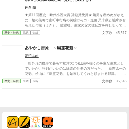
ぐ。 自分への恋心を忘れてしまったとしても、これ程までに思っ
佐倉 蘭
てくれていたのなら、また、愛を育めるのではないのか？ 様々な
人間の思いが交錯し、物語は、思わぬ方向へと進んでいく。
★第11回歴史・時代小説大賞 奨励賞受賞★ 嫡男を産めぬがゆえ
に、姑の策略で南町奉行所の例繰方与力・進藤 又十蔵と離縁させ
られた与岐（よき）。 離縁後、生家の父の猛反対を押し切って生
まれ育った八丁堀の組屋敷を出ると、小伝馬町の仕舞屋に居を定
文字数：45,517
歴史・時代
完結
短編
めて一人暮らしを始めた。 月日は流れ、姑の思惑どおり後妻が嫡
男を産み、婚家に置いてきた娘は二人とも無事与力の御家に嫁い
だ。 おのれに起こったことは綺麗さっぱり水に流した与岐は、今
あやかし吉原 ～幽霊花魁～
では女だてらに離縁を望む町家の女房たちの代わりに亭主どもか
菱沼あゆ
ら去り状（三行半）をもぎ取るなどをする「公事師（くじし）」
の生業（なりわい）をして生計を立てていた。 されどもある日突
町外れの廃寺で暮らす那津(なつ)は絵を描くのを主な生業とし
然、与岐の仕舞屋にとっくの昔に離縁したはずの元夫・又十蔵が
ていたが、評判がいいのは除霊の仕事の方だった。 新吉原一の
転がり込んできて—— ※「今宵は遣らずの雨」「大江戸ロミオ&
花魁、桧山に『幽霊花魁』を始末してくれと頼まれる那津。 エ
ジュリエット」「大江戸シンデレラ」「大江戸の番人 〜吉原髪切
セ坊主、と那津を呼ぶ同心、小平とともに幽霊花魁の正体を追う
文字数：85,546
歴史・時代
完結
長編
り捕物帖〜」にうっすらと関連したお話ですが単独でお読みいた
がーー。 ※小説家になろうに同タイトルの話を置いています
だけます。
が。 アルファポリス版は、現代編がありません。