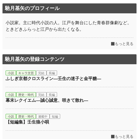
週間ポイント
0 pt (228,924 位)
馳月基矢のプロフィール
月間ポイント
42 pt (83,903 位)
小説家。主に時代小説の人。江戸を舞台にした青春群像劇など。
年間ポイント
735 pt (92,569 位)
ときどきふらっと江戸から出たくなる。
累計ポイント
24,887 pt (64,069 位)
もっと見る
馳月基矢の登録コンテンツ
小説
キャラ文芸
完結
長編
ふしぎ京都クロスライン―壬生の迷子と金平糖―
小説
歴史・時代
完結
長編
幕末レクイエム―誠心誠意、咲きて散れ―
小説
歴史・時代
連載中
短編
【短編集】壬生狼小唄
もっと見る