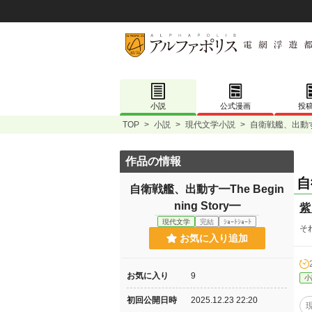
小説
公式漫画
投
TOP
>
小説
>
現代文学小説
>
自衛戦艦、出動す━Th
作品の情報
自
自衛戦艦、出動す━The Begin
ning Story━
紫
現代文学
完結
ｼｮｰﾄｼｮｰﾄ
そ
お気に入り追加
お気に入り
9
小
初回公開日時
2025.12.23 22:20