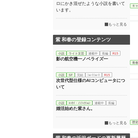
ロにかき混ぜたような小説を書いて
キ
います。
もっと見る
紫 和春の登録コンテンツ
小説
ライト文芸
連載中
長編
R15
影の航空機━ノベライズ━
青
小説
SF
完結
ｼｮｰﾄｼｮｰﾄ
R15
次世代型仕様のAIコンピュータにつ
いて
小説
ｴｯｾｲ・ﾉﾝﾌｨｸｼｮﾝ
連載中
長編
婚活始めた紫さん。
歴
もっと見る