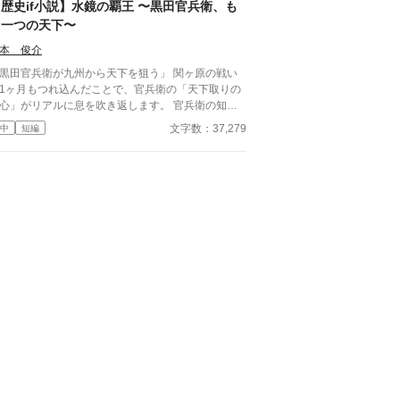
歴史if小説】水鏡の覇王 〜黒田官兵衛、も
う一つの天下〜
本 俊介
黒田官兵衛が九州から天下を狙う」 関ヶ原の戦い
1ヶ月もつれ込んだことで、官兵衛の「天下取りの
心」がリアルに息を吹き返します。 官兵衛の知
、加藤清正や島津との駆け引き、そして豊臣秀頼を
文字数：37,279
中
短編
した「九州王国」の建国から徳川家康との決戦など
歴史if小説としました。続きも掲載予定です。