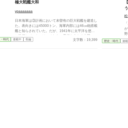
極大戦艦大和
【
る。 ドーリットル空襲によってディーゼル機関を損
傷した「浅間丸」は、史実においては船体が旧式化し
ypaaaaaaa
たため凍結された計画を復活させ、特設航空母艦とし
松
て蘇ろうとしていたのだった。 ※過去作「炎立つ真
日本海軍は③計画において未曽有の巨大戦艦を建造し
珠湾」と世界観を共有した内容となります。
「
た。表向きには45000トン、海軍内部には46㎝砲搭載
が
艦と知らされていた。だが、1941年に太平洋を悠々
野
と航行していたのは、それらの予想を大きく上回
略
文字数：19,399
史・時代
連載中
長編
る”極大戦艦”であった…
歴史・時代
連載
擁
を