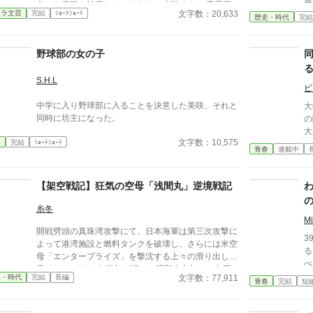
色々な病気を治療していくだけの小説です。 恋愛要
た
文字数：20,633
ャラ文芸
完結
ｼｮｰﾄｼｮｰﾄ
素などは一切ありません。 密着病院24時！的な感じ
歴史・時代
完結
島
です。 人物像などは表記していない為、読者様のご
角
想像にお任せします。 ※泣く表現、痛い表現など嫌
発
野球部の女の子
いな方は読むのをお控えください。 歯科以外の医療
す
知識はそこまで詳しくないのですみませんがご了承く
軍
ださい。
S.H.L
——！ 油圧式射
ピ
持
中学に入り野球部に入ることを決意した美咲、それと
大
過
同時に坊主になった。
の
り
大
文字数：10,575
春
完結
ｼｮｰﾄｼｮｰﾄ
た
青春
連載中
バ
採
る
【架空戦記】狂気の空母「浅間丸」逆境戦記
―
ど
糸冬
た
M
開戦劈頭の真珠湾攻撃にて、日本海軍は第三次攻撃に
生
3
よって港湾施設と燃料タンクを破壊し、さらには米空
る
る
母「エンタープライズ」を撃沈する上々の滑り出しを
べる
見せた。 それから半年が経った昭和十七年（一九四
い
文字数：77,911
史・時代
完結
長編
二年）六月。三菱長崎造船所第三ドックに、一隻のフ
青春
完結
短
ネが傷ついた船体を横たえていた。 かつて、「太平
洋の女王」と称された、海軍輸送船「浅間丸」であ