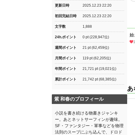
更新日時
2025.12.23 22:20
初回完結日時
2025.12.23 22:20
文字数
1,888
始
24h.ポイント
0 pt (228,947位)
週間ポイント
21 pt (62,459位)
月間ポイント
119 pt (62,205位)
年間ポイント
21,721 pt (19,021位)
累計ポイント
21,742 pt (68,385位)
あ
紫 和春のプロフィール
小説を書き続ける物書きジャンキ
ー。あとネットサーフィンが趣味。
SF・ファンタジー・軍事などを物理
法則のスープにぶち込んで、ドロド