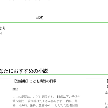
目次
まり
14
なたにおすすめの小説
【短編集】こども病院の日常
moa
糸
ここの病院は、こども病院です。 18歳以下の子供が
ド
通う病院、 診療科はたくさんあります。 内科、外
れ
科、耳鼻科、歯科、皮膚科etc… ただただ医者目線で
遭