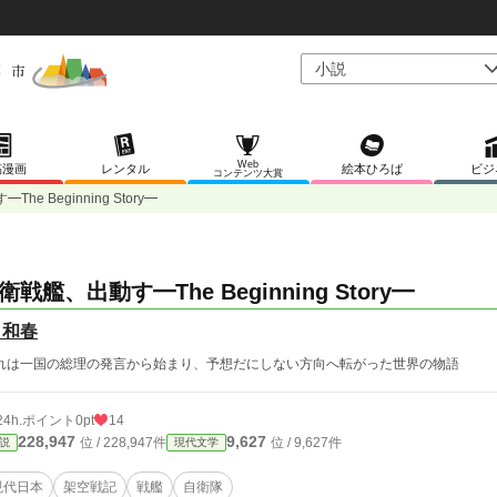
Web
稿漫画
レンタル
絵本ひろば
ビジ
コンテンツ大賞
e Beginning Story━
衛戦艦、出動す━The Beginning Story━
 和春
れは一国の総理の発言から始まり、予想だにしない方向へ転がった世界の物語
24h.ポイント
0pt
14
228,947
9,627
位 / 228,947件
位 / 9,627件
説
現代文学
現代日本
架空戦記
戦艦
自衛隊