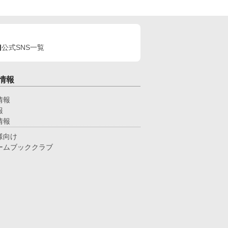
公式SNS一覧
情報
情報
報
情報
様向け
ームブッククラブ