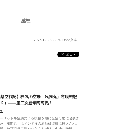
感想
2025.12.23 22:20
1,888文字
【架空戦記】狂気の空母「浅間丸」逆境戦記
（２）――第二次珊瑚海海戦！
冬
ーリットル空襲による損傷を機に航空母艦に改装さ
た「浅間丸」はインド洋の通商破壊戦に投入され、
遇した英空母二隻をからくも退け、内地に帰投し