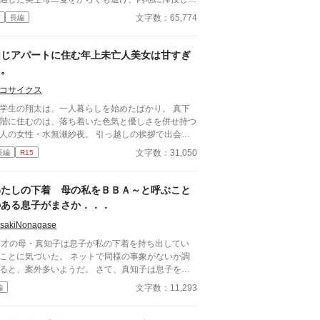
。 補給と整備の後、輸送船団を護衛してトラック
文字数：65,774
長編
へと赴いた「浅間丸」に新たな任務が与えられる。
田中将率いる第二機動部隊に加わり、真珠湾から出
した大輸送船団を攻撃し、米空母機動部隊を誘い出
同じアパートに住む年上未亡人美女は甘すぎ
という重要かつ危険な役回りである。 しかし、米
る。
の動きは連合艦隊司令部の予測を超えたものだった
出機を装備し、群青色の飛行甲板を
コサイクス
つ異形の空母「浅間丸」の戦いが再び始まる。 ※
学生の翔太は、一人暮らしを始めたばかり。 真下
去作「炎立つ真珠湾」と世界観を共有した内容とな
階に住むのは、落ち着いた色気と優しさを併せ持つ
ます。
人の女性・水無瀬紗夜。 引っ越しの挨拶で出会っ
瞬間、翔太は心を奪われてしまう。 偶然にもアル
文字数：31,050
長編
R15
イト先のスーパーで再会した彼女は、翔太をすぐに
用し、温かく仕事を教えてくれる存在だった。 あ
日の仕事帰り、ふたりで過ごす時間が増えていき―
わたしの下着 母の私をＢＢＡ～と呼ぶこと
そして気づけば紗夜の部屋でご飯をご馳走になるほ
のある息子がまさか．．．
親密に。 優しくて穏やかで――その色気に触れる
び、翔太の心は揺れていく。 大人の女性と大学
isakiNonagase
、甘くちょっぴり刺激的な同居生活（？）がはじま
9才の母・真知子は息子が私の下着を持ち出してい
。
ことに気づいた。 ネットで同様の事象がないか調
と、案外多いようだ。 さて、真知子は息子を問
詰める？ それとも気づかないふりを続けてあげる
文字数：11,293
編
か？ そのほかに外伝も綴りました。