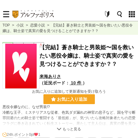
TOP
>
小説
>
恋愛小説
>
【完結】蒼き騎士と男装姫〜国を救いたい悪役令
嬢は、騎士姿で真実の愛を見つけることができますか？？
恋愛
完結
長編
R15
【完結】蒼き騎士と男装姫〜国を救い
たい悪役令嬢は、騎士姿で真実の愛を
見つけることができますか？？
来海ありさ
（近況ボード：
10 件
）
お気に入りに追加して更新通知を受け取ろう
お気に入り追加
悪役令嬢なのに、なぜ男装!?
冷酷な王子、ミステリアスな従者、色気ダダ漏れの神官の息子など、国を守り断
罪回避のため騎士姿で奮闘する「最低姫」が、気づいたら攻略対象者たちの恋愛
フラグに巻き込まれていく転生ストーリー。果たして主人公は、真実の愛を見つ
けることができるのか？？ ジレジレ溺愛ストーリー
24h.ポイント
0pt
1