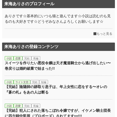
来海ありさのプロフィール
ありさです☆基本的にいつも猫と遊んでます☆小説は読むのも見
るのも大好きです☆どうぞみなさんよろしくお願いします☆
もっと見る
来海ありさの登録コンテンツ
小説
恋愛
完結
長編
スイーツを作りたい悪役令嬢は天才魔道騎士から逃げ出したい〜
巻戻りは婚約破棄で始まった!!
小説
ライト文芸
完結
短編
【完結】陰陽師の跡取り息子は、年上女性に恋をする〜オレの
『蒼の札』をあの人は断る
小説
恋愛
完結
長編
【完結】犯人にされた落ちこぼれ令嬢ですが、イケメン騎士団長
に四六時中監視（プロポーズ）されてます•••!!!