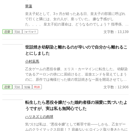
華蓮
皇太子妃として、3ヶ月が経ったある日、皇太子の部屋に呼ばれ
て行くと隣には、女の人が、座っていた。 嫌な予感がし
た、、、、 皇太子妃の運命は、どうなるのでしょう？ 指導係、教
育係編Part1
文字数：13,139
恋愛
完結
ｼｮｰﾄｼｮｰﾄ
世話焼き幼馴染と離れるのが辛いので自分から離れるこ
とにしました
小村辰馬
乙女ゲームの悪役令嬢、エリス・カーマインに転生した。 幼馴染
であるアーロンの傍にに居続けると、追放エンドを迎えてしまう
のに、原作では俺様だった彼の世話焼きな一面を開花させてしま
い、居心地の良い彼のそばを離れるのが辛くなってしまう。 なら
文字数：12,906
恋愛
完結
短編
R18
ば彼の代わりに男友達を作ろうと画策するがーー
転生したら悪役令嬢だった婚約者様の溺愛に気づいたよ
うですが、実は私も無関心でした
ハリネズミの肉球
気づけば私は、“悪役令嬢”として断罪寸前――しかも、乙女ゲー
ムのクライマックス目前！？ 容赦ないヒロインと取り巻きたちに