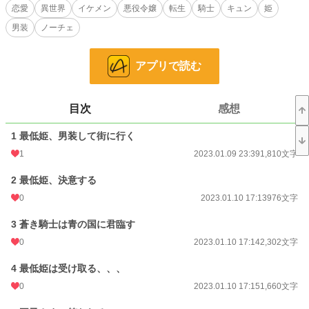
◇◇
恋愛
異世界
イケメン
悪役令嬢
転生
騎士
キュン
姫
男装
ノーチェ
騎士の国ウンディーネ国の王女アーシャは、その可憐な美少女の外見を持ちなが
らも「最低姫」と言われていた！
アプリで読む
だが、ある日、国の守り石である青の石の色が失われた時、前世の記憶を思いだ
し、ここが乙女ゲーム「蒼き騎士たちと聖女」だと思い出す。
「え、私が悪役令嬢？この国は滅び私は殺されちゃうの？」
目次
感想
そうはさせない！
1 最低姫、男装して街に行く
最低姫が騎士の姿で国を救うため立ち上がる。気づいたら攻略対象者たちの恋愛
フラグに巻き込まれていました!? 果たして主人公は、真実の愛を見つけること
1
2023.01.09 23:39
1,810文字
ができるのか？？
2 最低姫、決意する
小説
228,788 位 / 228,788 件
0
2023.01.10 17:13
976文字
恋愛
66,372 位 / 66,372 件
3 蒼き騎士は青の国に君臨す
0
2023.01.10 17:14
2,302文字
お気に入り
83
4 最低姫は受け取る、、、
24h.ポイント
0 pt
0
2023.01.10 17:15
1,660文字
文字数
126,576