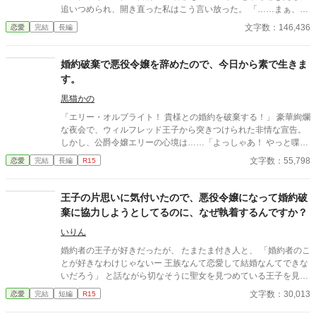
追いつめられ、開き直った私はこう言い放った。 「……まぁ、別
に婚約者様にも未練ないし？」 ところが。 ずっと私に冷たかっ
文字数：146,436
恋愛
完結
長編
た“婚約者様”こと第一王子アレクシスが、まさかの豹変。 無関心
だったはずの彼が、なぜか私にだけやたらと優しい。甘い。距離
が近い……って、え、なにこれ、溺愛モード突入！？今さらどう
婚約破棄で悪役令嬢を辞めたので、今日から素で生きま
いうつもり！？ でも、よく考えたら―― 私だって最初からアレク
す。
シスに興味なんてなかったんですけど？（ほんとに） お互いに
「どうでもいい」と思っていたはずの関係が、“転生”という非常
黒猫かの
識な出来事をきっかけに、静かに、でも確実に動き始める。 これ
「エリー・オルブライト！ 貴様との婚約を破棄する！」 豪華絢爛
は、すれ違いと誤解の果てに生まれる、ちょっとズレたふたりの
な夜会で、ウィルフレッド王子から突きつけられた非情な宣告。
再恋（？）物語。 じれじれで不器用な“無自覚すれ違いラブ”、こ
しかし、公爵令嬢エリーの心境は……「よっしゃあ！ やっと喋れ
こに開幕――！ 本作は、アルファポリス様、小説家になろう様、
るわ！！」だった。
文字数：55,798
恋愛
完結
長編
R15
カクヨム様にて掲載させていただいております。 アイデア提供
者：ゆう（YuFidi） URL：https://note.com/yufidi88/n/n8caa4481
2464
王子の片思いに気付いたので、悪役令嬢になって婚約破
棄に協力しようとしてるのに、なぜ執着するんですか？
いりん
婚約者の王子が好きだったが、 たまたま付き人と、 「婚約者のこ
とが好きなわけじゃないー 王族なんて恋愛して結婚なんてできな
いだろう」 と話ながら切なそうに聖女を見つめている王子を見
て、王子の片思いに気付いた。 私が悪役令嬢になれば、聖女と王
文字数：30,013
恋愛
完結
短編
R15
子は結婚できるはず！と婚約破棄を目指してたのに…、 「僕と婚
約破棄して、あいつと結婚するつもり？許さないよ」 なんで執着