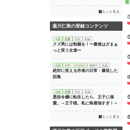
第
もっと見る
湯川仁美の登録コンテンツ
小説
恋愛
完結
短編
クズ男には制裁を！〜最後はざまぁ
っと笑う女達〜
小説
ｴｯｾｲ・ﾉﾝﾌｨｸｼｮﾝ
連載中
長編
絶対に笑える作者の日常・爆笑した
話集
小説
恋愛
完結
長編
悪役令嬢に転生したら、王子に溺
愛。～王子様。私に執着強すぎ！～
もっと見る