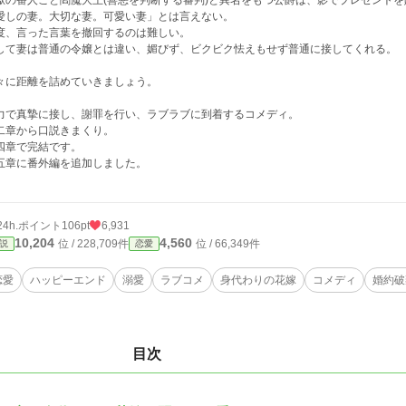
獄の番人こと閻魔大王(善悪を判断する審判)と異名をもつ公爵は、影でプレゼント
愛しの妻。大切な妻。可愛い妻」とは言えない。
度、言った言葉を撤回するのは難しい。
して妻は普通の令嬢とは違い、媚びず、ビクビク怯えもせず普通に接してくれる。
々に距離を詰めていきましょう。
力で真摯に接し、謝罪を行い、ラブラブに到着するコメディ。
二章から口説きまくり。
四章で完結です。
五章に番外編を追加しました。
24h.ポイント
106pt
6,931
10,204
4,560
位 / 228,709件
位 / 66,349件
説
恋愛
恋愛
ハッピーエンド
溺愛
ラブコメ
身代わりの花嫁
コメディ
婚約破
目次