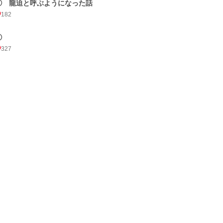
① 龍迫と呼ぶようになった話
182
①
327