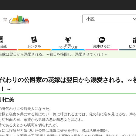
Web
稿漫画
レンタル
絵本ひろば
ビジ
コンテンツ大賞
花嫁は翌日から溺愛される。～初日を挽回し、溺愛させてくれ！～
代わりの公爵家の花嫁は翌日から溺愛される。～
！～
川仁美
の身代わりに公爵夫人になった。
貴様と寝食を共にする気はない！俺に呼ばれるまでは、俺の前に姿を見せるな。声
と初対面の日、家族から男癖の悪い醜悪女と流され。
爵である夫とから啖呵を切られたが。
日には誤解だと気づいた公爵は花嫁に好意を持ち、挽回活動を開始。