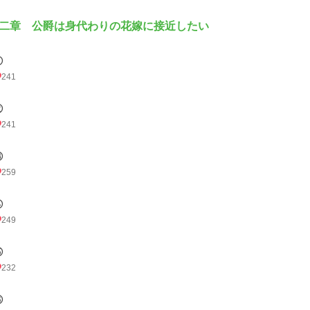
二章 公爵は身代わりの花嫁に接近したい
①
241
②
241
③
259
④
249
⑤
232
⑥