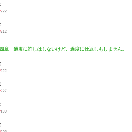
⑤
222
⑥
212
四章 過度に許しはしないけど、過度に仕返しもしません。
①
222
②
227
③
183
④
205