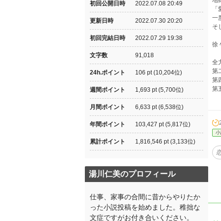
地
初回公開日時
2022.07.08 20:49
「
一
更新日時
2022.07.30 20:20
そ
初回完結日時
2022.07.29 19:38
徐
文字数
91,018
全
第
24h.ポイント
106 pt (10,204位)
第
第
週間ポイント
1,693 pt (5,700位)
月間ポイント
6,633 pt (6,538位)
年間ポイント
103,427 pt (5,817位)
小
累計ポイント
1,816,546 pt (3,133位)
湯川仁美のプロフィール
仕事、家事の合間に昔からやりたか
った小説投稿を始めました。稚拙な
文症ですがお付き合いください。