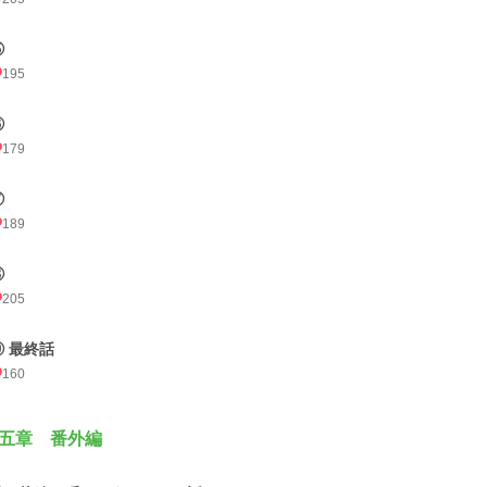
⑤
195
⑥
179
⑦
189
⑧
205
⑨ 最終話
160
五章 番外編