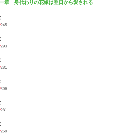
一章 身代わりの花嫁は翌日から愛される
①
245
②
293
③
281
④
309
⑤
281
⑥
259