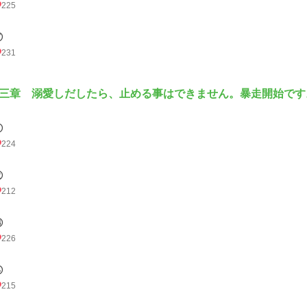
225
⑦
231
三章 溺愛しだしたら、止める事はできません。暴走開始です
①
224
②
212
③
226
④
215