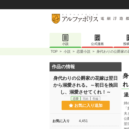
小説
公式漫画
投
TOP
>
小説
>
恋愛小説
>
身代わりの公爵家の
作品の情報
身
身代わりの公爵家の花嫁は翌日
れ
から溺愛される。～初日を挽回
し、溺愛させてくれ！～
湯
恋愛
完結
長編
姉
お気に入り追加
「
夫
公
お気に入り
4,451
翌