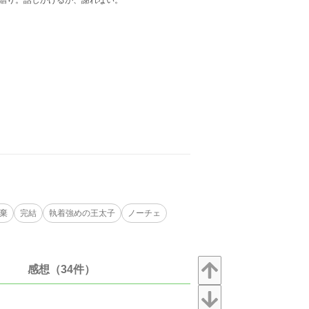
を贈り。話しかけるが、謝れない。
棄
完結
執着強めの王太子
ノーチェ
感想（34件）