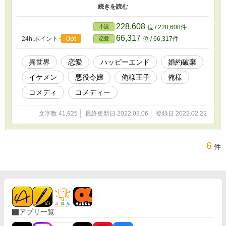
たです。さて、話を戻しますが。殿下のその頭は飾り物でございま
すか？」 この美しき麗子令嬢はしれっと皇子の考えていることの
斜め45度の回答をいつもしてくる。 そんな、美人の秀才公爵令嬢
228,608
小説
位 / 228,608件
が、大帝国の次期国王の天才殿下と恋愛し、結婚するまでの話。
66,317
0pt
24h.ポイント
位 / 66,317件
恋愛
ジョーダナン大帝国の孫娘であり。 宝玉大帝国の鷺洲公爵家の公
爵令嬢である鷺洲麗子は天女、女神と呼ばれた祖母譲りの白い肌、
漆黒の黒髪、大きな瞳を持つ美女。 椅子に体を縛り付けて勉強し
異世界
恋愛
ハッピーエンド
婚約破棄
たり。 彼女の起こす行動はめちゃくちゃ。 宝玉大帝国の次期皇帝
イケメン
悪役令嬢
俺様王子
俺様
は天才。 努力なしにして、なんでもNO1になっていたが。 秀才に
は負ける。 天才が秀才になったら、何の負けない。 そんな2人のラ
コメディ
コメディー
ブラブ交際結婚ストーリー。 脱字を直して再投稿中
文字数 41,925
最終更新日 2022.03.06
登録日 2022.02.22
6
件
アプリ一覧