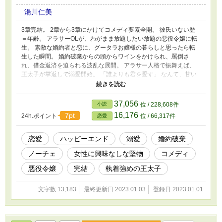
湯川仁美
3章完結。 2章から3章にかけてコメディ要素全開。 彼氏いない歴
＝年齢。 アラサーOLが、わがまま放題したい放題の悪役令嬢に転
生。 素敵な婚約者と恋に、グータラお嬢様の暮らしと思ったら転
生した瞬間。 婚約破棄からの頭からワインをかけられ、罵倒さ
れ、借金返済を迫られる波乱な展開。 アラサー人格で振舞えば、
王太子が掌返しで溺愛開始。 「誰よりも君を愛す」 なんて、甘い
言葉を囁やくが。 「女の中で一番私が好きという事？それとも、
俺はモテるが私を一番好きでいてやると言う宣言？はたまた、私の
事を好きな男性の中で一番私の事を好きと・・・」 「君を好きな
37,056
小説
位 / 228,608件
男は全員、抹殺する。全人類の中で一番、君を好きだ」 ストレー
16,176
7pt
24h.ポイント
位 / 66,317件
恋愛
トに王子の口説き言葉は彼女に伝わらない。 「俺に惚れろ。可愛
いセリフを吐け。怠惰になることを要求する」 「自立するな。俺
にぶら下がって、ふんぞり返っていきろ」 王太子は必要以上に彼
恋愛
ハッピーエンド
溺愛
婚約破棄
女に収着し、婚約破棄を中止し、狂愛を開始。 1章 相互嫌い。コ
ノーチェ
女性に興味なしな堅物
コメディ
メディ少なめ。 2章 王子溺愛の片思い中。 3章 相思相愛。王太
子の執着全開。 思いっきり執着強めに２章から３章に掛けて変化
悪役令嬢
完結
執着強めの王太子
していく王太子にお暇な時にお付き合いくださると光栄です。
文字数 13,183
最終更新日 2023.01.03
登録日 2023.01.01