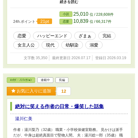
時。 彼女達はそれぞれの彼氏に立ち向かう。 これは、彼女たちが
それぞれの方法で復讐を果たす物語。 最後は、ざまぁ！と笑って
あげる。 ※電車の中でぽちぽち作成。お暇な時にお付き合いいた
25,010
小説
位 / 228,608件
だけるとと思います。
10,839
21pt
24h.ポイント
位 / 66,317件
恋愛
恋愛
ハッピーエンド
ざまぁ
完結
女主人公
現代
幼馴染
溺愛
文字数 35,350
最終更新日 2026.07.17
登録日 2026.03.19
ｴｯｾｲ・ﾉﾝﾌｨｸｼｮﾝ
連載中
長編
お気に入りに追加
12
絶対に笑える作者の日常・爆笑した話集
湯川仁美
作者：湯川梨乃（32歳） 職業・小学校保健室勤務。 見かけは派手
だが、中身は超絶真面目で堅物人間。 夫：湯川総一郎（35歳） 職