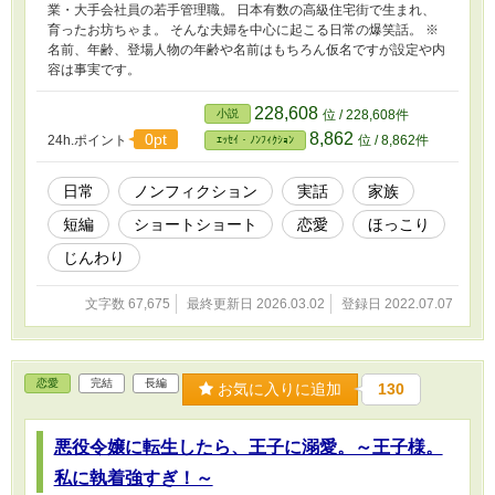
業・大手会社員の若手管理職。 日本有数の高級住宅街で生まれ、
育ったお坊ちゃま。 そんな夫婦を中心に起こる日常の爆笑話。 ※
名前、年齢、登場人物の年齢や名前はもちろん仮名ですが設定や内
容は事実です。
228,608
小説
位 / 228,608件
8,862
0pt
24h.ポイント
位 / 8,862件
ｴｯｾｲ・ﾉﾝﾌｨｸｼｮﾝ
日常
ノンフィクション
実話
家族
短編
ショートショート
恋愛
ほっこり
じんわり
文字数 67,675
最終更新日 2026.03.02
登録日 2022.07.07
恋愛
完結
長編
お気に入りに追加
130
悪役令嬢に転生したら、王子に溺愛。～王子様。
私に執着強すぎ！～