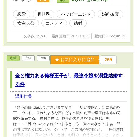
24h.ポイント
位 / 66,317件
恋愛
異世界
ハッピーエンド
婚約破棄
女主人公
コメディ
結婚
文字数 35,601
最終更新日 2022.07.01
登録日 2022.06.19
恋愛
完結
長編
お気に入りに追加
269
金と権力ある俺様王子が、最強令嬢を溺愛結婚す
る件
湯川仁美
「陛下の目は節穴でございますか？」 「いい度胸だ。誰にものを
言っている」 呆れたような声にどすの聞いた声で皇子は未来の花
嫁を威嚇する。 度胸？度は、物事の大きさを測る感じ。胸
は・・・乳でいいのよね？つまるところ、胸の大きさ？ まぁ、私
の乳は大きくはないが。 cカップ。この国の平均値だ。 「胸の度数
は平均です。良いということは、お好みに合うということ。よかっ