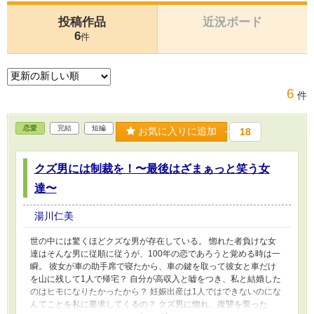
投稿作品
近況ボード
6
件
6
件
恋愛
完結
短編
お気に入りに追加
18
クズ男には制裁を！〜最後はざまぁっと笑う女
達〜
湯川仁美
世の中には驚くほどクズな男が存在している。 惚れた者負けな女
達はそんな男に従順に従うが、100年の恋であろうと覚める時は一
瞬。 彼女が車の助手席で寝たから、車の鍵を取って彼女と車だけ
を山に残して1人で帰宅？ 自分が高収入と嘘をつき、私と結婚した
のはヒモになりたかったから？ 妊娠出産は1人ではできないのにな
んてことを私に要求してくるの？ クズ男に惚れ、復讐を誓った