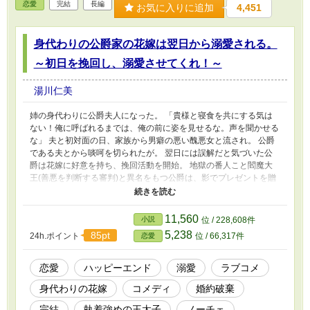
恋愛
完結
長編
お気に入りに追加
4,451
身代わりの公爵家の花嫁は翌日から溺愛される。
～初日を挽回し、溺愛させてくれ！～
湯川仁美
姉の身代わりに公爵夫人になった。 「貴様と寝食を共にする気は
ない！俺に呼ばれるまでは、俺の前に姿を見せるな。声を聞かせる
な」 夫と初対面の日、家族から男癖の悪い醜悪女と流され。 公爵
である夫とから啖呵を切られたが。 翌日には誤解だと気づいた公
爵は花嫁に好意を持ち、挽回活動を開始。 地獄の番人こと閻魔大
王(善悪を判断する審判)と異名をもつ公爵は、影でプレゼントを贈
り。話しかけるが、謝れない。 「愛しの妻。大切な妻。可愛い
妻」とは言えない。 一度、言った言葉を撤回するのは難しい。 そ
して妻は普通の令嬢とは違い、媚びず、ビクビク怯えもせず普通に
11,560
小説
位 / 228,608件
接してくれる。 徐々に距離を詰めていきましょう。 全力で真摯に
5,238
85pt
24h.ポイント
位 / 66,317件
恋愛
接し、謝罪を行い、ラブラブに到着するコメディ。 第二章から口
説きまくり。 第四章で完結です。 第五章に番外編を追加しまし
た。
恋愛
ハッピーエンド
溺愛
ラブコメ
身代わりの花嫁
コメディ
婚約破棄
完結
執着強めの王太子
ノーチェ