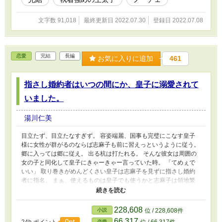
文字数 91,018
最終更新日 2022.07.30
登録日 2022.07.08
恋愛
完結
長編
お気に入りに追加
461
指さし婚約者はいつの間にか、皇子に溺愛されて
いました。
湯川仁美
目立たず、目立たなすぎず。 容姿端麗、国事も完璧にこなす皇子
様に女性が群がるのならば志麻子も前に習えっというように従う。
郷に入っては郷に従え。 出る杭は打たれる。 そんな彼女は周囲の
女の子と同化して皇子にきゃーきゃー言っていた時。 「てめぇで
いい」 取り巻きがめんどくさい皇子は志麻子を見ずに指さし婚約
者に指名。 まぁ、使えるものは皇子でも使うかと志麻子は領地繁
栄に婚約者という立場を利用することを決めるといつのまにか皇子
が溺愛していた。 けれども、婚約者は数週間から数か月で解任さ
た数は数十人。 鈍感な彼女が溺愛されていることに気が付くまで
228,608
小説
位 / 228,608件
の物語。
66,317
0pt
恋愛