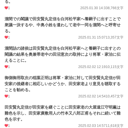
る。
1
2025.01.30 14:33
8,766文字
溜間での閣議で田安賢丸定信を白河松平家へ養嗣子に出すことで
衆議一決するや、中奥小姓を遣わして老中一同を溜間へと呼寄せ
る。
1
2025.01.31 15:07
13,357文字
溜間詰の諸侯は田安賢丸定信を白河松平家へと養嗣子に出すとの
閣議の結果を奥兼帯老中の田沼意次の取持により将軍・家治に伝
えることに。
1
2025.02.02 12:19
10,115文字
御側御用取次の稲葉正明は将軍・家治に対して田安賢丸定信が田
安家の後継者に相応しいかどうか、田安家老より意見を聴取する
ことを勧める。
1
2025.02.02 14:54
10,457文字
田安賢丸定信が田安家を継ぐことに田安家老の大屋遠江守明薫は
難色を示し、田安家廣敷用人の竹本又八郎正甫もそれに続いて難
色を示す。
1
2025.02.03 14:57
11,618文字