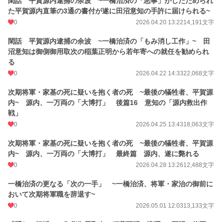
閑話 平賀源内逮捕の余波 ~一橋治済の「悪事」がしたためられ
た平賀源内直筆の3通の書付が遂に田沼意知の手許に届けられる~
0
2026.04.20 13:22
14,191文字
閑話 平賀源内逮捕の余波 ~一橋治済の「もみ消し工作」~ 田
沼意知は御側御用取次の稲葉正明から若年寄への就任を勧められ
る
0
2026.04.22 14:33
22,068文字
次期将軍・家基の死に疑いを抱く者の死 ~最後の犠牲者、平賀源
内~ 源内、一万両の「大博打」 後篇16 意知の「源内救出作
戦」
0
2026.04.25 13:43
18,063文字
次期将軍・家基の死に疑いを抱く者の死 ~最後の犠牲者、平賀源
内~ 源内、一万両の「大博打」 最終篇 源内、遂に斃れる
0
2026.04.28 13:26
12,488文字
一橋治済の更なる「次の一手」 ~一橋治済、将軍・家治の御前に
おいて次期将軍職を辞退す~
0
2026.05.01 12:03
13,133文字