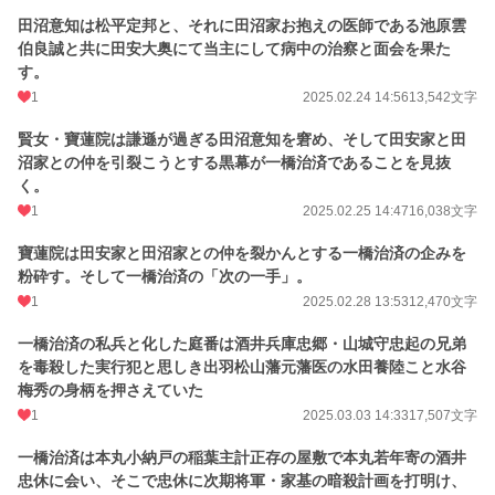
田沼意知は松平定邦と、それに田沼家お抱えの医師である池原雲
伯良誠と共に田安大奥にて当主にして病中の治察と面会を果た
す。
1
2025.02.24 14:56
13,542文字
賢女・寶蓮院は謙遜が過ぎる田沼意知を窘め、そして田安家と田
沼家との仲を引裂こうとする黒幕が一橋治済であることを見抜
く。
1
2025.02.25 14:47
16,038文字
寶蓮院は田安家と田沼家との仲を裂かんとする一橋治済の企みを
粉砕す。そして一橋治済の「次の一手」。
1
2025.02.28 13:53
12,470文字
一橋治済の私兵と化した庭番は酒井兵庫忠郷・山城守忠起の兄弟
を毒殺した実行犯と思しき出羽松山藩元藩医の水田養陸こと水谷
梅秀の身柄を押さえていた
1
2025.03.03 14:33
17,507文字
一橋治済は本丸小納戸の稲葉主計正存の屋敷で本丸若年寄の酒井
忠休に会い、そこで忠休に次期将軍・家基の暗殺計画を打明け、