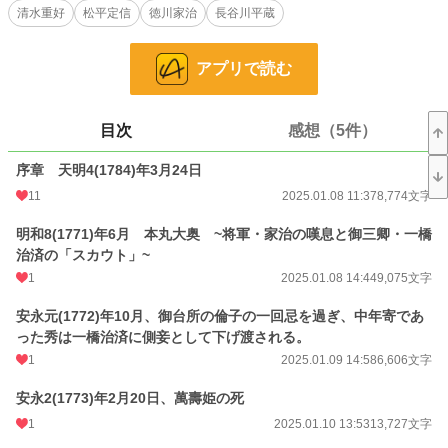
お気に入り
11
清水重好
松平定信
徳川家治
長谷川平蔵
24h.ポイント
21 pt
アプリで読む
文字数
2,600,985
更新日時
2026.08.04 12:33
目次
感想（5件）
初回公開日時
2023.05.03 15:55
序章 天明4(1784)年3月24日
週間ポイント
1,614 pt (5,939 位)
11
2025.01.08 11:37
8,774文字
月間ポイント
7,354 pt (5,915 位)
明和8(1771)年6月 本丸大奥 ~将軍・家治の嘆息と御三卿・一橋
年間ポイント
40,702 pt (12,190 位)
治済の「スカウト」~
1
2025.01.08 14:44
9,075文字
累計ポイント
161,595 pt (22,820 位)
安永元(1772)年10月、御台所の倫子の一回忌を過ぎ、中年寄であ
った秀は一橋治済に側妾として下げ渡される。
1
2025.01.09 14:58
6,606文字
安永2(1773)年2月20日、萬壽姫の死
1
2025.01.10 13:53
13,727文字