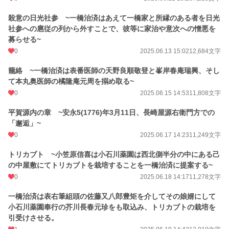
殺意の日光社参 ~一橋治済はあえて一橋家と所縁のある者を日光
社参への扈従の列から外すことで、彼等に家治や意次への憎悪を
募らせる~
0
2025.06.13 15:02
12,684文字
籠絡 ~一橋治済は表番医師の天野良順敬登と峯岸春庵瑞興、そし
て本丸奥医師の橘隆庵元周を搦め取る~
0
2025.06.15 14:53
11,808文字
平賀源内の章 ~安永5(1776)年3月11日、長崎屋源右衛門方での
「邂逅」~
0
2025.06.17 14:23
11,249文字
トリカブト ~小笠原信喜は小石川薬園は西北側半分の中にある己
の中屋敷にてトリカブトを栽培することを一橋治済に提案する~
0
2025.06.18 14:17
11,278文字
一橋治済は表右筆組頭の佐藤又八郎豊矩を介してその娘婿にして
小石川薬園奉行の芥川長春元珍をも取込み、トリカブトの栽培を
引受けさせる。