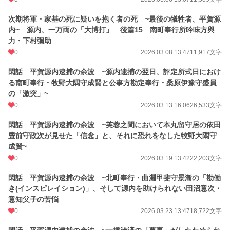
次期将軍・家基の死に疑いを抱く者の死 ~最後の犠牲者、平賀源
内~ 源内、一万両の「大博打」 後篇15 南町奉行所吟味方與
力・下村彌助
0
2026.03.08 13:47
11,917文字
閑話 平賀源内逮捕の余波 ~源内逮捕の翌日、評定所式日におけ
る南町奉行・牧野大隅守成賢と公事方勘定奉行・桑原伊豫守盛員
の「激突」~
0
2026.03.13 16:06
26,533文字
閑話 平賀源内逮捕の余波 ~芙蓉之間において本丸留守居の依田
豊前守政次が見せた「信念」と、それに恐れをなした牧野大隅守
成賢~
0
2026.03.19 13:42
22,203文字
閑話 平賀源内逮捕の余波 ~北町奉行・曲淵甲斐守景漸の「勘働
き(インスピレイション)」、そして源内を助けられない田沼意次・
意知父子の苦悩
0
2026.03.23 13:47
18,722文字