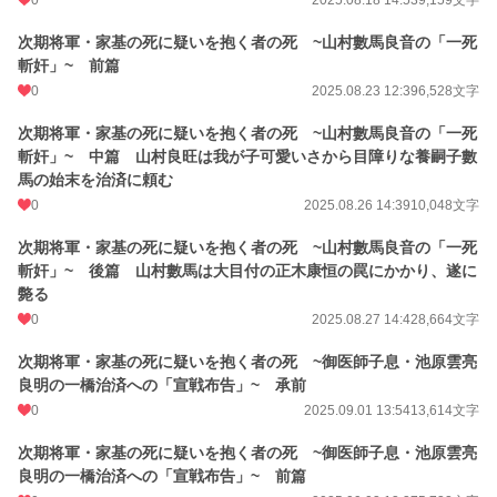
0
2025.08.18 14:53
9,159文字
次期将軍・家基の死に疑いを抱く者の死 ~山村數馬良音の「一死
斬奸」~ 前篇
0
2025.08.23 12:39
6,528文字
次期将軍・家基の死に疑いを抱く者の死 ~山村數馬良音の「一死
斬奸」~ 中篇 山村良旺は我が子可愛いさから目障りな養嗣子數
馬の始末を治済に頼む
0
2025.08.26 14:39
10,048文字
次期将軍・家基の死に疑いを抱く者の死 ~山村數馬良音の「一死
斬奸」~ 後篇 山村數馬は大目付の正木康恒の罠にかかり、遂に
斃る
0
2025.08.27 14:42
8,664文字
次期将軍・家基の死に疑いを抱く者の死 ~御医師子息・池原雲亮
良明の一橋治済への「宣戦布告」~ 承前
0
2025.09.01 13:54
13,614文字
次期将軍・家基の死に疑いを抱く者の死 ~御医師子息・池原雲亮
良明の一橋治済への「宣戦布告」~ 前篇