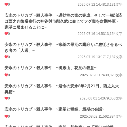
0
2025.07.12 14:48
13,131文字
安永のトリカブト殺人事件 ~遅効性の毒の完成、そして一橋治済
は西之丸御膳奉行の神谷與市郎久武に命じてフグ毒を次期将軍・
家基に服ませることに~
0
2025.07.16 14:53
13,154文字
安永のトリカブト殺人事件 ~家基の最期の鷹狩りに扈従させるべ
き者の「人選」~
0
2025.07.19 13:17
17,187文字
安永のトリカブト殺人事件 ~御殿山、花見の殺意~
0
2025.07.20 11:43
9,820文字
安永のトリカブト殺人事件 ~運命の安永8年2月21日、西之丸大
奥篇~
0
2025.08.01 14:07
9,053文字
安永のトリカブト殺人事件 ~家基と種姫、最期の会話~
0
2025.08.02 11:56
2,884文字