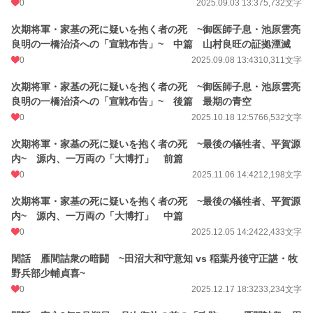
0
2025.09.03 13:37
5,732文字
次期将軍・家基の死に疑いを抱く者の死 ~御医師子息・池原雲亮
良明の一橋治済への「宣戦布告」~ 中篇 山村良旺の証拠湮滅
0
2025.09.08 13:43
10,311文字
次期将軍・家基の死に疑いを抱く者の死 ~御医師子息・池原雲亮
良明の一橋治済への「宣戦布告」~ 後篇 最期の青空
0
2025.10.18 12:57
66,532文字
次期将軍・家基の死に疑いを抱く者の死 ~最後の犠牲者、平賀源
内~ 源内、一万両の「大博打」 前篇
0
2025.11.06 14:42
12,198文字
次期将軍・家基の死に疑いを抱く者の死 ~最後の犠牲者、平賀源
内~ 源内、一万両の「大博打」 中篇
0
2025.12.05 14:24
22,433文字
閑話 雁間詰衆の暗闘 ~田沼大和守意知 vs 稲葉丹後守正諶・牧
野兵部少輔貞喜~
0
2025.12.17 18:32
33,234文字