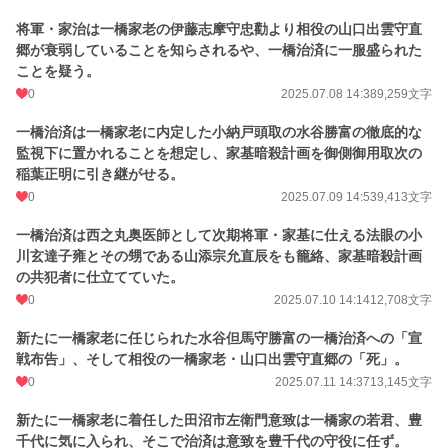
将軍・家治は一橋家老の伊藤志摩守忠勸より相役の山口出雲守直
郷が衰弱していることを知らされるや、一橋治済に一服盛られた
ことを疑う。
0
2025.07.08 14:38
9,259文字
一橋治済は一橋家老に内定した小納戸頭取の水谷勝富の徹底的な
監視下に置かれることを想定し、家基暗殺計画を御側御用取次の
稲葉正明に引き継がせる。
0
2025.07.09 14:53
9,413文字
一橋治済は西之丸奥医師として次期将軍・家基に仕える法眼の小
川玄達子雍とその甥である山添宗允直辰をも籠絡、家基暗殺計画
の共犯者に仕立てていた。
0
2025.07.10 14:14
12,708文字
新たに一橋家老に任じられた水谷但馬守勝富の一橋治済への「宣
戦布告」、そして相役の一橋家老・山口出雲守直郷の「死」。
0
2025.07.11 14:37
13,145文字
新たに一橋家老に着任した田沼市左衛門意致は一橋家の若君、豊
千代に気に入られ、そこで治済は意致を豊千代の守役に任ず。