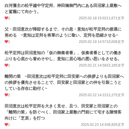
白河藩主の松平越中守定邦、神田橋御門内にある田沼家上屋敷へ
と駕籠にて向かう。
1
2025.02.18 15:02
11,671文字
父・田沼意次が帰邸するまで、その息・意知が松平定邦の接遇に
努める ~意知は定邦を将軍のように敬い、定邦を恐縮させる~
1
2025.02.19 14:57
10,008文字
松平定邦は田沼意知の「仮の御奏者番」、仮奏者番としての働き
ぶりを心底から誉めそやし、意知に居心地の悪い思いをさせる。
1
2025.02.21 14:58
15,185文字
離間の策 ~田沼意次は松平定邦に田安家への挨拶よりも田沼家へ
の挨拶を優先させることで、田安家と田沼家との仲を引裂こうと
している存在に勘付く~
2
2025.02.22 14:22
12,275文字
田沼意次は松平定邦を大きく見せ、且つ、田安家と田沼家との
「離間の策」を防ぐべく、田沼家上屋敷の門前にて屯する陳情客
向けに「芝居」を打つ
1
2025.02.23 14:43
6,835文字