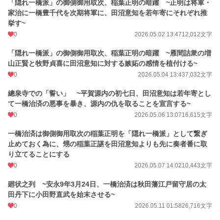
「隠れ一橋派」の御側御用取次、稲葉正明の暗躍 ~正明は将軍・
家治に一橋豊千代を次期将軍に、田沼意知を若年寄にそれぞれ推
挙す~
0
2026.05.02 13:47
12,012文字
「隠れ一橋派」の御側御用取次、稲葉正明の暗躍 ~雁間詰衆の増
山正賢と牧野貞喜に田沼意知に対する嫉妬の感情を植付ける~
0
2026.05.04 13:43
7,032文字
總泉寺での「誓い」 ~平賀源内の初七日、田沼意知は若年寄とし
て一橋治済の悪事を暴き、源内の仇を取ることを宣言する~
0
2026.05.06 13:07
16,615文字
一橋治済は御側御用取次の稲葉正明を「隠れ一橋派」として繋ぎ
止めておく為に、甥の稲葉正諶を田沼意知よりも先に奏者番に取
り立てることにする
0
2026.05.07 14:02
10,443文字
廻状之列 ~安永9年3月24日、一橋治済は秋田藩江戸留守居の太
田丹下に小田野直武を始末させる~
0
2026.05.11 01:58
26,716文字