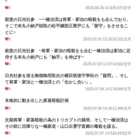
~
0
2025.06.30 14:33
9,573文字
殺意の日光社参 ~一橋治済は将軍・家治の暗殺をも企んでおり、
そこで本丸小納戸頭取の松平織部正乗尹にも「留守」をさせるこ
とに~
0
2025.07.01 12:32
10,321文字
殺意の日光社参 ~将軍・家治の暗殺をも企む一橋治済は家治に近
侍する本丸小納戸にも「触手」を伸ばす~
0
2025.07.03 12:37
10,602文字
日光社参を巡る御側御用取次の横田筑後守準松の「疑問」、そし
て将軍・家治と一橋治済との「化かし合い」。
0
2025.07.04 14:27
8,684文字
本格的に動き出した家基暗殺計画
0
2025.07.06 14:30
12,985文字
次期将軍・家基暗殺の為のトリカブトの栽培、そして一橋治済は
その前に目障りな一橋家老・山口出雲守直郷の毒殺を謀る。
0
2025.07.07 14:52
8,919文字