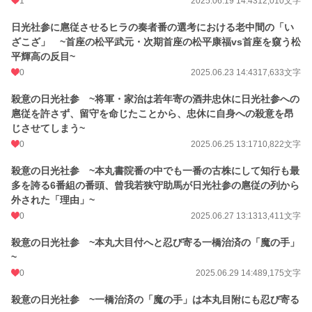
1
2025.06.19 14:43
12,010文字
日光社参に扈従させるヒラの奏者番の選考における老中間の「い
ざこざ」 ~首座の松平武元・次期首座の松平康福vs首座を窺う松
平輝高の反目~
0
2025.06.23 14:43
17,633文字
殺意の日光社参 ~将軍・家治は若年寄の酒井忠休に日光社参への
扈従を許さず、留守を命じたことから、忠休に自身への殺意を昂
じさせてしまう~
0
2025.06.25 13:17
10,822文字
殺意の日光社参 ~本丸書院番の中でも一番の古株にして知行も最
多を誇る6番組の番頭、曾我若狭守助馬が日光社参の扈従の列から
外された「理由」~
0
2025.06.27 13:13
13,411文字
殺意の日光社参 ~本丸大目付へと忍び寄る一橋治済の「魔の手」
~
0
2025.06.29 14:48
9,175文字
殺意の日光社参 ~一橋治済の「魔の手」は本丸目附にも忍び寄る