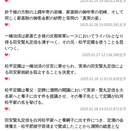
1
2025.01.25 14:58
10,234文字
於千穂の方附の上臈年寄の岩橋、家基附の御年寄の初崎、そして
同じく家基附の御客会釈の砂野と笹岡の「真実の姿」
1
2025.01.26 15:00
20,281文字
一橋治済は家基亡き後の次期将軍レースにおいてライバルとなり
得る田安賢丸定信を潰すべく、その兄・松平定國を使うことを思
いつく。
1
2025.01.27 12:13
8,280文字
松平定國は一橋治済の甘言に乗せられ、実弟の田安賢丸定信によ
る田安家相続を阻止することを決意す。
1
2025.01.28 11:01
10,829文字
松平定國は養父・定靜に溜間の閣議において実弟・賢丸定信を大
名家へと養子に出す件を提議させ、その養子先として定國が白河
松平家の名を挙げる。
1
2025.01.28 14:32
10,972文字
田安賢丸定信を白河松平家へと養嗣子に出す件につき、定溜の会
津藩主・松平肥後守容清まで賛成したことから溜間の総意とな