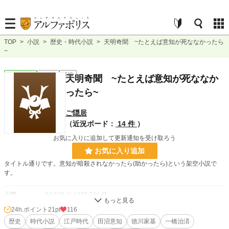
TOP
>
小説
>
歴史・時代小説
>
天明奇聞 ~たとえば意知が死ななかったら
~
歴史・時代
連載中
長編
天明奇聞 ~たとえば意知が死ななか
ったら~
ご隠居
（近況ボード：
14 件
）
お気に入りに追加して更新通知を受け取ろう
お気に入り追加
タイトル通りです。意知が暗殺されなかったら(助かったら)という架空小説で
す。
小説
24,816 位 / 228,744 件
24h.ポイント
21pt
116
歴史・時代
241 位 / 3,220 件
歴史
時代小説
江戸時代
田沼意知
徳川家基
一橋治済