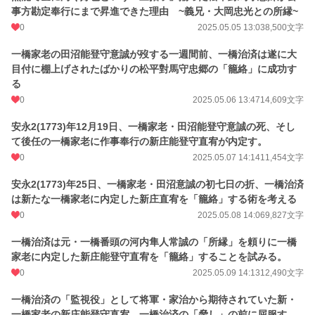
事方勘定奉行にまで昇進できた理由 ~義兄・大岡忠光との所縁~
0
2025.05.05 13:03
8,500文字
一橋家老の田沼能登守意誠が歿する一週間前、一橋治済は遂に大
目付に棚上げされたばかりの松平對馬守忠郷の「籠絡」に成功す
る
0
2025.05.06 13:47
14,609文字
安永2(1773)年12月19日、一橋家老・田沼能登守意誠の死、そし
て後任の一橋家老に作事奉行の新庄能登守直宥が内定す。
0
2025.05.07 14:14
11,454文字
安永2(1773)年25日、一橋家老・田沼意誠の初七日の折、一橋治済
は新たな一橋家老に内定した新庄直宥を「籠絡」する術を考える
0
2025.05.08 14:06
9,827文字
一橋治済は元・一橋番頭の河内隼人常誠の「所縁」を頼りに一橋
家老に内定した新庄能登守直宥を「籠絡」することを試みる。
0
2025.05.09 14:13
12,490文字
一橋治済の「監視役」として将軍・家治から期待されていた新・
一橋家老の新庄能登守直宥、一橋治済の「脅し」の前に屈服す