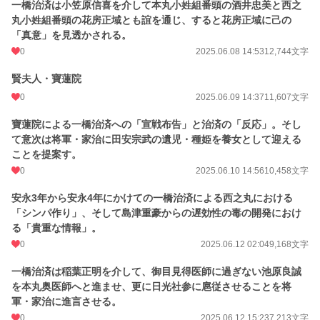
一橋治済は小笠原信喜を介して本丸小姓組番頭の酒井忠美と西之
丸小姓組番頭の花房正域とも誼を通じ、すると花房正域に己の
「真意」を見透かされる。
0
2025.06.08 14:53
12,744文字
賢夫人・寶蓮院
0
2025.06.09 14:37
11,607文字
寶蓮院による一橋治済への「宣戦布告」と治済の「反応」。そし
て意次は将軍・家治に田安宗武の遺児・種姫を養女として迎える
ことを提案す。
0
2025.06.10 14:56
10,458文字
安永3年から安永4年にかけての一橋治済による西之丸における
「シンパ作り」、そして島津重豪からの遅効性の毒の開発におけ
る「貴重な情報」。
0
2025.06.12 02:04
9,168文字
一橋治済は稲葉正明を介して、御目見得医師に過ぎない池原良誠
を本丸奥医師へと進ませ、更に日光社参に扈従させることを将
軍・家治に進言させる。
0
2025.06.12 15:23
7,213文字