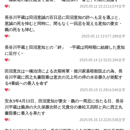
0
2025.05.11 22:21
13,574文字
長谷川平蔵は田沼意誠の百日忌に田沼意知の許へも足を運ぶと、
意誠の死を悼むと同時に、間もなく一回忌を迎える意知の妻女・
義の死をも悼む。
0
2025.05.12 13:57
7,289文字
長谷川平蔵と田沼意知との「絆」 ~平蔵は同時期に結婚した意知
に近付く~
0
2025.05.14 12:32
15,184文字
田沼意次は一橋治済による次期将軍・徳川家基暗殺阻止の為、長
谷川平蔵に西之丸書院番は意次の元上司の倅の水谷勝久が差配す
る4番組への番入を命ず
0
2025.05.15 11:29
14,546文字
安永3年4月13日、田沼意知が妻女・義の一周忌に当たる日、長谷
川平蔵は義弟の大久保勝次郎と兄貴分の兼松又四郎と共に西之丸
書院番に番入を果たす
0
2025.05.16 13:22
20,536文字