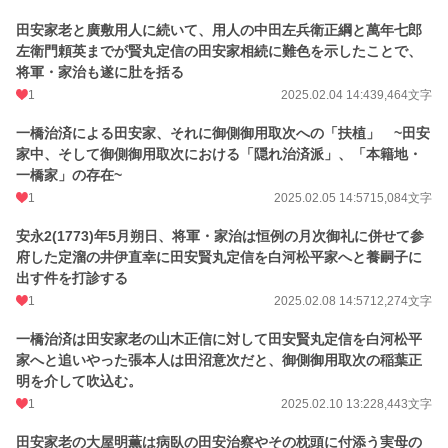
田安家老と廣敷用人に続いて、用人の中田左兵衛正綱と萬年七郎
左衛門頼英までが賢丸定信の田安家相続に難色を示したことで、
将軍・家治も遂に肚を括る
1
2025.02.04 14:43
9,464文字
一橋治済による田安家、それに御側御用取次への「扶植」 ~田安
家中、そして御側御用取次における「隠れ治済派」、「本籍地・
一橋家」の存在~
1
2025.02.05 14:57
15,084文字
安永2(1773)年5月朔日、将軍・家治は恒例の月次御礼に併せて参
府した定溜の井伊直幸に田安賢丸定信を白河松平家へと養嗣子に
出す件を打診する
1
2025.02.08 14:57
12,274文字
一橋治済は田安家老の山木正信に対して田安賢丸定信を白河松平
家へと追いやった張本人は田沼意次だと、御側御用取次の稲葉正
明を介して吹込む。
1
2025.02.10 13:22
8,443文字
田安家老の大屋明薫は病臥の田安治察やその枕頭に付添う実母の