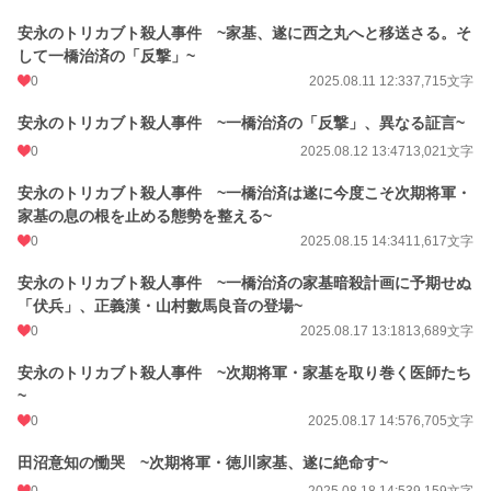
安永のトリカブト殺人事件 ~家基、遂に西之丸へと移送さる。そ
して一橋治済の「反撃」~
0
2025.08.11 12:33
7,715文字
安永のトリカブト殺人事件 ~一橋治済の「反撃」、異なる証言~
0
2025.08.12 13:47
13,021文字
安永のトリカブト殺人事件 ~一橋治済は遂に今度こそ次期将軍・
家基の息の根を止める態勢を整える~
0
2025.08.15 14:34
11,617文字
安永のトリカブト殺人事件 ~一橋治済の家基暗殺計画に予期せぬ
「伏兵」、正義漢・山村數馬良音の登場~
0
2025.08.17 13:18
13,689文字
安永のトリカブト殺人事件 ~次期将軍・家基を取り巻く医師たち
~
0
2025.08.17 14:57
6,705文字
田沼意知の慟哭 ~次期将軍・徳川家基、遂に絶命す~