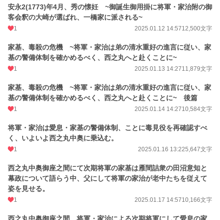
安永2(1773)年4月、秀の懐妊 ~御誕生御用掛に将軍・家治附の御
客会釈の大崎が選ばれ、一橋家に派される~
1
2025.01.12 14:57
12,500文字
家基、毒殺の危機 ~将軍・家治は弟の清水重好の進言に従い、家
基の警備体制を確かめるべく、西之丸へと赴くことに~
1
2025.01.13 14:27
11,879文字
家基、毒殺の危機 ~将軍・家治は弟の清水重好の進言に従い、家
基の警備体制を確かめるべく、西之丸へと赴くことに~ 後篇
1
2025.01.14 14:27
10,584文字
将軍・家治は愛息・家基の警備体制、ことに毒見役を再確認すべ
く、いよいよ西之丸中奥に乗込む。
1
2025.01.16 13:22
5,647文字
西之丸中奥御座之間にて次期将軍の家基は雁間詰衆の田沼意知と
幕政について語らう中、父にして将軍の家治が老中たちを従えて
姿を見せる。
1
2025.01.17 14:57
10,166文字
西之丸中奥御座之間、将軍・家治による次期将軍にして愛息の家