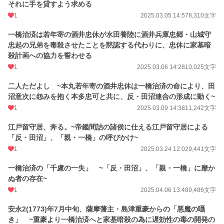
それに手を貸すよう求める
1
2025.03.05 14:57
8,310文字
一橋治済は若年寄の酒井忠休が水田養陸に酒井兵庫忠郷・山城守
忠起の兄弟を毒殺させたことを黙認する代わりに、忠休に家基暗
殺計画への協力を誓わせる
1
2025.03.06 14:28
10,025文字
二人ただよし ~本丸若年寄の酒井忠休は一橋治済の命により、田
沼意次に怨みを抱く本多忠可と共に、反・田沼連合の形成に動く~
1
2025.03.09 14:38
11,242文字
江戸留守居、奔る。~帝鑑間詰の諸侯に仕える江戸留守居による
「反・田沼」、「親・一橋」の呼びかけ~
1
2025.03.24 12:02
9,441文字
一橋治済の「千慮の一失」 ~「反・田沼」、「親・一橋」に靡か
ぬ者の存在~
1
2025.04.06 13:48
9,486文字
安永2(1773)年7月中旬、薩摩藩主・島津重豪からの「悪魔の囁
き」 ~重豪より一橋治済へと家基暗殺の為に遅効性の毒の開発の