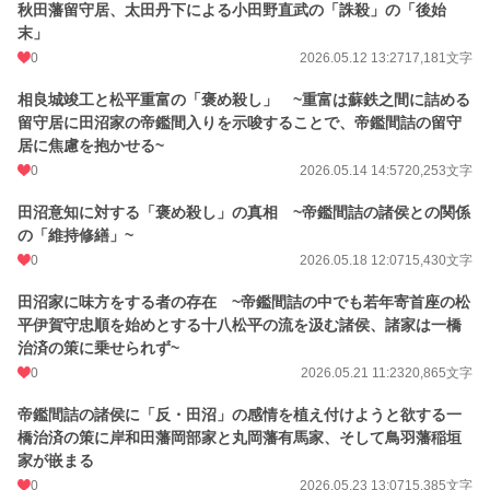
秋田藩留守居、太田丹下による小田野直武の「誅殺」の「後始
末」
0
2026.05.12 13:27
17,181文字
相良城竣工と松平重富の「褒め殺し」 ~重富は蘇鉄之間に詰める
留守居に田沼家の帝鑑間入りを示唆することで、帝鑑間詰の留守
居に焦慮を抱かせる~
0
2026.05.14 14:57
20,253文字
田沼意知に対する「褒め殺し」の真相 ~帝鑑間詰の諸侯との関係
の「維持修繕」~
0
2026.05.18 12:07
15,430文字
田沼家に味方をする者の存在 ~帝鑑間詰の中でも若年寄首座の松
平伊賀守忠順を始めとする十八松平の流を汲む諸侯、諸家は一橋
治済の策に乗せられず~
0
2026.05.21 11:23
20,865文字
帝鑑間詰の諸侯に「反・田沼」の感情を植え付けようと欲する一
橋治済の策に岸和田藩岡部家と丸岡藩有馬家、そして鳥羽藩稲垣
家が嵌まる
0
2026.05.23 13:07
15,385文字