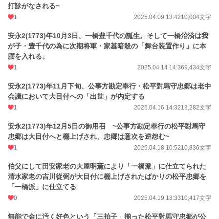
打診がなされる~
1
2025.04.09 13:42
10,004文字
安永2(1773)年10月3日、一橋豊千代の誕生。そして一橋治済は我
が子・豊千代の為に次期将軍・家基暗殺の「舞台装置作り」に本
腰を入れる。
1
2025.04.14 14:36
9,434文字
安永2(1773)年11月下旬、公事方勘定奉行・松平對馬守忠郷は老中
会議において大目付への「出世」が内定する
1
2025.04.16 14:32
13,282文字
安永2(1773)年12月5日の御用召 ~公事方勘定奉行の松平對馬守
忠郷は大目付へと棚上げされ、忠郷は意次を逆怨む~
1
2025.04.18 10:52
10,836文字
伯父にして田安家老の大屋明薫により「一橋派」に仕立てられた
清水家老の吉川從弼が大目付に棚上げされたばかりの松平忠郷を
「一橋派」に仕立てる
0
2025.04.19 13:33
10,417文字
無能で金に汚く好色という「三拍子」揃った松平對馬守忠郷が公