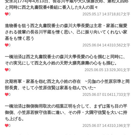
安永3(1774)年4月13日、長谷川平蔵や大久保勝次郎、兼松又四郎
と同時に西之丸書院番4番組に番入した9人の面々
0
2025.05.17 14:37
18,817文字
進物番を狙う西之丸書院番士の森川大學長愛は主君・家基に寵愛
される後輩の長谷川平蔵を憎く思い、己に振り向いてくれない家
基をも憎く思う
0
2025.06.04 14:43
10,562文字
一橋治済は西之丸書院番士の森川大學長愛の心を掴むと同時に、
その実兄にして西之丸小姓の天野大膳亮康壽の心をも掴む。
0
2025.06.05 13:32
9,301文字
次期将軍・家基を怨む西之丸小姓の存在 ~元伽の小笠原宗準と岡
部長貴、そして小笠原信賢は家基を怨んでいた~
0
2025.06.07 01:04
11,733文字
一橋治済は御側御用取次の稲葉正明を介して、まずは落ち目の平
御側、小笠原若狭守信喜に逢い、その倅・大隅守信賢を大いに持
ち上げる。
0
2025.06.07 14:43
10,196文字