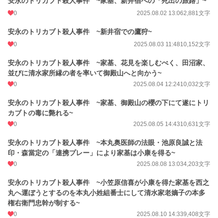
安永のトリカブト殺人事件 ~家基、新井宿への「死出の旅路」~
0
2025.08.02 13:06
2,881文字
安永のトリカブト殺人事件 ~新井宿での鷹狩~
0
2025.08.03 11:48
10,152文字
安永のトリカブト殺人事件 ~家基、花見を楽しむべく、田沼家、
並びに清水家所縁の者を率いて御殿山へと向かう~
0
2025.08.04 12:24
10,032文字
安永のトリカブト殺人事件 ~家基、御殿山の櫻の下にて遂にトリ
カブトの毒に斃れる~
0
2025.08.05 14:43
10,631文字
安永のトリカブト殺人事件 ~本丸奥医師の法眼・池原良誠と法
印・森當定の「連携プレー」により家基は小康を得る~
0
2025.08.08 13:03
4,203文字
安永のトリカブト殺人事件 ~小笠原信喜が小康を得た家基を西之
丸へ運ぼうとするのを本丸小姓組番士にして清水家老嫡子の本多
権右衛門忠幹が制する~
0
2025.08.10 14:33
9,408文字