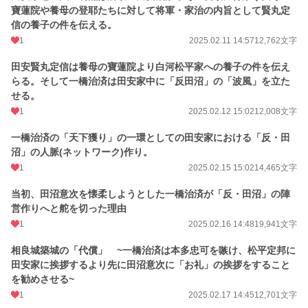
寶蓮院や養母の登耶たちに対して将軍・家治の内旨として賢丸定
信の養子の件を伝える。
1
2025.02.11 14:57
12,762文字
田安賢丸定信は養母の寶蓮院より白河松平家への養子の件を伝え
らる。そして一橋治済は田安家中に「反田沼」の「波風」を立た
せる。
1
2025.02.12 15:02
12,008文字
一橋治済の「天下獲り」の一環としての田安家における「反・田
沼」の人脈(ネットワーク)作り。
1
2025.02.15 15:02
14,465文字
当初、田沼意次を懐柔しようとした一橋治済が「反・田沼」の陣
営作りへと舵を切った理由
1
2025.02.16 14:48
19,941文字
相良城築城の「代償」 ~一橋治済は本多忠可を嗾け、松平定邦に
田安家に挨拶するより先に田沼意次に「お礼」の挨拶をすること
を勧めさせる~
1
2025.02.17 14:45
12,701文字