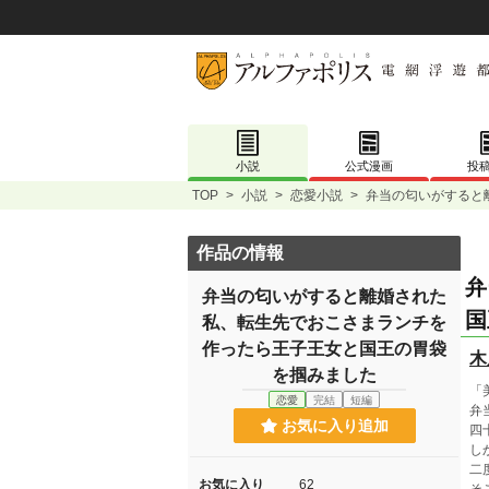
小説
公式漫画
投
TOP
>
小説
>
恋愛小説
>
弁当の匂いがすると
作品の情報
弁
弁当の匂いがすると離婚された
国
私、転生先でおこさまランチを
作ったら王子王女と国王の胃袋
木
を掴みました
「
恋愛
完結
短編
弁
お気に入り追加
四
し
二
お気に入り
62