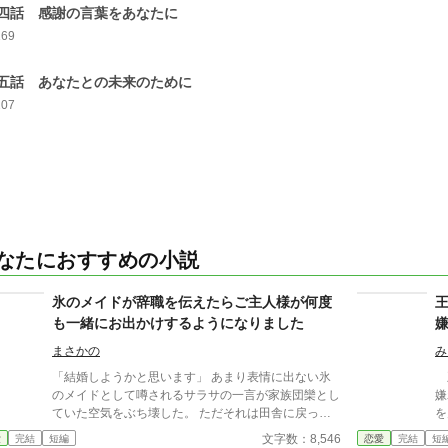
四話 感謝の言葉をあなたに
169
五話 あなたとの未来のために
207
なたにおすすめの小説
氷のメイドが辞職を伝えたらご主人様が何度
も一緒にお出かけするようになりました
まさかの
み
「結婚しようかと思います」 あまり表情に出ない氷
王
のメイドとして噂されるサラサの一言が家族団欒とし
嫌
ていた空気をぶち壊した。 ただそれは田舎に戻って
を
結婚相手を探すというだけのことだった。 それに安
出
文字数：8,546
愛
完結
短編
恋愛
完結
短