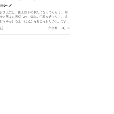
は命を落とす寸前、自身の命と引き換えに広域回復
瀬ゆらぎ
で多くの命を救う。 これでスノーの、人生は
りのはずだった。 だが次に目を覚ますと、ス
おまえには、国王陛下の側妃になってもらう」 婚
ーは三年前の結婚式当日に戻っていた。何度死んで
者と親友に裏切られ、傷心の伯爵令嬢イリア。 追
、何度拒絶しても、結婚式の誓いの瞬間へと戻され
打ちをかけるように父から命じられたのは、若き国
、スノーは何度も死を選ぶ
フェイランの側妃になることだった。 しかし、王
文字数：24,120
編
――。
で待っていたのは、「世継ぎを産んだら離縁」とい
な条件。 夫となったフェイランは冷たく、侍
からは蔑まれ、王妃からは「用が済んだら去れ」と
される。 けれど、イリアは知ってしまう。 彼
兄の死と誤解に苦しみ、誰よりも孤独の中にいるこ
 「私は、陛下の幸せを願っております。だ
ら……離縁してください」 フェイランを想い、身
こうとしたイリア。 しかし、無関心だったはず
陛下が、イリアを強く抱きしめて……！？ 「離縁
る気か？ 許さない。私の心を乱しておいて、逃
れると思うな」 凍てついた王の心を溶かしたの
、売られた側妃の純真な愛。 孤独な陛下に執着さ
、正妃へと昇り詰める逆転ラブロマンス！