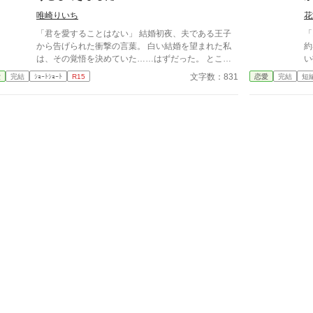
ー
唯崎りいち
花
魔法
終わ
「君を愛することはない」 結婚初夜、夫である王子
「
ノ
から告げられた衝撃の言葉。 白い結婚を望まれた私
約
も
は、その覚悟を決めていた……はずだった。 ところ
い
る。 番から逃れようと
が次の瞬間、王子は私を抱こうとしてくる。 「待っ
王
文字数：831
愛
完結
ｼｮｰﾄｼｮｰﾄ
R15
恋愛
完結
短
が
てください！ あなた、私を愛さないと言いましたよ
宮
ね？」 愛するつもりはないのに、なぜ身体の関係だ
う非情
け求めるのか。 問い詰める私に、王子は驚きの秘密
女
を明かす。 「興奮しすぎると、僕の心臓が止まるか
突き放
もしれないんだ」 ……それ、絶対に我慢しなきゃい
が
けないやつでは！？ 愛されない花嫁になるはずが、
とを──。
なぜか命がけで溺愛されることになりました。 転生
か
者令嬢と、恋心をこじらせた王子の勘違いラブコメデ
を引
ィ。
の
す
げら
は
れ