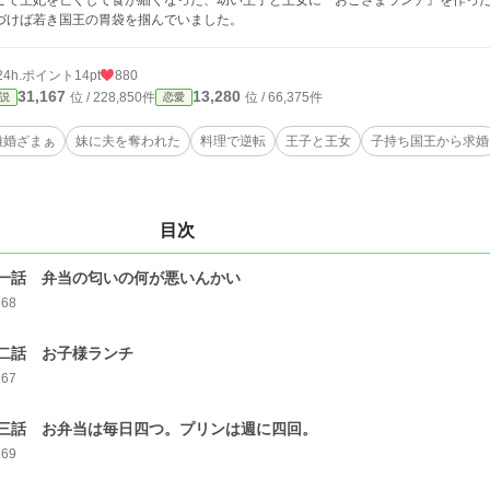
こで王妃を亡くして食が細くなった、幼い王子と王女に『おこさまランチ』を作っ
づけば若き国王の胃袋を掴んでいました。
24h.ポイント
14pt
880
31,167
13,280
位 / 228,850件
位 / 66,375件
説
恋愛
離婚ざまぁ
妹に夫を奪われた
料理で逆転
王子と王女
子持ち国王から求婚
目次
一話 弁当の匂いの何が悪いんかい
168
二話 お子様ランチ
167
三話 お弁当は毎日四つ。プリンは週に四回。
169