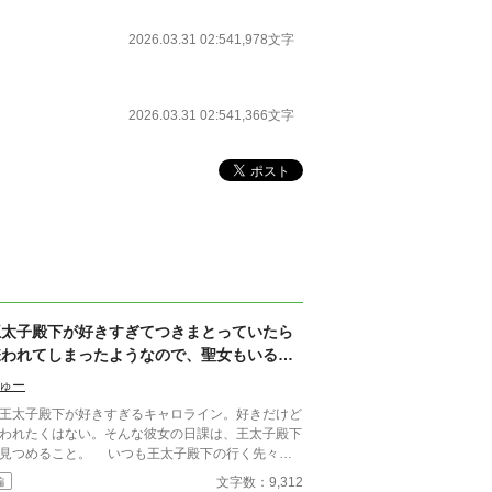
2026.03.31 02:54
1,978文字
2026.03.31 02:54
1,366文字
王太子殿下が好きすぎてつきまとっていたら
嫌われてしまったようなので、聖女もいるこ
とだし悪役令嬢の私は退散することにしまし
ゅー
た。
太子殿下が好きすぎるキャロライン。好きだけど
われたくはない。そんな彼女の日課は、王太子殿下
見つめること。 いつも王太子殿下の行く先々に
没して王太子殿下を見つめていたが、ついにそんな
文字数：9,312
編