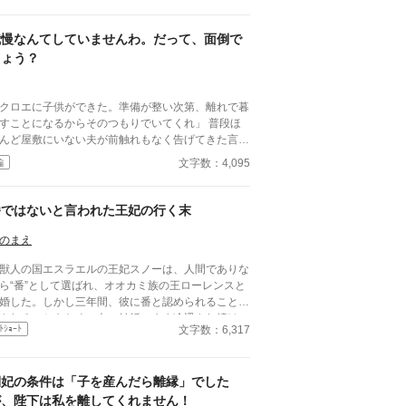
活が終わるときが来る。 聖女が現れたのだ。そ
て、さらにショックなことに、自分が乙女ゲームの
界に転生していてそこで悪役令嬢だったことを思い
我慢なんてしていませんわ。だって、面倒で
す。 王太子殿下に嫌われたくはないキャロライ
しょう？
は、王太子殿下の前から姿を消すことにした。そん
なお話です。 ちょっと切ないお話です。
クロエに子供ができた。準備が整い次第、離れで暮
すことになるからそのつもりでいてくれ」 普段ほ
んど屋敷にいない夫が前触れもなく告げてきた言葉
きっかけに、レティシアは“三年間”の契約を終わら
文字数：4,095
編
とにした。 赤の他人を屋敷に迎えることはし
い。 不要なものに感情を砕く理由などない。 「だ
、面倒でしょう？」 不誠実な夫も、無意味な結
番ではないと言われた王妃の行く末
も、 この際すべて切り捨ててしまいましょう。
のまえ
人の国エスラエルの王妃スノーは、人間でありな
ら“番”として選ばれ、オオカミ族の王ローレンスと
婚した。しかし三年間、彼に番と認められることも
されることもなく、白い結婚のまま冷遇され続け
文字数：6,317
ﾄｼｮｰﾄ
て国に尽くしてきたスノー
ったが、ある日、ローレンスが別の令嬢レイアーを
妊させ、側妃として迎えると知る。ついに心が折れ
側妃の条件は「子を産んだら離縁」でした
スノーは離縁を決意し、国を去ろうとする。 し
しその道中、レイアー嬢の実家の襲撃に遭い、スノ
が、陛下は私を離してくれません！