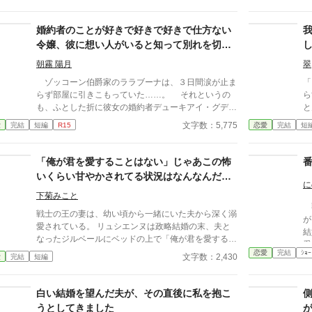
心した伯爵の奥様が伯爵家の一人息子のオックスが成
生
人するまでの一年間は残ってほしいという頼みを受
し
け、いつものようにオックスのお世話をするサラサ。
世
婚約者のことが好きで好きで好きで仕方ない
するとどうしてかオックスは真面目に勉強を始め、社
出
令嬢、彼に想い人がいると知って別れを切り
会勉強と評してサラサと一緒に何度もお出かけをする
ン
出しました〜え、彼が本当に好きだったのは
ようになった。 好みの宝石を聞かれたり、ドレスを
朝霧 陽月
翠
私なんですか！？〜
着せられたり、さらには何度も自分の好きな料理を食
ゾッコーン伯爵家のララブーナは、３日間涙が止ま
「
べさせてもらったりしながらも、あくまでも社会勉強
らず部屋に引きこもっていた……。 それというの
ら
と言い続けるオックス。 二人の甘酸っぱい日々と夫
も、ふとした折に彼女の婚約者デューキアイ・グデー
と
婦になるまでの物語。
レ公爵子息に想い人がいると知ってしまったからだ。
を
文字数：5,775
愛
完結
短編
R15
恋愛
完結
短
※内容はタイトル通りです、基本ヤベェ登場人物しか
せるこ
いません。 ※他サイトにも、同作者ほぼ同タイトル
な
で投稿中。
って
「俺が君を愛することはない」じゃあこの怖
婚
いくらい甘やかされてる状況はなんなんだ。
に
そして一件落着すると、今度は家庭内ストー
下菊みこと
カーに発展した。
獣
戦士の王の妻は、幼い頃から一緒にいた夫から深く溺
が
愛されている。 リュシエンヌは政略結婚の末、夫と
結
なったジルベールにベッドの上で「俺が君を愛するこ
愛
とはない」と宣言される。しかし、ベタベタに甘やか
恋愛
完結
ｼｮｰ
る。 それでも王妃とし
文字数：2,430
愛
完結
短編
されているこの状況では彼の気持ちなど分かりきって
だ
いた。 小説家になろう様でも投稿しています。
懐
白い結婚を望んだ夫が、その直後に私を抱こ
た
か
うとしてきました