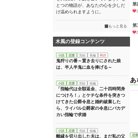
第
とつの物語が、あなたの心を少しだ
け温められますように。
第
もっと見る
木風の登録コンテンツ
小説
恋愛
完結
長編
R15
鬼狩りの番～置き去りにされた娘
は、半人半鬼に血を捧げる～
あ
小説
恋愛
完結
短編
「指輪代は全額返金、二十四時間身
につけろ！」とケチな条件を突きつ
けてきた公爵令息と婚約破棄した
ら、ライバル公爵家の令息にバカデ
カい指輪で求婚
小説
恋愛
完結
短編
恋
離縁を切り出した夫は、まだ私の父