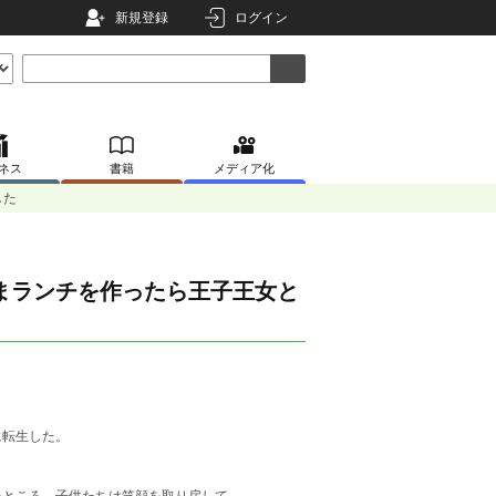
新規登録
ログイン
ネス
書籍
メディア化
した
まランチを作ったら王子王女と
に転生した。