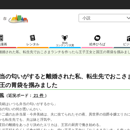
Web
稿漫画
レンタル
絵本ひろば
ビジ
コンテンツ大賞
離婚された私、転生先でおこさまランチを作ったら王子王女と国王の胃袋を掴みま
当の匂いがすると離婚された私、転生先でおこさ
王の胃袋を掴みました
風
（近況ボード：
21 件
）
美緒はいつも弁当の匂いがするから」
当の匂いの何が悪いんかい。
十二歳のお弁当屋・今井美緒は、夫に捨てられたその夜、異世界の伯爵令嬢エリカ
かも転生先でも、夫は妹と浮気中。
度目の離婚をあっさり決めたエリカは、王宮の厨房で働き始める。