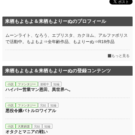
来栖もよもよ＆来栖もよりーぬのプロフィール
ムーンライト、なろう、エブリスタ、カクヨム、アルファポリス
で活動中。もよもよ⇒全年齢作品、もよりーぬ⇒R18作品
もっと見る
来栖もよもよ＆来栖もよりーぬの登録コンテンツ
小説
ファンタジー
連載中
短編
ハイパー営業マン恩田、異世界へ。
小説
ファンタジー
完結
短編
悪役令嬢バトルロワイアル
小説
大衆娯楽
完結
短編
オタクとマニアの戦い