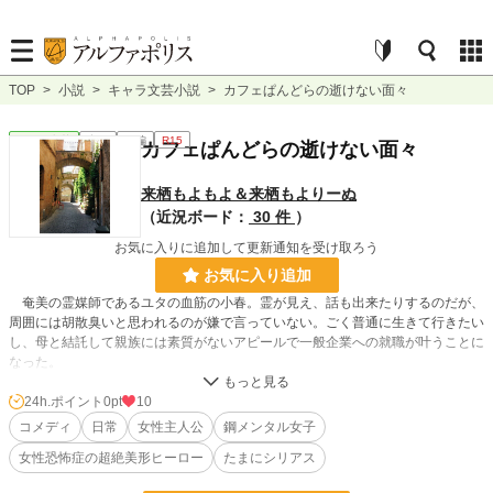
TOP
>
小説
>
キャラ文芸小説
>
カフェぱんどらの逝けない面々
キャラ文芸
完結
長編
R15
カフェぱんどらの逝けない面々
来栖もよもよ＆来栖もよりーぬ
（近況ボード：
30 件
）
お気に入りに追加して更新通知を受け取ろう
お気に入り追加
奄美の霊媒師であるユタの血筋の小春。霊が見え、話も出来たりするのだが、
周囲には胡散臭いと思われるのが嫌で言っていない。ごく普通に生きて行きたい
し、母と結託して親族には素質がないアピールで一般企業への就職が叶うことに
なった。
大学の卒業を間近に控え、就職のため田舎から東京に越し、念願の都会での一
人暮らしを始めた小春だが、昨今の不況で就職予定の会社があっさり倒産してし
24h.ポイント
0pt
10
まう。大学時代のバイトの貯金で数カ月は食いつなげるものの、早急に別の就職
コメディ
日常
女性主人公
鋼メンタル女子
先を探さなければ詰む。だが、不況は根深いのか別の理由なのか、新卒でも簡単
女性恐怖症の超絶美形ヒーロー
たまにシリアス
には見つからない。
就活中のある日、コーヒーの香りに誘われて入ったカフェ。おっそろしく美形