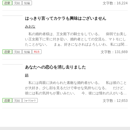
言から、元婚約者の嘘は次々と暴かれ、自滅の連続！ 泣くはずだ
文字数：16,224
恋愛
完結
短編
った婚約破棄は、笑いと溺愛にあふれた人生逆転劇の幕開けだっ
た。
はっきり言ってカケラも興味はございません
みおな
私の婚約者様は、王女殿下の騎士をしている。 病弱でお美し
い王女殿下に常に付き従い、婚約者としての交流も、マトモにし
たことがない。 まぁ、好きになさればよろしいわ。 私には関係
ないことですから。
文字数：131,669
恋愛
完結
短編
R15
あなたへの恋心を消し去りました
鍋
私には両親に決められた素敵な婚約者がいる。 私は彼のこと
が大好き。少し顔を見るだけで幸せな気持ちになる。 だけど、
彼には私の気持ちが重いみたい。 今、彼には憧れの人がいる。
その人は大人びた雰囲気をもつ二つ上の先輩。 彼は心は自由で
文字数：12,653
恋愛
完結
ｼｮｰﾄｼｮｰﾄ
いたい言っていた。 その女性と話す時、私には見せない楽しそ
うな笑顔を向ける貴方を見て、胸が張り裂けそうになる。 友人
たちは言う。お互いに干渉しない割り切った夫婦のほうが気が楽
だって……。 だから私は彼が自由になれるように、魔女にこの
激しい気持ちを封印してもらったの。 ※このお話はハッピーエン
ドではありません。 ※短いお話でサクサクと進めたいと思いま