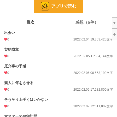
なオネエ言葉を話すオーナーがいる店の隅に、地縛霊がたむろしているのが見え
アプリで読む
た。目の保養と、疲れた体に美味しいコーヒーが飲めてリラックスさせて貰った
お礼に、ちょっとした親切心で「悪意はないので大丈夫だと思うが、店の中に霊
が複数いるので一応除霊してもらった方がいいですよ」と帰り際に告げたら何故
か捕獲され、バイトとして働いて欲しいと懇願される。正社員の仕事が決まるま
目次
感想（6件）
で、と念押しして働くことになるのだが……。
ジバティーと呼んでくれと言う思ったより明るい地縛霊たちと、彼らが度々店
出会い
に連れ込む他の霊が巻き起こす騒動に、虎雄と小春もいつしか巻き込まれる羽目
になる。ほんのりラブコメ、たまにシリアス。
0
2022.02.04 19:35
3,425文字
契約成立
小説
228,618 位 / 228,618 件
0
2022.02.05 11:53
4,144文字
キャラ文芸
5,635 位 / 5,635 件
厄介事の予感
お気に入り
90
0
2022.02.06 00:55
3,199文字
24h.ポイント
0 pt
素人に何をさせる
文字数
120,650
0
2022.02.06 17:28
2,800文字
更新日時
2022.03.11 06:46
そうそう上手くはいかない
初回公開日時
2022.02.04 19:35
0
2022.02.07 12:31
1,807文字
初回完結日時
2022.03.11 06:46
マスターのお宅訪問