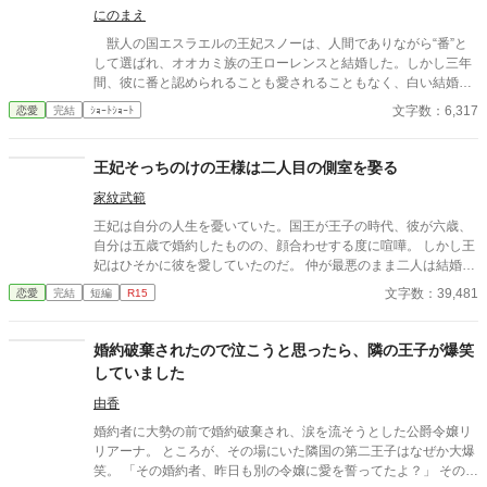
にのまえ
獣人の国エスラエルの王妃スノーは、人間でありながら“番”と
して選ばれ、オオカミ族の王ローレンスと結婚した。しかし三年
間、彼に番と認められることも愛されることもなく、白い結婚の
まま冷遇され続ける。 それでも王妃として国に尽くしてきたス
文字数：6,317
恋愛
完結
ｼｮｰﾄｼｮｰﾄ
ノーだったが、ある日、ローレンスが別の令嬢レイアーを懐妊さ
せ、側妃として迎えると知る。ついに心が折れたスノーは離縁を
決意し、国を去ろうとする。 しかしその道中、レイアー嬢の実
王妃そっちのけの王様は二人目の側室を娶る
家の襲撃に遭い、スノーは命を落とす寸前、自身の命と引き換え
家紋武範
に広域回復魔法で多くの命を救う。 これでスノーの、人生は終
わりのはずだった。 だが次に目を覚ますと、スノーは三年前の
王妃は自分の人生を憂いていた。国王が王子の時代、彼が六歳、
結婚式当日に戻っていた。何度死んでも、何度拒絶しても、結婚
自分は五歳で婚約したものの、顔合わせする度に喧嘩。 しかし王
式の誓いの瞬間へと戻される。 番から逃れようと、スノーは何
妃はひそかに彼を愛していたのだ。 仲が最悪のまま二人は結婚
度も死を選ぶが――。
し、結婚生活が始まるが当然国王は王妃の部屋に来ることはな
文字数：39,481
恋愛
完結
短編
R15
い。 そればかりか国王は側室を持ち、さらに二人目の側室を王宮
に迎え入れたのだった。
婚約破棄されたので泣こうと思ったら、隣の王子が爆笑
していました
由香
婚約者に大勢の前で婚約破棄され、涙を流そうとした公爵令嬢リ
リアーナ。 ところが、その場にいた隣国の第二王子はなぜか大爆
笑。 「その婚約者、昨日も別の令嬢に愛を誓ってたよ？」 その一