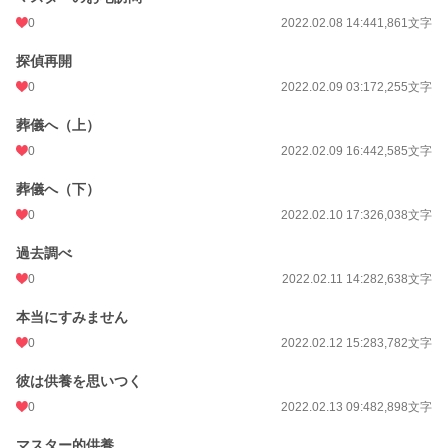
0
2022.02.08 14:44
1,861文字
週間ポイント
0 pt (228,618 位)
探偵再開
月間ポイント
63 pt (75,351 位)
0
2022.02.09 03:17
2,255文字
年間ポイント
1,073 pt (82,697 位)
葬儀へ（上）
累計ポイント
90,456 pt (32,079 位)
0
2022.02.09 16:44
2,585文字
葬儀へ（下）
0
2022.02.10 17:32
6,038文字
過去調べ
0
2022.02.11 14:28
2,638文字
本当にすみません
0
2022.02.12 15:28
3,782文字
彼は供養を思いつく
0
2022.02.13 09:48
2,898文字
マスター的供養