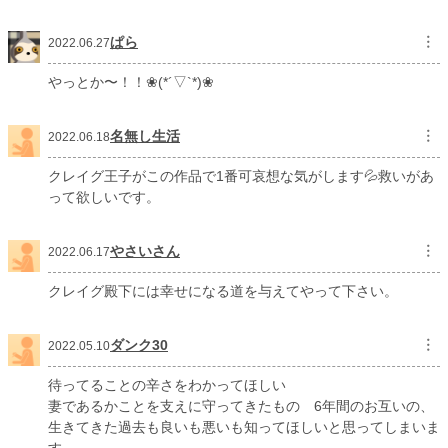
ぱら
︙
2022.06.27
やっとか〜！！❀(*´▽`*)❀
名無し生活
︙
2022.06.18
クレイグ王子がこの作品で1番可哀想な気がします💦救いがあ
って欲しいです。
やさいさん
︙
2022.06.17
クレイグ殿下には幸せになる道を与えてやって下さい。
ダンク30
︙
2022.05.10
待ってることの辛さをわかってほしい
妻であるかことを支えに守ってきたもの 6年間のお互いの、
生きてきた過去も良いも悪いも知ってほしいと思ってしまいま
す