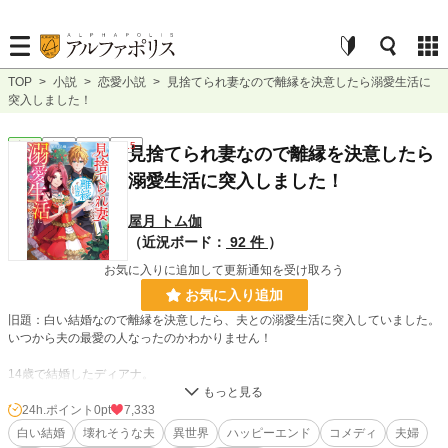
TOP
>
小説
>
恋愛小説
>
見捨てられ妻なので離縁を決意したら溺愛生活に
突入しました！
恋愛
完結
長編
R15
見捨てられ妻なので離縁を決意したら
溺愛生活に突入しました！
屋月 トム伽
（近況ボード：
92 件
）
お気に入りに追加して更新通知を受け取ろう
お気に入り追加
旧題：白い結婚なので離縁を決意したら、夫との溺愛生活に突入していました。
いつから夫の最愛の人なったのかわかりません！
14歳で結婚したディアナ。
夫となったのは、18歳のアクスウィス公爵家の嫡男フィルベルド様。
しかし、一度お会いしただけで、彼は一緒に住めないといい、その日からお会い
24h.ポイント
0pt
7,333
することは無かった。
白い結婚
壊れそうな夫
異世界
ハッピーエンド
コメディ
夫婦