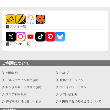
断転載を禁止します。 ※朗読動画の無断配信も禁止します 「Cop
yright（C）2023-まほりろ／若松咲良」 某小説サイトに投稿し
た掌編八作品をこちらに転載しました。 【収録作品】 ①「今まで
お世話になりました旦那様もお元気で〜ポーカーフェイスの似合
う天才貴公子と称された公爵は、妻の残していった離婚受理証明
書を握りしめ涙と鼻水を垂らす」 ②「何をされてもやり返せない
アプリ一覧
臆病な公爵令嬢は、王太子に竜の生贄にされ壊れる。能ある鷹と
天才美少女は爪を隠す」 ③「運命的な出会いからの即日プロポー
ズ。婚約破棄された天才錬金術師は新しい恋に生きる！」 ④「4
月1日10時30分喫茶店ルナ、婚約者は遅れてやってきた〜新聞は
公式SNS一覧
星座占いを見る為だけにある訳ではない」 ⑤「『お姉様はズル
い！』が口癖の双子の弟が現世の婚約者！ 前世では弟を立てる
事を親に強要され馬鹿の振りをしていましたが、現世では奴とは
他人なので天才として実力を充分に発揮したいと思います！」 ⑥
「婚約破棄をしたいと彼は言った。契約書とおふだにご用心」 ⑦
ご利用について
「伯爵家に半世紀仕えた老メイドは伯爵親子の罠にハマり無一文
で追放される。老メイドを助けたのはポーカーフェイスの美女で
利用規約
ヘルプ
した」 ⑧「お客様の中に褒め褒めの感想を書ける方はいらっしゃ
いませんか？ 天才美文感想書きVS普通の少女がえんぴつで書い
アルファコイン利用規約
投稿ガイドライン
た感想！」
レンタルサービス利用規約
プライバシーポリシー
スコア利用規約
お問い合わせ
特定商取引法に基づく表示
利用者情報の外部送信について