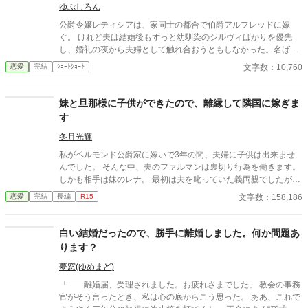
ゆぷしろん
公爵令嬢レティシアは、家同士の都合で伯爵アルフレッドに嫁
ぐ。 けれど夫は結婚後もずっと幼馴染のシルヴィばかりを優先
し、婚礼の夜から夫婦として触れ合おうともしなかった。名ばか
りの妻として伯爵家を支え、領地経営まで立て直しても、彼にと
文字数：10,760
恋愛
完結
ｼｮｰﾄｼｮｰﾄ
ってレティシアは“都合のいい伯爵夫人”でしかない。 やがて結婚
一周年の夜、アルフレッドが自分を手放す気はない一方で、幼馴
染を屋敷に迎え入れようとしている会話を聞いてしまったレティ
妹と旦那様に子供ができたので、離縁して隣国に嫁ぎま
シアは、ついに決意する。 ――もう、この結婚には見切りをつけ
す
よう。 夜明け前、彼女は離縁の準備を整え、伯爵邸を出奔。 身を
寄せた北の港町で薬舗を手伝いながら、自分の力で生きる穏やか
冬月光輝
な日々を手に入れていく。そこで出会ったのは、身分ではなく一
私がベルモンド公爵家に嫁いで3年の間、夫婦に子供は出来ませ
人の女性として彼女を尊重してくれる青年医師ノアだった。 一
んでした。 そんな中、夫のファルマンは裏切り行為を働きます。
方、都合よく尽くしてくれる妻を失ったアルフレッドは、ようや
しかも相手は妹のレナ。 最初は夫を叱っていた義両親でしたが、
く自分が何を失ったのかを思い知ることになる。 幼馴染ばかりを
レナに子供が出来たと知ると私を責めだしました。 夫も婚約中か
文字数：158,186
恋愛
完結
長編
R15
優先する婚約者との白い結婚に終止符を打ち、傷ついた公爵令嬢
ら私からの愛は感じていないと口にしており、あの頃に婚約破棄
が新天地で本当の幸せを掴む、離縁から始まる逆転ラブストーリ
していればと謝罪すらしません。 最後には、二人と子供の幸せを
ー。
害する権利はないと言われて離縁させられてしまいます。 それか
白い結婚だったので、勝手に離婚しました。何か問題あ
らまもなくして、隣国の王子であるレオン殿下が我が家に現れま
ります？
した。 「約束どおり、私の妻になってもらうぞ」 確かにそんな約
束をした覚えがあるような気がしますが、殿下はまだ5歳だった
夢窓(ゆめまど)
ような……。 言われるがままに、隣国へ向かった私。 その頃にな
「――離婚届、受理されました。お疲れさまでした」 教会の事務
って、子供が出来ない理由は元旦那にあることが発覚して――。
官がそう言ったとき、私は心の底からこう思った。 ああ、これで
ベルモンド公爵家ではひと悶着起こりそうらしいのですが、もう