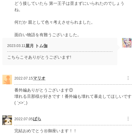
どう接していたら 第一王子は歪まずにいられたのでしょう
ね。
何だか 親として色々考えさせられました。
面白い物語を有難うございました。
屋月 トム伽
2023.03.11
こちらこそありがとうございます!
マリオ
︙
2022.07.15
番外編ありがとうございます😊
壊れる旦那様が好きです！番外編も壊れて暴走してほしいです
( ˊ̱˂˃ˋ̱ )
ぱら
︙
2022.07.05
完結おめでとう㊗御座います！！