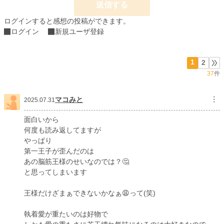
送信する
お気に入り
5,862
ログインすると感想の投稿ができます。
24h.ポイント
0 pt
ログイン
新規ユーザ登録
文字数(レンタル含む)
166,832
1
2
更新日時
2025.11.28 12:54
37
件
初回公開日時
2022.04.25 22:36
初回完結日時
2022.07.24 21:52
マコみと
︙
2025.07.31
週間ポイント
266 pt (21,301 位)
面白いから
何度も読み返してますが
月間ポイント
1,386 pt (19,902 位)
やっぱり
第一王子が歪んだのは
年間ポイント
99,628 pt (6,006 位)
あの脳筋王様のせいなのでは？🤔
累計ポイント
5,610,914 pt (651 位)
と思ってしまいます
王様だけざまぁできないかなぁ😩って(笑)
執着愛が重たいのは好物で