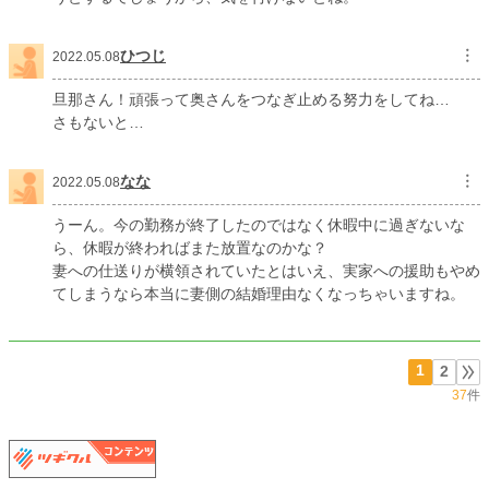
ひつじ
︙
2022.05.08
旦那さん！頑張って奥さんをつなぎ止める努力をしてね…
さもないと…
なな
︙
2022.05.08
うーん。今の勤務が終了したのではなく休暇中に過ぎないな
ら、休暇が終わればまた放置なのかな？
妻への仕送りが横領されていたとはいえ、実家への援助もやめ
てしまうなら本当に妻側の結婚理由なくなっちゃいますね。
1
2
37
件