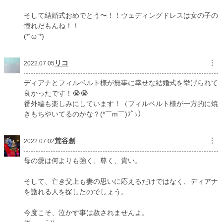
そして結婚式おめでとう〜！！ウェディングドレスは女の子の
憧れだもんね！！
(*´ω`*)
リコ
︙
2022.07.05
ディアナとフィルベルト様が無事に幸せな結婚式を挙げられて
良かったです！😭😭
番外編も楽しみにしています！（フィルベルト様が一方的に焼
きもちやいてるのかな？(*￣m￣)ﾌﾟｯ）
荒谷創
︙
2022.07.02
母の愛は何よりも強く、尊く、貴い。
そして、亡き父上も妻の思いに応えるだけではなく、ディアナ
を護れる人を探したのでしょう。
今度こそ、泣かす事は赦されませんよ。