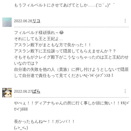
もうフィルベルトにさせてあげてとしか……(´□｀｡)°゜
リコ
︙
2022.06.28
フィルベルド様頑張れ～😂
それにしても王と王妃よ…
アスラン殿下がまともな方で良かった！！
アスラン殿下に王位譲って隠居してもらえませんか？？
そもそもがクレイグ殿下がこうなっちゃったのは王と王妃のせ
いなのでは？
自分達の失敗を他の人（貴族）に押し付けようとしないで隠居
して自分達で責任もって見てください۹(◦`H´◦)۶ﾌﾟﾝｽｶ！
ぱら
︙
2022.06.27
やべぇ！！ディアナちゃんの所に行く事しか頭に無い！！ꉂꉂ(˃᷄
ꇴ˂᷅ )ʬʬʬ
長かったもんね〜！！ガンバ！！
(｡>_<｡)