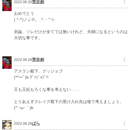
荒谷創
︙
2022.06.30
おめでとう
( ^-^)ノ∠※。.:*:・'°☆
勿論、ソレだけが全てでは無いけれど、夫婦になるというのは
大切な事です。
荒谷創
︙
2022.06.28
アスラン殿下、グッジョブ
(*^ーﾟ)b ｸﾞｯｼﾞｮﾌﾞ!!
王も王妃もろくな事を考えない……
とりあえずクレイグ殿下の受け入れ先は後で考えましょう。
(*´･ω･｀)b
ぱら
︙
2022.06.28