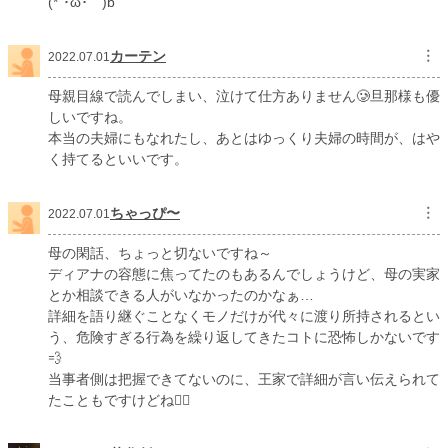
(*´･ω･｀)b
カーテン
︙
2022.07.01
母親目線で読んでしまい、泣けて仕方ありません🥲旦那様も優
しいですね。
本当の夫婦にもなれたし、あとはゆっくり夫婦の時間が、はや
く持てるといいです。
ちゃっぴ〜
︙
2022.07.01
母の閑話、ちょっと切ないですね～
ディアナの容態に焦ってたのもあるんでしょうけど、母の実家
とか相談できる人がいなかったのかなぁ…
詳細を語り継ぐことなくモノだけが代々に渡り所持されるとい
う、危険すぎる行為を繰り返してきたコトに恐怖しかないです
💨
当事者側は把握できてないのに、王家で詳細が言い伝えられて
たこともですけどね😮‍💨