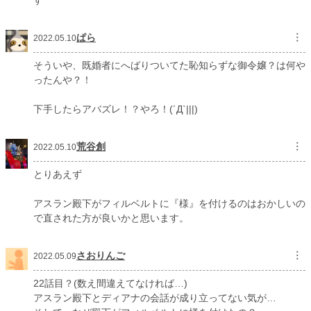
ぱら
︙
2022.05.10
そういや、既婚者にへばりついてた恥知らずな御令嬢？は何や
ったんや？！
下手したらアバズレ！？やろ！(´Д`|||)
荒谷創
︙
2022.05.10
とりあえず
アスラン殿下がフィルベルトに『様』を付けるのはおかしいの
で直された方が良いかと思います。
さおりんご
︙
2022.05.09
22話目？(数え間違えてなければ…)
アスラン殿下とディアナの会話が成り立ってない気が…