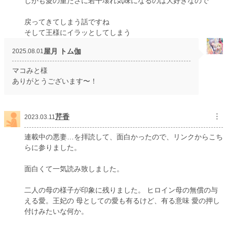
しかも愛の重たさに若干壊れ気味になるのは大好きなので
戻ってきてしまう話ですね
そして王様にイラッとしてしまう
屋月 トム伽
2025.08.01
マコみと様
ありがとうございます〜！
芹香
︙
2023.03.11
連載中の悪妻…を拝読して、面白かったので、リンクからこち
らに参りました。
面白くて一気読み致しました。
二人の母の様子が印象に残りました。 ヒロイン母の無償の与
える愛。王妃の 母としての愛も有るけど、有る意味 愛の押し
付けみたいな何か。