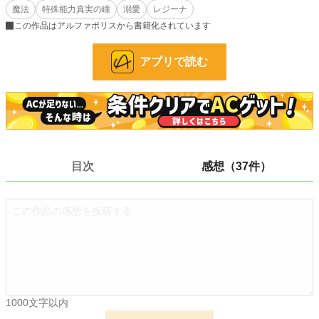
魔法
特殊能力真実の瞳
溺愛
レジーナ
そして、ディアナが20歳になった時、夫であるフィルベルド様と夜会でお会い
することになった。
この作品はアルファポリスから書籍化されています
しかし、フィルベルド様は現れず、バルコニーでハンカチを落として拾おうとす
ると、知らない騎士様に自殺未遂の疑いをかけられる。
アプリで読む
そして、夫に会えなくて離縁を決意すると、屋敷が全焼してしまった。
そんな中で私に自殺未遂の疑いをかけた男性が私を探しており……彼は「夫は俺
だ！」と、とんでもない告白をして来た。
「君は最愛の妻だ！」
一体いつから！？
目次
感想（37件）
離縁を決意した妻と溺愛したい夫のおかしなじれじれ夫婦の話です。
★無断転載禁止！
★あらすじは時々更新します。
小説
228,692 位 / 228,692 件
1000文字以内
恋愛
66,343 位 / 66,343 件