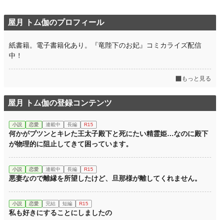
屋月 トム伽のプロフィール
紙書籍。電子書籍化あり。『竜陛下のお妃』コミカライズ配信
中！
もっと見る
屋月 トム伽の登録コンテンツ
小説
恋愛
連載中
長編
R15
何かがプツンとキレた王太子殿下と死にたい精霊姫…なのに殿下
が物理的に阻止してきて困っています。
小説
恋愛
連載中
長編
R15
悪妻なので離縁を所望したけど、旦那様が離してくれません。
小説
恋愛
完結
短編
R15
私も好きにすることにしましたの