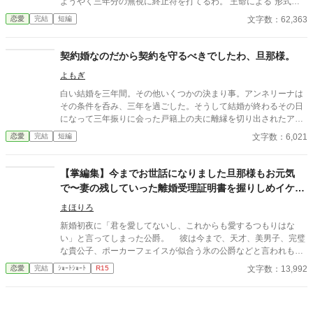
ようやく三年分の無視に終止符を打てるわ。 王命による“形式結
私には関係ありません。 ※ざまぁパートは第16話〜です
婚”。 夫の顔も知らず、手紙もなし、戦地から帰ってきたという
文字数：62,363
恋愛
完結
短編
噂すらない。 だから、はい、離婚。勝手に。 白い結婚だったの
で、勝手に離婚しました。 何か問題あります？
契約婚なのだから契約を守るべきでしたわ、旦那様。
よもぎ
白い結婚を三年間。その他いくつかの決まり事。アンネリーナは
その条件を呑み、三年を過ごした。そうして結婚が終わるその日
になって三年振りに会った戸籍上の夫に離縁を切り出されたアン
ネリーナは言う。追加の慰謝料を頂きます――
文字数：6,021
恋愛
完結
短編
【掌編集】今までお世話になりました旦那様もお元気
で〜妻の残していった離婚受理証明書を握りしめイケメ
ン公爵は涙と鼻水を垂らす
まほりろ
新婚初夜に「君を愛してないし、これからも愛するつもりはな
い」と言ってしまった公爵。 彼は今まで、天才、美男子、完璧
な貴公子、ポーカーフェイスが似合う氷の公爵などと言われもて
はやされてきた。 しかし新婚初夜に暴言を吐いた女性が、初恋
文字数：13,992
恋愛
完結
ｼｮｰﾄｼｮｰﾄ
R15
の人で、命の恩人で、伝説の聖女で、妖精の愛し子であったこと
を知り意気消沈している。 彼の手には元妻が置いていった「離
婚受理証明書」が握られていた……。 他掌編七作品収録。 ※無