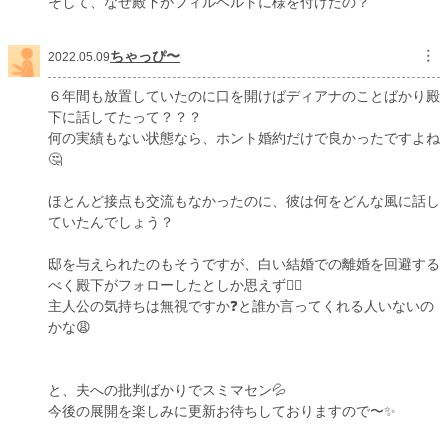
そして、なぜ殿下がフィルベルトに様を付けたの？
ちゃっぴ〜
︙
2022.05.09
６年間も放置していたのに口を開けばディアナのことばかり殿
下に話してたって？？？
何の実績もない状態なら、ホント婚約だけで良かったですよね
🤔
ほとんど接点も交流もなかったのに、彼は何をどんな風に話し
ていたんでしょう？
邸を与えられたのもそうですが、白い結婚での離婚を回避する
べく殿下がフォローしたとしか思えず😮‍💨
主人公の気持ちは無視ですか❓と誰か言ってくれる人いないの
かな😩
と、夫への批判ばかりでスミマセン💦
今後の展開を楽しみに更新お待ちしておりますので〜✨