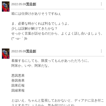
荒谷創
︙
2022.05.09
箱には仕掛けがありそうですねぇ
ま、必要な時がくれば判るでしょうよ。
少しは誤解が解けてきたかな？
せっかく言葉が話せるのだから、よくよく話し合いましょう。
(*´･ω･｀)b
荒谷創
︙
2022.05.09
着服するにしても、限度ってもんがあっただろうに。
阿呆か。いや、阿呆だな。
悪因悪果
善因善果
因果応報
因縁果報
とはいえ、ちゃんと監視しておかないと、ディアナに泣き付こ
うとするでしょうから、気を付けないとね。