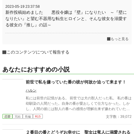
2023-05-19 23:37:58
新作投稿始めました 悪役令嬢は『壁』になりたい ～『壁に
なりたい』と望む不器用な転生ヒロインと、そんな彼女を溺愛す
る彼女の『推し』の話～
もっと見る
このコンテンツについて報告する
あなたにおすすめの小説
前世で私を嫌っていた番の彼が何故か迫って来ます！
ハルン
私には前世の記憶がある。 前世では犬の獣人だった私。 私の番は
幼馴染の人間だった。自身の番が愛おしくて仕方なかった。しか
し、人間の彼には獣人の番への感情が理解出来ず嫌われていた。
それでも諦めずに彼に好きだと告げる日々。 そんな時、とある出
文字数：39,072
恋愛
完結
長編
R15
来事で命を落とした私。 彼に会えなくなるのは悲しいがこれでも
う彼に迷惑をかけなくて済む…。そう思いながら私の人生は幕を
閉じた……筈だった。
２番目の番とどうぞお幸せに 聖女は竜人に溺愛される