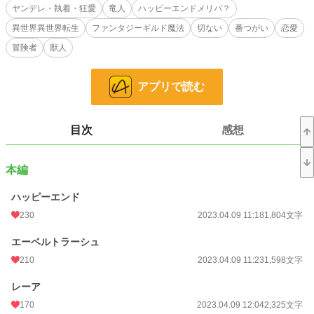
ヒーローは普段穏やかですが、スイッチ入るとややドS。
ヤンデレ・執着・狂愛
竜人
ハッピーエンドメリバ？
そして安定のヤンデレさん☆
異世界異世界転生
ファンタジーギルド魔法
切ない
番つがい
恋愛
ちょっぴり切ない、でもちょっとした剣と魔法の冒険ありの（私とヒロイン的に
冒険者
獣人
は）ハッピーエンド（執着心むき出しのヒーローに囚われてしまったので、見よ
うによってはメリバ？）のお話です。
アプリで読む
別サイトに公開済の小説を編集し直して掲載しています。
小説
5,000 位 / 228,926 件
目次
感想
恋愛
2,558 位 / 66,394 件
本編
お気に入り
1,090
ハッピーエンド
24h.ポイント
298 pt
230
2023.04.09 11:18
1,804文字
文字数
55,989
エーベルトラーシュ
更新日時
2023.04.12 09:45
210
2023.04.09 11:23
1,598文字
初回公開日時
2023.04.09 11:18
レーア
初回完結日時
2023.04.12 09:46
170
2023.04.09 12:04
2,325文字