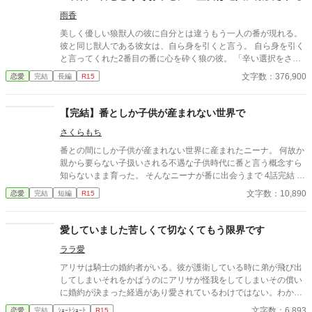
雨香
美しく優しい狼獣人の彼に自分とは違うもう一人の番が現れる。
彼と同じ獣人である彼女は、自ら身を引くと言う。 自ら身を引く
と言ってくれた2番目の番に心を砕く狼の彼。 「辛い選択をさせ
てしまった彼女の最後の願いを叶えてやりたい。彼女は、私との
文字数：376,900
恋愛
完結
長編
R15
思い出が欲しいそうだ」 異世界に召喚されて狼獣人の番になった
主人公の溺愛逆ハーレム風話です。 異世界激甘溺愛ばなしをお楽
しみいただければ。
【完結】番としか子供が産まれない世界で
さくらもち
番との間にしか子供が産まれない世界に産まれたニーナ。 何故か
親から要らない子扱いされる不遇な子供時代に番と言う概念すら
知らないまま育った。 そんなニーナが番に出会うまで 4話完結 出
会えたところで話は終わってます。
文字数：10,890
恋愛
完結
短編
R15
愛していました苦しくて切なくてもう限界です
ララ愛
アリサは騎士の婚約者がいる。彼が護衛している時に弟が飛び出
してしまいそれをかばうのにアリサが怪我をしてしまいその償い
に婚約が決まった経過があり愛されているわけではない。わかっ
ていたのに彼が優しい眼で女騎士の同期と一緒にいる時苦しくて
文字数：6,893
恋愛
完結
ｼｮｰﾄｼｮｰﾄ
R15