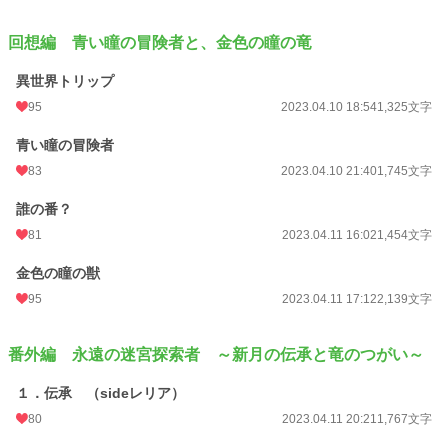
回想編 青い瞳の冒険者と、金色の瞳の竜
異世界トリップ
95
2023.04.10 18:54
1,325文字
青い瞳の冒険者
83
2023.04.10 21:40
1,745文字
誰の番？
81
2023.04.11 16:02
1,454文字
金色の瞳の獣
95
2023.04.11 17:12
2,139文字
番外編 永遠の迷宮探索者 ～新月の伝承と竜のつがい～
１．伝承 （sideレリア）
80
2023.04.11 20:21
1,767文字