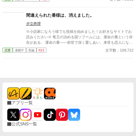
たまらない・・・切ないのは私だけが愛しているから切なくても
う限界・・・
間違えられた番様は、消えました。
夕立悠理
※小説家になろう様でも投稿を始めました！お好きなサイトでお
読みください※ 竜王の治める国ソフームには、運命の番という存
在がある。 運命の番――前世で深く愛しあい、来世も恋人になろ
うと誓い合った相手のことをさす。特に竜王にとっての「運命の
文字数：109,722
恋愛
連載中
長編
R15
番」は特別で、国に繁栄を与える存在でもある。 「ロイゼ、君は
私の運命の番じゃない。だから、選べない」 ずっと慕っていた竜
王にそう告げられた、ロイゼ・イーデン。しかし、ロイゼは、知
っていた。 ロイゼこそが、竜王の『運命の番』だと。 「エルマ、
私の愛しい番」 けれどそれを知らない竜王は、今日もロイゼの親
友に愛を囁く。 いつの間にか、ロイゼの呼び名は、ロイゼから番
の親友、そして最後は嘘つきに変わっていた。 名前を失くしたロ
イゼは、消えることにした。
アプリ一覧
公式SNS一覧