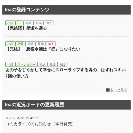
teaの登録コンテンツ
小説
BL
完結
短編
R15
【完結済】星瀬を遡る
小説
恋愛
完結
長編
R15
【完結】 悪役令嬢は『壁』になりたい
小説
ファンタジー
完結
長編
R15
あの子を甘やかして幸せにスローライフする為の、はずれスキル
7回の使い方
もっと見る
teaの近況ボードの更新履歴
2025-12-26 19:49:53
コミカライズのお知らせ（本日発売）