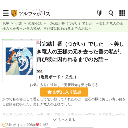
TOP
>
小説
>
恋愛小説
>
【完結】番（つがい）でした ～美しき竜人の王
様の元を去った番の私が、再び彼に囚われるまでのお話～
恋愛
完結
長編
R15
【完結】番（つがい）でした ～美し
き竜人の王様の元を去った番の私が、
再び彼に囚われるまでのお話～
tea
（近況ボード：
7 件
）
お気に入りに追加して更新通知を受け取ろう
お気に入り追加
かつて私を妻として番として乞い願ってくれたのは、宝石の様に美しい青い目を
し冒険者に扮した、美しき竜人の王様でした。
番に選ばれたものの、一度は辛くて彼の元を去ったレーアが、番であるエーヴェ
ルトラーシュと再び結ばれるまでのお話です。
24h.ポイント
298pt
4,162