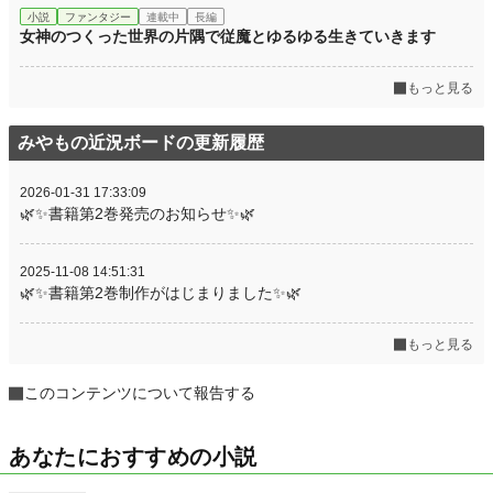
文字数
12,294
小説
ファンタジー
連載中
長編
女神のつくった世界の片隅で従魔とゆるゆる生きていきます
更新日時
2026.07.07 16:50
初回公開日時
2026.05.04 09:50
もっと見る
週間ポイント
821 pt (10,351 位)
みやもの近況ボードの更新履歴
月間ポイント
5,815 pt (7,345 位)
2026-01-31 17:33:09
年間ポイント
31,923 pt (14,522 位)
🌿✨書籍第2巻発売のお知らせ✨🌿
累計ポイント
31,923 pt (56,479 位)
2025-11-08 14:51:31
🌿✨書籍第2巻制作がはじまりました✨🌿
もっと見る
このコンテンツについて報告する
あなたにおすすめの小説