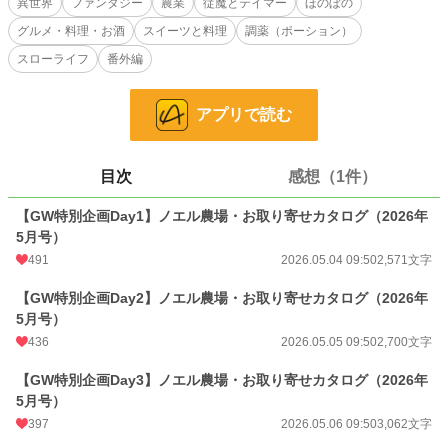
異世界
ファンタジー
農業
従魔とテイマー
ほのぼの
グルメ・料理・お酒
スイーツと料理
調薬（ポーション）
特別企画： 世界観を活かした体験型コンテンツ（例：お取り寄せカタログ 等）
スローライフ
番外編
番外編（SS）： 本編の幕間や、キャラクターたちの知られざる日常の断片
■ 本編未読の方へ
アプリで読む
各お話は数分で読める短編形式です。ノエル農場の「甘くておいしいスローライ
フ」を、まずはここからお気軽にご試食ください。
≪本編ざっくり解説≫
目次
感想（1件）
この物語は、農業を愛する主人公ノエルが、家族のような従魔（じゅうま）たち
と異世界で送る「丁寧な暮らし」を描いたスローライフ・ファンタジーです。彼
女に与えられた使命は、ただ「星と生き物を愛し、時には救い、生活するこ
【GW特別企画Day1】ノエル農場・お取り寄せカタログ（2026年
と」。大自然のなか、仲間たちとまったり、ゆるゆると流れる時間を分かち合
5月号）
う、ほのぼのとした毎日を過ごしています。
491
2026.05.04 09:50
2,571文字
しかし、本人はごく普通の農家だと思い込んでいるものの、彼女の手が生み出す
【GW特別企画Day2】ノエル農場・お取り寄せカタログ（2026年
料理やアイテムは、どれも規格外の力を秘めたものばかり。そのあまりの価値と
5月号）
効果に、周囲の貴族や同郷の転生者たちは驚愕し、時には振り回されて胃を痛め
ることも……。そんな彼女の無自覚な豊かさが、結果として周囲の人々を癒や
436
2026.05.05 09:50
2,700文字
し、世界を救っていく物語です。
【GW特別企画Day3】ノエル農場・お取り寄せカタログ（2026年
※本編の更新日：土日＋α
5月号）
397
2026.05.06 09:50
3,062文字
■ フォロワーの皆様へ