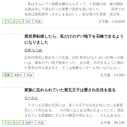
私はオルレアン侯爵令嬢のエルティア。十四歳の頃、家の階段
を踏み外して頭を打った衝撃で前世を思い出した。 前世での
名前は坂島碧衣（さかしまあおい）。祖父母の引退後、祖父母の
経営していた大好きなカフェを継ぐつもりでいたのに就職先がブ
文字数：118,809
ファンタジー
完結
長編
ラック企業で過労の挙句、継ぐ前に死んでしまった。そして、自
分が息抜きでやっていた乙女ゲーム「星屑のカンパニー」の悪役
令嬢、オルレアン侯爵令嬢エルティアに転生してることに気がつ
異世界転移したら、私だけのデパ地下を召喚できるよう
いた。 エルティアは１８歳の舞踏会で婚約者から悪役令嬢とし
になりました
て断罪され、婚約破棄を言い渡される。その後、父親から家を追
い出され、よからぬ輩に襲われて殺される。 前世だってやりた
日和 なつめ
かったことができずに死んでしまったのに、転生してもそんな悲
広告代理店に勤める二十五歳、日向 芽衣(ひなた めい)の唯一の救
惨な人生を送るなんて、たまったもんじゃない！！それなら私は
いは、週末のデパ地下散策だった。 ある夜、力尽きるように倒れ
前世継ごうと思っていた祖父母のやっていたようなカフェを開い
た芽衣が目を覚ますと、そこは発酵もバターも甘いものもない異
て楽しく自由な人生を送りたい。 そして私は王都と実家を飛び
世界。 けれど彼女には、誰かに食を届けるたび商品が増えてい
文字数：14,080
恋愛
連載中
長編
出して森が開けた自然豊かな場所で念願のカフェを侍女のシサと
く、自分だけの百貨店〈メルシー百貨店〉という不思議なスキル
ともに開くことができた。 森が開けた自然豊かな場所で楽しく
が宿っていた。 溶けたバターがじゅわっと染みた、ほくほくのじ
自由にカフェをやっていたら、個性豊かなS級冒険者たちが常連
ゃがバター。 宝石みたいな輝きのあまい苺。口の中で溶けて無く
家族に忘れられていた第五王子は愛され生活を送る
として私のカフェにやってくるようになりました！
なるとろ〜り食感のプリン。 芽衣が届ける食は、俯いていた人た
りーさん
ちの顔を次々と笑顔に変えていく。 やがてその香りは、儚げな美
貌の魔術師団長 アルベールを引き寄せる。 涼しい表情が、美味し
アズール王国の王宮には、多くの王子や王女が住んでいる蒼星
いものの前でだけとろけるようにほどけて——。 やさしい異世界
宮という宮がある。 その宮にはとある噂が広まっていた。併設
デパ地下グルメ、開店です。 ※本作品は『小説家になろう』でも
されている図書館に子どもの幽霊が現れると。 そんなある日、
掲載しています。
図書館に出入りしていた第一王子は子どものような人影を見かけ
文字数：86,166
ファンタジー
連載中
長編
る。 その時、父である国王にすら忘れられ、存在を知られてい