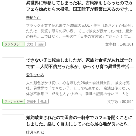
異世界に転移してしまった私、古民家をもらったのでカ
フェを始めたら大盛況。国王陛下が頻繁に来るのです
が、どうしたらいいですか？
来栖とむ
ブラック企業で疲れ果てた30歳の元OL・美里（みさと）が転移し
た先は、見渡す限りの深い森。 そこで彼女が授かったのは、魔女
の称号……ではなく、一軒の**「日本の古民家」**だった！ 亡き
祖母が遺したその屋敷には、異世界では失われたはずの「お醤
文字数：148,101
ファンタジー
完結
長編
油」「お味噌」「白いお砂糖」という禁断の調味料が眠っていて
――。 「えっ、唐揚げにそんなに感動しちゃうの？」 「プリン一
口で、国王陛下が泣いちゃった……！？」 おにぎり、オムライ
できない子に転生しましたが、家族と食卓があれば十分
ス、そして肉汁溢れるハンバーグ。 現代日本の「当たり前」が、
です ―人間不信だった私が、ゆっくり育つ異世界生活―
この世界では常識を覆す究極の美食に。 お掃除のプロな親子や、
お忍びの王様、さらにはツンデレな宮廷料理人まで巻き込んで、
愛朱ひいろ
美味しい香りに包まれた、心もお腹も満たされるスローライフが
人の顔色ばかり伺い、心を壊した26歳の会社員女性。 彼女は死
今、始まります！
後、異世界で「できない子」として転生する。 魔法は使えない。
体は不器用で、成長も人より遅い。 前世の記憶のせいで、人と関
わることが少し怖い。 けれどこの世界には、 見守り支えてくれる
文字数：80,594
ファンタジー
連載中
長編
両親と、 あたたかい食卓があった。 泣いて、つまずいて、できな
いことに落ち込みながら、 彼女は少しずつ「できないままでも、
生きていていい」と知っていく。 これは、 最強でもチートでもな
婚約破棄されたので田舎の一軒家でカフェを開くことに
い主人公が、 家族と食事に支えられながら、ゆっくり育ち直す 生
しました。楽しく自由にしていたら居心地が良いとS級
活密着型・異世界転生×成長×グルメファンタジー。 ……の、予定
冒険者達が毎日通い詰めるようになりました
です。 毎日更新できるように執筆がんばります！
緋月らむね