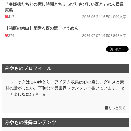
「こんな企画が見たい」「このアイテムの詳細を知りたい」といったご要望は、
「◆姫様たちとの癒し時間とちょっぴりさびしい夜と」の未収録
各エピソードのコメント欄にて随時受付中です。
原稿
ーーーーーーーーーーーーーーーーーー
417
2026.06.21 16:50
1,099文字
【コミカライズ＆書籍二巻好評発売中】
【箱庭の余白】星降る夜の流しそうめん
書籍『女神のつくった世界の片隅で従魔とゆるゆる生きていきます』一巻・二巻
376
2026.07.07 16:50
2,862文字
発売中。
書籍限定の書き下ろし・加筆エピソードも盛りだくさん。
挿絵や内容もより瑞々しいアストレイリアでの生活を楽しめます。
書店・電子書籍でご購入いただけます♪
一巻Amazon▶https://amzn.asia/d/0eXSSRg3
二巻Amazon▶https://amzn.asia/d/0dACqQeA
みやものプロフィール
そしてこの度、「コミカライズ化」が決定いたしました！！
Xでも物語や情報を発信中→@miyamo46826314
ぜひフォロー＆感想シェアで応援していただけると嬉しいです！！
「ストックは心のゆとり アイテム収集は心の癒し」グルメと素
材の話がしたい。平和な？異世界ファンタジー書いています。 ど
小説
5,500 位 / 228,979 件
うぞよしなに(∩´∀｀)∩
ファンタジー
960 位 / 53,352 件
もっと見る
お気に入り
179
みやもの登録コンテンツ
24h.ポイント
262 pt