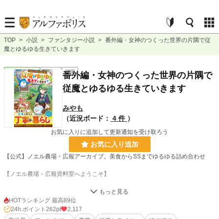
TOP
>
小説
>
ファンタジー小説
>
番外編・女神のつくった世界の片隅で従
魔とゆるゆる生きていきます
ファンタジー
連載中
短編
番外編・女神のつくった世界の片隅で
従魔とゆるゆる生きていきます
みやも
（近況ボード：
4 件
）
お気に入りに追加して更新通知を受け取ろう
お気に入り追加
【公式】ノエル農場・広報アーカイブ。美食からSSまでゆるゆる詰め合わせ
【ノエル農場・広報資料室へようこそ】
本作品は、本編『女神のゆくった世界の片隅で従魔とゆるゆる生きていきます』
の世界をより深く楽しむための、公式アーカイブ兼・特別企画集です。
HOTランキング 最高89位
24h.ポイント
262pt
2,117
■ 掲載コンテンツの内容