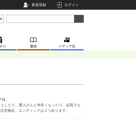
新規登録
ログイン
ネス
書籍
メディア化
子様。
うとしたり、愛人さんと仲良くなったり、必死でも
で注意喚起、エンディングは２つあります。