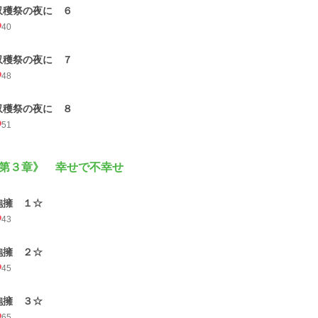
収穫祭の夜に ６
40
収穫祭の夜に ７
48
収穫祭の夜に ８
51
第３章》 幸せで不幸せ
抱擁 １☆
43
抱擁 ２☆
45
抱擁 ３☆
65