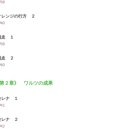
38
オレンジの行方 ２
40
脱走 １
38
脱走 ２
40
第２章》 ワルツの成果
セレナ １
41
セレナ ２
42