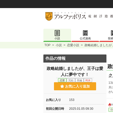
小説
公式漫画
投
TOP
>
小説
>
恋愛小説
>
政略結婚しましたが
作品の情報
政
政略結婚しましたが、王子は愛
人に夢中です！
ク
恋愛
完結
長編
R18
1
お気に入り追加
夫
が
お気に入り
153
初回公開日時
2025.01.05 09:30
小