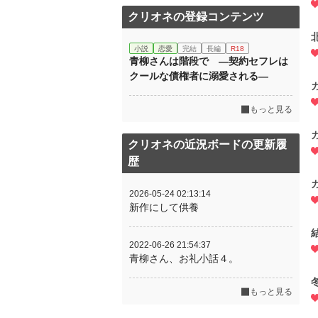
クリオネの登録コンテンツ
小説
恋愛
完結
長編
R18
青柳さんは階段で ―契約セフレは
クールな債権者に溺愛される―
もっと見る
クリオネの近況ボードの更新履
歴
2026-05-24 02:13:14
新作にして供養
2022-06-26 21:54:37
青柳さん、お礼小話４。
もっと見る