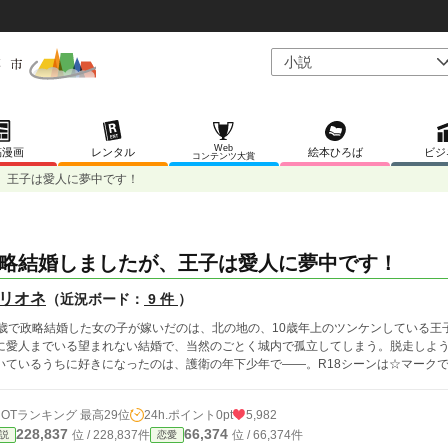
Web
稿漫画
レンタル
絵本ひろば
ビジ
コンテンツ大賞
、王子は愛人に夢中です！
略結婚しましたが、王子は愛人に夢中です！
リオネ
（近況ボード：
9 件
）
3歳で政略結婚した女の子が嫁いだのは、北の地の、10歳年上のツンケンしている王
に愛人までいる望まれない結婚で、当然のごとく城内で孤立してしまう。脱走しよ
いているうちに好きになったのは、護衛の年下少年で――。R18シーンは☆マーク
HOTランキング 最高29位
24h.ポイント
0pt
5,982
228,837
66,374
位 / 228,837件
位 / 66,374件
説
恋愛