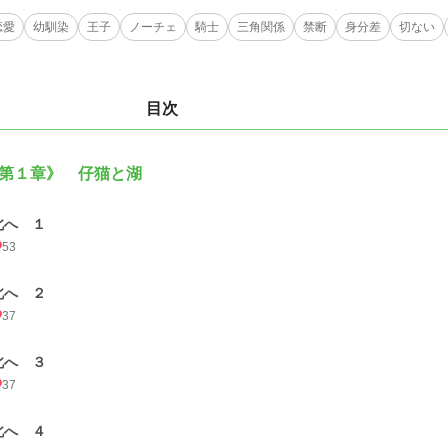
恋愛
幼馴染
王子
ノーチェ
騎士
三角関係
禁断
身分差
切ない
目次
第１章》 仔猫と湖
北へ １
53
北へ ２
37
北へ ３
37
北へ ４