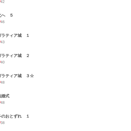
42
北へ ５
46
ガラティア城 １
43
ガラティア城 ２
40
ガラティア城 ３☆
48
結婚式
48
冬のおとずれ １
38