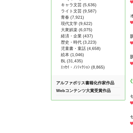
キャラ文芸 (5,636)
ライト文芸 (9,587)
青春 (7,921)
現代文学 (9,622)
大衆娯楽 (6,075)
経済・企業 (437)
歴史・時代 (3,223)
児童書・童話 (4,658)
絵本 (1,046)
BL (31,435)
ｴｯｾｲ・ﾉﾝﾌｨｸｼｮﾝ (8,865)
《
アルファポリス書籍化作家作品
Webコンテンツ大賞受賞作品