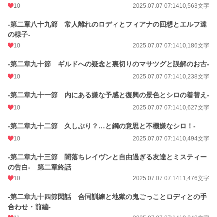
10
2025.07.07 07:14
10,563文字
-第二章八十九節 常人離れのロディとフィアナの回想とエルフ達
の様子-
10
2025.07.07 07:14
10,186文字
-第二章九十節 ギルドへの疑念と裏切りのマサツグと誤解のお古-
10
2025.07.07 07:14
10,238文字
-第二章九十一節 内にある嫌な予感と復興の景色とシロの着替え-
10
2025.07.07 07:14
10,627文字
-第二章九十二節 久しぶり？…と鋼の意思と不機嫌なシロ！-
10
2025.07.07 07:14
10,494文字
-第二章九十三節 闇落ちレイヴンと自由過ぎる友達とミスティー
の告白- 第二章終話
10
2025.07.07 07:14
11,476文字
-第二章九十四節閑話 合同訓練と地獄の鬼ごっことロディとの手
合わせ・前編-