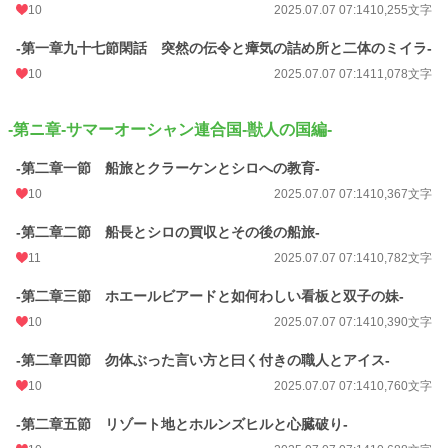
10
2025.07.07 07:14
10,255文字
-第一章九十七節閑話 突然の伝令と瘴気の詰め所と二体のミイラ-
10
2025.07.07 07:14
11,078文字
-第ニ章-サマーオーシャン連合国-獣人の国編-
-第二章一節 船旅とクラーケンとシロへの教育-
10
2025.07.07 07:14
10,367文字
-第二章二節 船長とシロの買収とその後の船旅-
11
2025.07.07 07:14
10,782文字
-第二章三節 ホエールビアードと如何わしい看板と双子の妹-
10
2025.07.07 07:14
10,390文字
-第二章四節 勿体ぶった言い方と曰く付きの職人とアイス-
10
2025.07.07 07:14
10,760文字
-第二章五節 リゾート地とホルンズヒルと心臓破り-