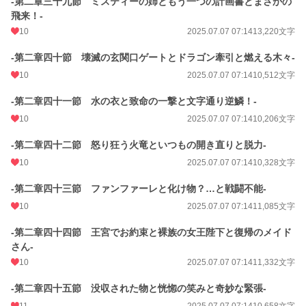
-第二章三十九節 ミスティーの姉ともう一つの計画書とまさかの
飛来！-
10
2025.07.07 07:14
13,220文字
-第二章四十節 壊滅の玄関口ゲートとドラゴン牽引と燃える木々-
10
2025.07.07 07:14
10,512文字
-第二章四十一節 水の衣と致命の一撃と文字通り逆鱗！-
10
2025.07.07 07:14
10,206文字
-第二章四十二節 怒り狂う火竜といつもの開き直りと脱力-
10
2025.07.07 07:14
10,328文字
-第二章四十三節 ファンファーレと化け物？…と戦闘不能-
10
2025.07.07 07:14
11,085文字
-第二章四十四節 王宮でお約束と裸族の女王陛下と復帰のメイド
さん-
10
2025.07.07 07:14
11,332文字
-第二章四十五節 没収された物と恍惚の笑みと奇妙な緊張-