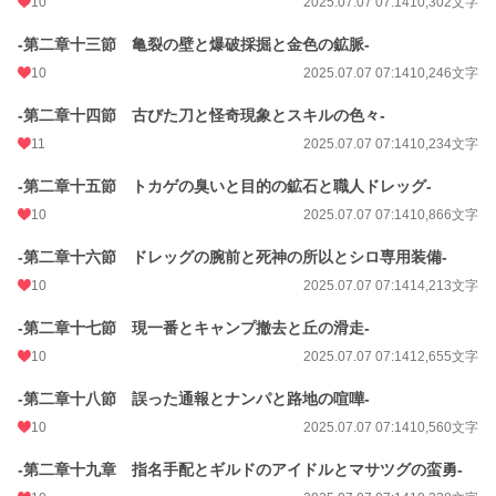
10
2025.07.07 07:14
10,302文字
-第二章十三節 亀裂の壁と爆破採掘と金色の鉱脈-
10
2025.07.07 07:14
10,246文字
-第二章十四節 古びた刀と怪奇現象とスキルの色々-
11
2025.07.07 07:14
10,234文字
-第二章十五節 トカゲの臭いと目的の鉱石と職人ドレッグ-
10
2025.07.07 07:14
10,866文字
-第二章十六節 ドレッグの腕前と死神の所以とシロ専用装備-
10
2025.07.07 07:14
14,213文字
-第二章十七節 現一番とキャンプ撤去と丘の滑走-
10
2025.07.07 07:14
12,655文字
-第二章十八節 誤った通報とナンパと路地の喧嘩-
10
2025.07.07 07:14
10,560文字
-第二章十九章 指名手配とギルドのアイドルとマサツグの蛮勇-