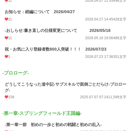
11
2026.04.07 12:55
496文字
月間ポイント
1,515 pt (18,813 位)
お知らせ：続編について 2026/04/27
年間ポイント
66,732 pt (8,346 位)
11
2026.04.27 14:45
428文字
累計ポイント
689,603 pt (8,100 位)
-おしらせ:書き直しの仕様変更について 2026/05/18
11
2026.05.18 19:06
486文字
祝・お気に入り登録者数800人突破！！！ 2026/07/23
1
2026.07.23 17:36
351文字
-プロローグ-
どうしてこうなった道中記-サブスキルで面倒ごとだらけ-プロロー
グ-
158
2025.07.07 07:14
11,599文字
-第一章-スプリングフィールド王国編-
-第一章一節 初めの一歩と初めの戦闘と初めの乱入-