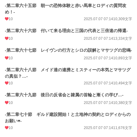
-第二章六十五節 朝一の恐怖体験と赤い馬車とロディの質問攻
め！-
10
2025.07.07 07:14
10,309文字
-第二章六十六節 付いて来る理由と三国の代表と三倍速の帰還-
10
2025.07.07 07:14
13,334文字
-第二章六十七節 レイヴンの行方とシロの誤解とマサツグの悲鳴-
10
2025.07.07 07:14
10,893文字
-第二章六十八節 メイド達の連携とミスティーの本気とマサツグ
の真似？…-
10
2025.07.07 07:14
10,494文字
-第二章六十九節 後日の反省会と隷属の首輪と漸くの学び…-
10
2025.07.07 07:14
10,380文字
-第二章七十節 ギルド建設開始！と土地神の契約とロディからの
お願い♥-
10
2025.07.07 07:14
11,676文字