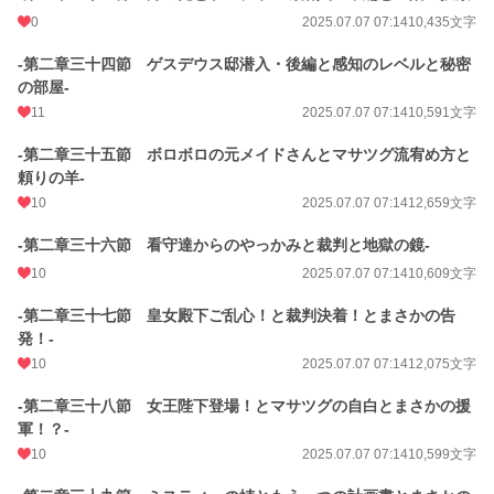
0
2025.07.07 07:14
10,435文字
-第二章三十四節 ゲスデウス邸潜入・後編と感知のレベルと秘密
の部屋-
11
2025.07.07 07:14
10,591文字
-第二章三十五節 ボロボロの元メイドさんとマサツグ流宥め方と
頼りの羊-
10
2025.07.07 07:14
12,659文字
-第二章三十六節 看守達からのやっかみと裁判と地獄の鏡-
10
2025.07.07 07:14
10,609文字
-第二章三十七節 皇女殿下ご乱心！と裁判決着！とまさかの告
発！-
10
2025.07.07 07:14
12,075文字
-第二章三十八節 女王陛下登場！とマサツグの自白とまさかの援
軍！？-
10
2025.07.07 07:14
10,599文字