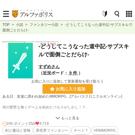
TOP
>
小説
>
ファンタジー小説
>
-どうしてこうなった道中記-サブスキルで
面倒ごとだらけ-
ファンタジー
連載中
長編
R15
-どうしてこうなった道中記-サブスキ
ルで面倒ごとだらけ-
すずめさん
（近況ボード：
9 件
）
お気に入りに追加して更新通知を受け取ろう
お気に入り追加
ある日、友達に誘われ始めたMMORPG…[アルバスクロニクルオンライン]
何の変哲も無くゲームを始めたつもりがしかし！？…
たった一つのスキルのせい？…で起きる波乱万丈な冒険物語。
24h.ポイント
35pt
4,719
剣と魔法と冒険
異世界ファンタジー
チート？
VRMMORPG
※本作品はPCで編集・改行がされて居る為、スマホ・タブレットにおける