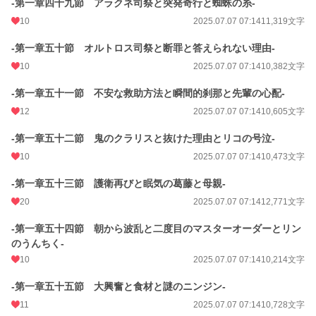
-第一章四十九節 アラクネ司祭と突発奇行と蜘蛛の糸-
10
2025.07.07 07:14
11,319文字
-第一章五十節 オルトロス司祭と断罪と答えられない理由-
10
2025.07.07 07:14
10,382文字
-第一章五十一節 不安な救助方法と瞬間的刹那と先輩の心配-
12
2025.07.07 07:14
10,605文字
-第一章五十二節 鬼のクラリスと抜けた理由とリコの号泣-
10
2025.07.07 07:14
10,473文字
-第一章五十三節 護衛再びと眠気の葛藤と母親-
20
2025.07.07 07:14
12,771文字
-第一章五十四節 朝から波乱と二度目のマスターオーダーとリン
のうんちく-
10
2025.07.07 07:14
10,214文字
-第一章五十五節 大興奮と食材と謎のニンジン-
11
2025.07.07 07:14
10,728文字