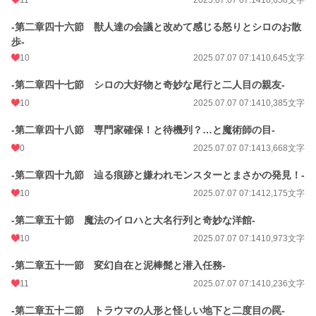
11
2025.07.07 07:14
10,658文字
-第二章四十六節 獣人達の会議と改めて感じる怒りとシロのお散
歩-
10
2025.07.07 07:14
10,645文字
-第二章四十七節 シロの大好物と奇妙な尾行と二人目の親友-
10
2025.07.07 07:14
10,385文字
-第二章四十八節 専門家確保！と待機列？…と魔術師の目-
0
2025.07.07 07:14
13,668文字
-第二章四十九節 辿る痕跡と嫌われモンスターとまさかの発見！-
10
2025.07.07 07:14
12,175文字
-第二章五十節 魔法のイロハと大名行列と奇妙な洋館-
10
2025.07.07 07:14
10,973文字
-第二章五十一節 変幻自在と泥棒髭と潜入任務-
11
2025.07.07 07:14
10,236文字
-第二章五十二節 トラウマの人形と怪しい地下と二度目の罠-