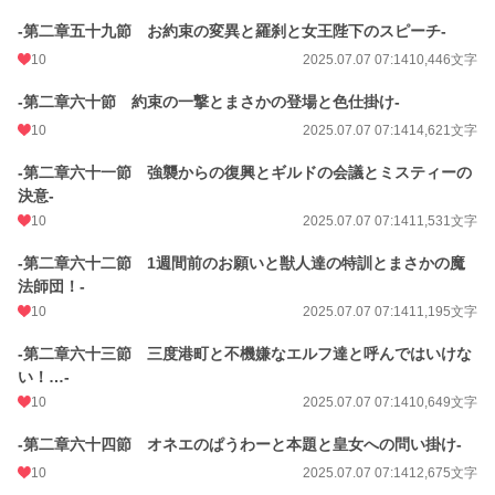
-第二章五十九節 お約束の変異と羅刹と女王陛下のスピーチ-
10
2025.07.07 07:14
10,446文字
-第二章六十節 約束の一撃とまさかの登場と色仕掛け-
10
2025.07.07 07:14
14,621文字
-第二章六十一節 強襲からの復興とギルドの会議とミスティーの
決意-
10
2025.07.07 07:14
11,531文字
-第二章六十二節 1週間前のお願いと獣人達の特訓とまさかの魔
法師団！-
10
2025.07.07 07:14
11,195文字
-第二章六十三節 三度港町と不機嫌なエルフ達と呼んではいけな
い！…-
10
2025.07.07 07:14
10,649文字
-第二章六十四節 オネエのぱうわーと本題と皇女への問い掛け-
10
2025.07.07 07:14
12,675文字