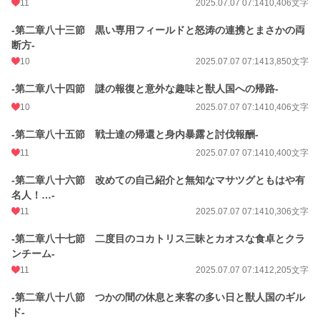
11
2025.07.07 07:14
10,406文字
-第二章八十三節 黒い専用フィールドと怒涛の連携とまさかの両
断方-
10
2025.07.07 07:14
13,850文字
-第二章八十四節 謎の報復と意外な趣味と獣人国への帰路-
10
2025.07.07 07:14
10,406文字
-第二章八十五節 戦士達の帰還と身内暴露と討伐報酬-
11
2025.07.07 07:14
10,400文字
-第二章八十六節 改めての自己紹介と無知なマサツグともはや有
名人！…-
11
2025.07.07 07:14
10,306文字
-第二章八十七節 二度目のコカトリス三昧とカオスな食卓とクラ
ンチーム-
11
2025.07.07 07:14
12,205文字
-第二章八十八節 つかの間の休息と来客の多い日と獣人国のギル
ド-