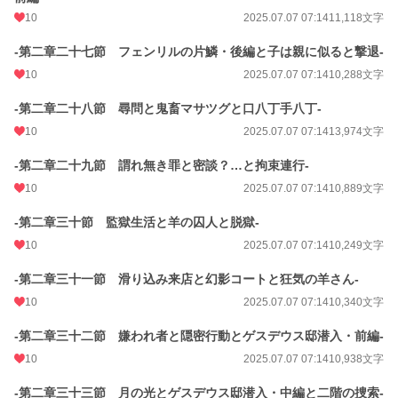
10
2025.07.07 07:14
11,118文字
-第二章二十七節 フェンリルの片鱗・後編と子は親に似ると撃退-
10
2025.07.07 07:14
10,288文字
-第二章二十八節 尋問と鬼畜マサツグと口八丁手八丁-
10
2025.07.07 07:14
13,974文字
-第二章二十九節 謂れ無き罪と密談？…と拘束連行-
10
2025.07.07 07:14
10,889文字
-第二章三十節 監獄生活と羊の囚人と脱獄-
10
2025.07.07 07:14
10,249文字
-第二章三十一節 滑り込み来店と幻影コートと狂気の羊さん-
10
2025.07.07 07:14
10,340文字
-第二章三十二節 嫌われ者と隠密行動とゲスデウス邸潜入・前編-
10
2025.07.07 07:14
10,938文字
-第二章三十三節 月の光とゲスデウス邸潜入・中編と二階の捜索-