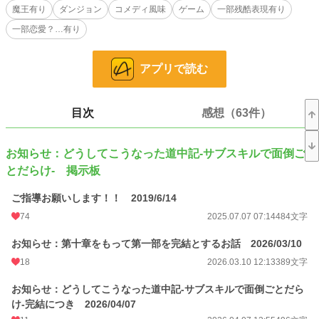
魔王有り
ダンジョン
コメディ風味
ゲーム
一部残酷表現有り
縦読みでの読書は読み難い点が出て来ると思います…それでも良いと言う方
一部恋愛？…有り
は……
ゆっくりしていってね！！！
アプリで読む
※ 現在書き直し慣行中！！！
目次
感想（63件）
小説
19,579 位 / 228,585 件
お知らせ：どうしてこうなった道中記-サブスキルで面倒ご
ファンタジー
3,139 位 / 53,244 件
とだらけ- 掲示板
お気に入り
800
ご指導お願いします！！ 2019/6/14
24h.ポイント
35 pt
74
2025.07.07 07:14
484文字
文字数
10,444,419
お知らせ：第十章をもって第一部を完結とするお話 2026/03/10
更新日時
2026.07.23 17:36
18
2026.03.10 12:13
389文字
初回公開日時
2018.07.03 15:04
お知らせ：どうしてこうなった道中記-サブスキルで面倒ごとだら
け-完結につき 2026/04/07
週間ポイント
231 pt (22,987 位)