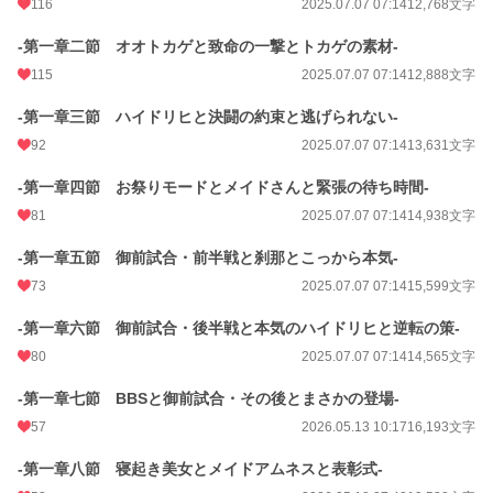
116
2025.07.07 07:14
12,768文字
-第一章二節 オオトカゲと致命の一撃とトカゲの素材-
115
2025.07.07 07:14
12,888文字
-第一章三節 ハイドリヒと決闘の約束と逃げられない-
92
2025.07.07 07:14
13,631文字
-第一章四節 お祭りモードとメイドさんと緊張の待ち時間-
81
2025.07.07 07:14
14,938文字
-第一章五節 御前試合・前半戦と刹那とこっから本気-
73
2025.07.07 07:14
15,599文字
-第一章六節 御前試合・後半戦と本気のハイドリヒと逆転の策-
80
2025.07.07 07:14
14,565文字
-第一章七節 BBSと御前試合・その後とまさかの登場-
57
2026.05.13 10:17
16,193文字
-第一章八節 寝起き美女とメイドアムネスと表彰式-