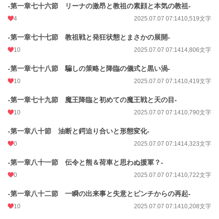
-第一章七十六節 リーナの激昂と教祖の素顔と本気の教祖-
4
2025.07.07 07:14
10,519文字
-第一章七十七節 教祖戦と発狂状態とまさかの展開-
10
2025.07.07 07:14
14,806文字
-第一章七十八節 騙しの策略と降臨の儀式と黒い渦-
10
2025.07.07 07:14
10,419文字
-第一章七十九節 魔王降臨と初めての魔王戦と天の目-
10
2025.07.07 07:14
10,790文字
-第一章八十節 油断と鍔迫り合いと形態変化-
0
2025.07.07 07:14
14,323文字
-第一章八十一節 伝令と熊＆荷車と思わぬ援軍？-
0
2025.07.07 07:14
10,722文字
-第一章八十二節 一瞬の出来事と失意とピンチからの再起-
10
2025.07.07 07:14
10,208文字