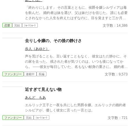
凪ことは。
「終わりにします」 その言葉とともに、侯爵令嬢シルヴィアは毒
を飲んだ。 婚約者は妹を選び、父は妹だけを信じた。 誰にも必要
とされなかった人生を終えたはずなのに、目を覚ますと三か月前
へと時間は巻き戻っていた。 もう、誰かに愛されるためだけに生
文字数：14,386
恋愛
完結
ｼｮｰﾄｼｮｰﾄ
きるのはやめよう。 そう決めた彼女は、静かに運命を書き換えて
いく。 これは、一度死んだ少女が、自分自身の人生を取り戻すた
めの物語。
去りし令嬢の、その後の静けさ
歩人（あゆと）
声を荒げることも、言い返すこともなく、 彼女はただ静かに、そ
の家を去った。 残された者が気づくのは、いつも後になってか
ら。 ——彼女が毎日していた、名もない献身の重さに。 婚約者
の、夫の、家族の「当たり前」を支えていた手が消えたとき、 失
文字数：9,573
ファンタジー
連載中
長編
われたものの輪郭が、ようやく見えてくる。 ざまぁを声高に描か
ない。すれ違いと、後悔と、再会の余韻で読ませる。 静かな情が
じんわり効く、一話完結の短編集。 ※S01「捨てられ令嬢」のア
近すぎて見えない物
ルファポリス最適化分割。 ※アルファ読者向け：関係性・感情の
あんど もあ
機微・余韻を最優先。
エルリック王子と一夜を共にした男爵令嬢。エルリックの婚約者
シルビアが、優しく彼女に言った一言とは。
文字数：721
ファンタジー
完結
ｼｮｰﾄｼｮｰﾄ