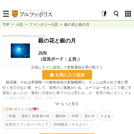
TOP
>
小説
>
ファンタジー小説
>
銀の花と銀の月
ファンタジー
完結
長編
銀の花と銀の月
JUN
（近況ボード：
2 件
）
お気に入りに追加して更新通知を受け取ろう
お気に入り追加
銀花楼。それは帝国唯一の御免色街の老舗楼閣だ。そこには売られて来た男、
行く当てのない者、そして、皇帝のご落胤がいる。ユーリは一生をここで過ごす
運命にあったが、魔術に目覚めた事でそれは変わる。が、冤罪の為にまたしても
その運命は変わる。運命って何？
24h.ポイント
0pt
0
小説
228,657 位 / 228,657 件
ご落胤
遊郭と探索者の街
魔術師
仲間
濡れ衣
ざまあ
ファンタジー
53,275 位 / 53,275 件
次世代ファンタジーカップ
邪神復活（５６より）
お気に入り
8