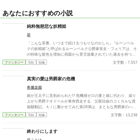
あなたにおすすめの小説
純粋無慈悲な妖精姫
翠
「こんな茶番、いつまで続けるつもりなのかしら」 “ルーンベル
クの妖精姫”と呼ばれるルーンベルク公爵家長女・フェリアは、そ
の特殊な髪色を理由に両親から育児放棄されていた過去を持つ。
悪意と嘲笑、浅慮な思惑を向けられながらも、フェリアはいつだ
文字数：7,557
ファンタジー
完結
短編
って穏やかに笑う。 「何故、自分に悪意を持つ相手に慈悲を向け
なければならないのですか？」 妖精に愛され妖精を愛す 純粋ゆえ
に無慈悲な少女の、人生の序章。
真実の愛は男爵家の危機
希臘楽園
娘が王太子に見初められた!? 危機感ゼロの妻と娘に代わり、成り
上がり男爵テオドールが東奔西走する、父親目線のコミカルな貴
族騒動記。ＡＩに書かせてみた第28弾は、まともな男爵家のハッ
ピーエンドストーリー！
文字数：13,238
ファンタジー
完結
短編
終わりにします