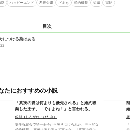
恋愛
ハッピーエンド
悪役令嬢
ざまぁ
婚約破棄
短編
完結
目次
カにつける薬はある
222
なたにおすすめの小説
「真実の愛は何よりも優先される」と婚約破
棄した王子、「ですよね！」と言われる。
銀鶲（しろがね・ひたき）
握
誕生祝賀会で第一王子から突きつけられた、理不尽な
「
婚約破棄。 王子は胸を張って言った。「真実の愛は
者