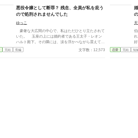
束を抱え、「おはよう」と微笑む彼は、毎朝訪れるよ
棄
うになり—— 「リリス、僕は君の全てが好きなん
悪役令嬢として断罪？ 残念、全員が私を庇う
が
だ。」 そう語る彼は、狂愛をリリスに注ぎはじめ
ので処刑されませんでした
る。 婚約破棄×悪役令嬢×ヤンデレ王子による、 テン
プレから逸脱しまくるダークサイド・ラブコメディ！
ゆっこ
天
豪奢な大広間の中心で、私はただひとり立たされて
伯
いた。 玉座の上には婚約者である王太子・レオン
れていた
ハルト殿下。その隣には、涙を浮かべながら震えてい
好
る聖女――いえ、平民出身の婚約者候補、ミリア嬢。
評
文字数：12,573
愛
完結
長編
恋愛
完結
短
そして取り巻くように並ぶ廷臣や貴族たちの視線
て
は、一斉に私へと向けられていた。 そう、これは
日
断罪劇。 「アリシア・フォン・ヴァレンシュタイ
た
ン！ お前は聖女ミリアを虐げ、幾度も侮辱し、王宮
好
の秩序を乱した。その罪により、婚約破棄を宣告し、
そ
さらには……」 殿下が声を張り上げた。 「――処
と
刑とする！」 広間がざわめいた。 けれど私は、
ただ静かに微笑んだ。 （あぁ……やっぱり、来たわ
ね。この展開）