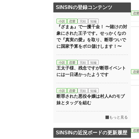
SINSINの登録コンテンツ
恋
小説
恋愛
完結
短編
『ざまぁ』で一攫千金！ 〜賭けの対
象にされた王子です。せっかくなの
で『真実の愛』を取り、断罪ついで
に国家予算をボロ儲けします！〜
小説
恋愛
完結
短編
王太子様、残念ですが断罪イベント
恋
には一日遅かったようです
小説
恋愛
完結
短編
断罪された悪役令嬢は村人Aのモブ
妹とタッグを組む
もっと見る
恋
SINSINの近況ボードの更新履歴