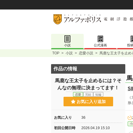
小説
公式漫画
投
TOP
>
小説
>
恋愛小説
>
馬鹿な王太子を止め
作品の情報
馬
馬鹿な王太子を止めるには？そ
んなの無理に決まってます！
SI
恋愛
完結
短編
（
お気に入り追加
放
お気に入り
36
小
初回公開日時
2026.04.19 15:10