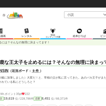
Web
稿漫画
レンタル
絵本ひろば
ビジ
コンテンツ大賞
るには？そんなの無理に決まってます！
鹿な王太子を止めるには？そんなの無理に決まっ
NSIN
（近況ボード：
9 件
）
大幅に加筆しました）大変だ！と、宰相の父が私に言ってきた。あのバカ王子がま
されている私にどうしろと？
24h.ポイント
35pt
222
19,619
8,451
位 / 228,786件
位 / 66,371件
説
恋愛