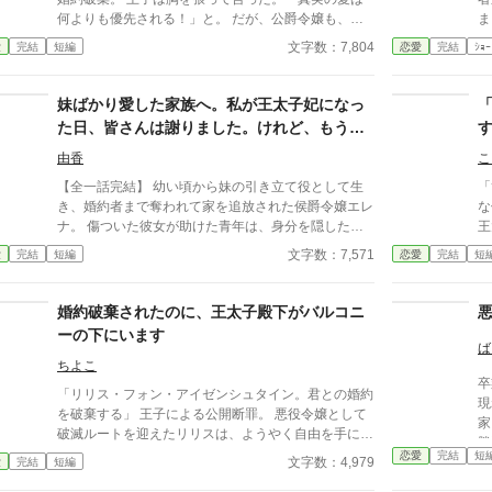
何よりも優先される！」と。 ​だが、公爵令嬢も、そ
ました。 ―
の父である宰相も、そして偶然（？）その場に居合わ
医
文字数：7,804
愛
完結
短編
恋愛
完結
ｼｮｰ
せた隣国の第二王子も、全員が内心でガッツポーズを
たのです
決めていた。 ​「あの王子なら、必ず考えなしな計画
食
を実行する。それに関しては信頼していた」 ​愚行を
お
妹ばかり愛した家族へ。私が王太子妃になっ
完璧に計算に入れて動いていた公爵家による、おそろ
た
た日、皆さんは謝りました。けれど、もう遅
しくスピーディーな王権強奪（セルフ自滅）の記録。
れ
いのです
※全4話＋番外編1話のサクッと読める短編です。凄
ん
由香
こ
惨な不幸描写はありません。後味爽快な論破劇をお楽
を取り
【全一話完結】 幼い頃から妹の引き立て役として生
「
しみください。 ※2026/07/28 関連作品に接続する
か
き、婚約者まで奪われて家を追放された侯爵令嬢エレ
な
ために若干修整した「スピンオフルート」を追加しま
ナ。 傷ついた彼女が助けた青年は、身分を隠した王
王
した。 ーーーーーーーーーー 【「ですよね！シリー
太子だった。 一年後、王太子妃となったエレナの前
っ
文字数：7,571
愛
完結
短編
恋愛
完結
短
ズ」について】 本作は「ですよね！シリーズ」の第
に現れたのは、今さら「家族だから」と擦り寄ってく
あ
１作目です。 ◆ シリーズラインナップ ・1作目：
る両親と妹。 けれど彼女は、もう二度と振り返らな
る
『真実の愛は何よりも優先される』と婚約破棄した王
い。
れ
婚約破棄されたのに、王太子殿下がバルコニ
子、「ですよね！」と言われる。（※本作） ・2作
投
ーの下にいます
目：『お姉様、そのネックレス素敵ね』と微笑んだ義
ば
妹は、何も欲しがっていない件について ・3作目：追
ちよこ
放されない重戦士は、商人になりたかっただけなのに
卒
・4作目：婚約破棄で返り討ちにされた元王子、「真
「リリス・フォン・アイゼンシュタイン。君との婚約
現
実の愛」で世界を救う？
を破棄する」 王子による公開断罪。 悪役令嬢として
家
破滅ルートを迎えたリリスは、ようやく自由を手に入
勝
れた……はずだった。 だが翌朝、屋敷のバルコニー
恋愛
完結
短
通
文字数：4,979
愛
完結
短編
の下に立っていたのは、断罪したはずの王太子。 花
子