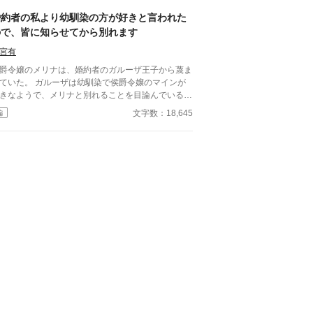
を現実でやってしまった愚かな王太子に、大人たち
婚約者の私より幼馴染の方が好きと言われた
正論を叩き込むお話。
ので、皆に知らせてから別れます
宮有
爵令嬢のメリナは、婚約者のガルーザ王子から蔑ま
。 ガルーザは幼馴染で侯爵令嬢のマインが
きなようで、メリナと別れることを目論んでいる。
判を落とそうと嫌がらせをしてくるガルーザに対し
文字数：18,645
編
、メリナは我慢の日々を送っていた。 そして誕生
の前日に「お前よりマインの方が好きだ」と言われ
ことで、メリナは行動する。 ガルーザがマインを
きだと皆に知ってもらい、婚約破棄が決まった。
の後ガルーザは、メリナがいなくなり後悔すること
なる。