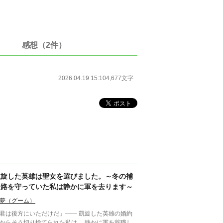
感想（2件）
2026.04.19 15:10
4,677文字
凱旋した英雄は聖女を選びました。～冬の補
給路を守っていた私は静かに軍を去ります～
夢（グーム）
君は後方にいただけだ」―― 凱旋した英雄の婚約
からそう切り捨てられた私は、 静かに軍を辞職し