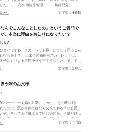
―冬の補給路管理。 ――兵糧配分。 ――
薬品輸送。 ――損耗率管理。 全部、私の仕事だっ
文字数：4,645
ﾄｼｮｰﾄ
が。 三週間後、 王国軍は補給崩壊。 「なぜ
糧が届かない！」 「なぜ兵が飢える！」 ……逆に
聞きしますが、 今まで“なぜか全部上手く回ってい
「なんでこんなことしたの」というご質問で
”理由を、 一度でも考えたことはありましたか？ こ
すが、本当に理由をお知りになりたい？
は、 誰にも評価されなかった兵站官（へいたんか
）が、 隣国の辺境伯にだけ価値を見抜かれ、 人生
じまき
戻す物語。 今更「戻ってきてくれ」と泣きつ
ひどいですわ、スカーレット様！どうして私にこん
れても、 私は隣国の最高機密ですので――！
仕打ちを！？」 王太子の婚約者スカーレットは、
太子にすりよる男爵令嬢を平手打ちした。そこで返
てきたのが「どうしてこんなことを」という質問で
文字数：2,865
編
る。 わからないなら、丁寧にご説明して差し上げ
わ。でも、本当に大丈夫かしら。 ――全部説明さ
たら、あなた破滅するわよ？ ※小説になろうにも
悪役令嬢のお父様
稿しています
ぅ
業パーティーで婚約破棄。 しかし、その断罪劇に
れたのは、悪役令嬢ではなく父親である筆頭公爵。
と家、そして王位継承まで絡む婚約を、子供だけで
手に壊せるわけがない。 「家の話であれば、私を
文字数：7,732
編
していただこうか」 その一言で、恋に酔った王太
の“物語”は終わりを告げて――！？ これは、婚約破