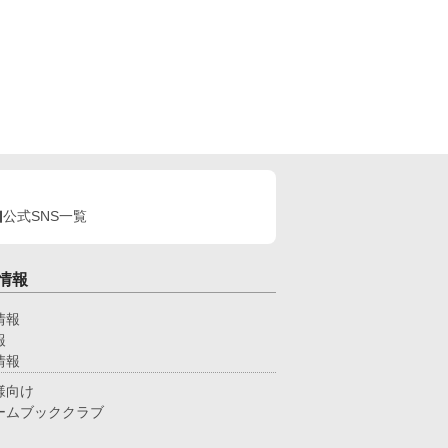
公式SNS一覧
情報
情報
報
情報
様向け
ームブッククラブ