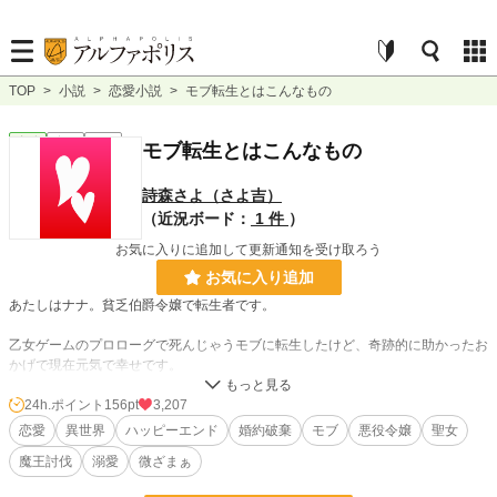
TOP
>
小説
>
恋愛小説
>
モブ転生とはこんなもの
恋愛
完結
短編
モブ転生とはこんなもの
詩森さよ（さよ吉）
（近況ボード：
1 件
）
お気に入りに追加して更新通知を受け取ろう
お気に入り追加
あたしはナナ。貧乏伯爵令嬢で転生者です。
乙女ゲームのプロローグで死んじゃうモブに転生したけど、奇跡的に助かったお
かげで現在元気で幸せです。
今ゲームのラスト近くの婚約破棄の現場にいるんだけど、なんだか様子がおかし
24h.ポイント
156pt
3,207
いの。
恋愛
異世界
ハッピーエンド
婚約破棄
モブ
悪役令嬢
聖女
いったいどうしたらいいのかしら……。
魔王討伐
溺愛
微ざまぁ
現在筆者の時間的かつ体力的に感想などを受け付けない設定にしております。