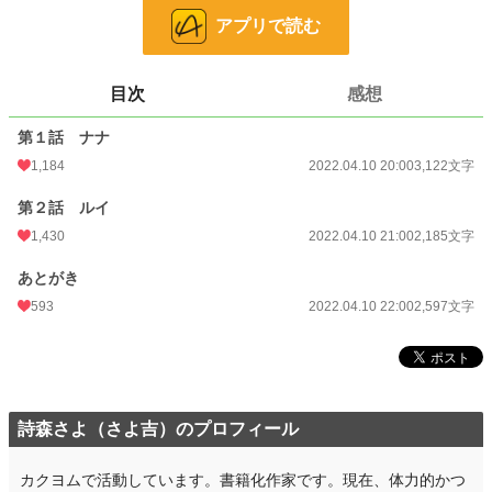
どうぞよろしくお願いいたします。
アプリで読む
他サイトでも公開しています。
目次
感想
小説
8,075 位 / 228,632 件
恋愛
3,639 位 / 66,324 件
第１話 ナナ
1,184
2022.04.10 20:00
3,122文字
お気に入り
323
第２話 ルイ
24h.ポイント
156 pt
1,430
2022.04.10 21:00
2,185文字
文字数
7,904
あとがき
更新日時
2022.04.10 22:00
593
2022.04.10 22:00
2,597文字
初回公開日時
2022.04.09 02:17
初回完結日時
2022.04.09 02:19
週間ポイント
1,254 pt (7,581 位)
詩森さよ（さよ吉）のプロフィール
月間ポイント
9,643 pt (4,660 位)
年間ポイント
カクヨムで活動しています。書籍化作家です。現在、体力的かつ
146,472 pt (4,249 位)