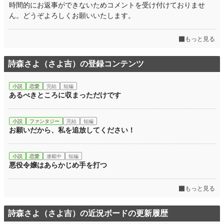
時間的にお返事ができないためコメントを受け付けておりませ
累計ポイント
307,769 pt (14,898 位)
ん。どうぞよろしくお願いいたします。
もっと見る
詩森さよ（さよ吉）の登録コンテンツ
小説
恋愛
完結
短編
あるべきところに収まっただけです
小説
ファンタジー
完結
短編
お願いだから、私を追放してください！
小説
恋愛
連載中
短編
悪役令嬢はあらかじめ手を打つ
もっと見る
詩森さよ（さよ吉）の近況ボードの更新履歴