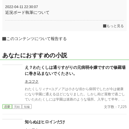
2022-04-11 22:30:07
近況ボード執筆について
もっと見る
このコンテンツについて報告する
あなたにおすすめの小説
え？わたくしは通りすがりの元病弱令嬢ですので修羅場
に巻き込まないでくたさい。
ネコフク
わたくしリィナ=ユグノアは小さな頃から病弱でしたが今は健康
になり学園に通えるほどになりました。しかし殆ど屋敷で過ごし
ていたわたくしには学園は迷路のような場所。入学して半年、未
だに迷子になってしまいます。今日も侍従のハルにニヤニヤされ
文字数：7,225
恋愛
完結
短編
ながら遠回り（迷子）して出た場所では何やら不穏な集団
が・・・ 強制的に修羅場に巻き込まれたリィナがちょっとだけざ
まぁするお話です。そして修羅場とは関係ないトコで婚約者に溺
知らぬはヒロインだけ
愛されています。