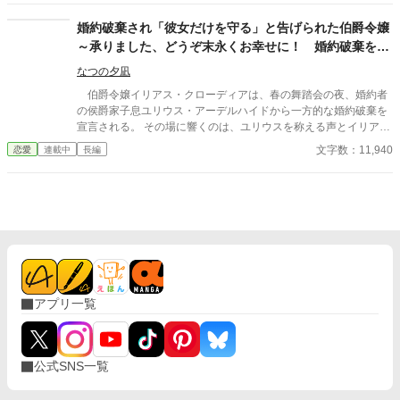
結果、こうなってしまったというお話。
婚約破棄され「彼女だけを守る」と告げられた伯爵令嬢
～承りました、どうぞ末永くお幸せに！ 婚約破棄を止
める？ いえ、お断りいたします！
なつの夕凪
伯爵令嬢イリアス・クローディアは、春の舞踏会の夜、婚約者
の侯爵家子息ユリウス・アーデルハイドから一方的な婚約破棄を
宣言される。 その場に響くのは、ユリウスを称える声とイリアス
を非難する怒号──陰で囁かれる嘘があった。 だが、イリアスは
文字数：11,940
恋愛
連載中
長編
微笑を崩さず、静かに空気を支配し、したたかな反撃を開始す
る。これは、婚約破棄を断絶として受け止めた令嬢が、空気を反
転させ、制度の外で生きるための物語。 「爵位契約の破棄とし
て、しかと受けとめました」──その一言が、今を、すべてを変え
る。 ♧完結までお付き合いいただければ幸いです。
アプリ一覧
公式SNS一覧