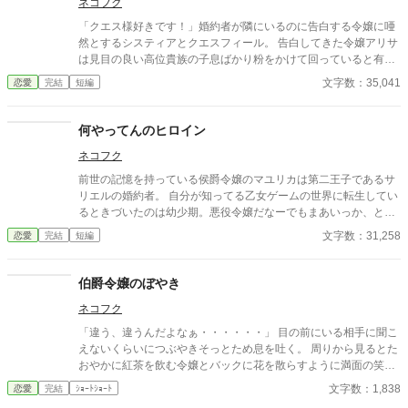
ネコフク
「クエス様好きです！」婚約者が隣にいるのに告白する令嬢に唖
然とするシスティアとクエスフィール。 告白してきた令嬢アリサ
は見目の良い高位貴族の子息ばかり粉をかけて回っていると有名
な人物だった。 しかも「イベント」「システム」など訳が分から
文字数：35,041
恋愛
完結
短編
ない事を言っているらしい。 そう、アリサは転生者。ここが乙女
ゲームの世界で自分はヒロインだと思っている。 しかし彼女は知
らない。他にも転生者がいることを。 ※不定期連載です。毎日投
何やってんのヒロイン
稿する時もあれば日が開く事もあります。
ネコフク
前世の記憶を持っている侯爵令嬢のマユリカは第二王子であるサ
リエルの婚約者。 自分が知ってる乙女ゲームの世界に転生してい
るときづいたのは幼少期。悪役令嬢だなーでもまあいっか、との
んきに過ごしつつヒロインを監視。 始めは何事もなかったのに学
文字数：31,258
恋愛
完結
短編
園に入る半年前から怪しくなってきて・・・ それに婚約者の王子
がおかんにジョブチェンジ。めっちゃ甲斐甲斐しくお世話されて
るんですけど。どうしてこうなった。 そんな中とうとうヒロイン
伯爵令嬢のぼやき
が入学する年に。 ・・・え、ヒロイン何してくれてんの？ ※本
ネコフク
編・番外編完結。小話待ち。
「違う、違うんだよなぁ・・・・・・」 目の前にいる相手に聞こ
えないくらいにつぶやきそっとため息を吐く。 周りから見るとた
おやかに紅茶を飲む令嬢とバックに花を散らすように満面の笑み
を浮かべる令息の光景が広がっているが、令嬢の心の中
文字数：1,838
恋愛
完結
ｼｮｰﾄｼｮｰﾄ
は・・・・・・ 令嬢が過去に言った言葉が上手く伝わらなかった